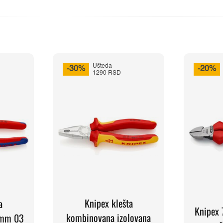
Ušteda
-30%
-20%
1290 RSD
Knipex klešta
a
Knipex 
kombinovana izolovana
0mm 03