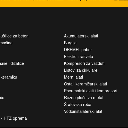
ušilice za beton
Akumulatorski alati
i mašine
Burgije
DREMEL pribor
Elektro i rasveta
ne i dizalice
Kompresori za vazduh
Listovi za cirkulare
a keramiku
Merni alati
Ostali keramičarski alati
Pneumatski alati i kompresori
ače
Rezne ploče za metal
Šrafovska roba
Vodoinstalaterski alat
a - HTZ oprema