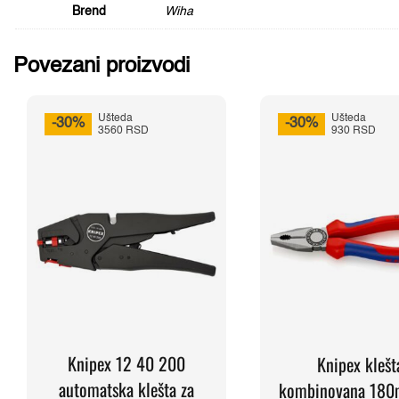
Brend
Wiha
Povezani proizvodi
Ušteda
Ušteda
-30%
-30%
3560 RSD
930 RSD
Knipex 12 40 200
Knipex klešt
automatska klešta za
kombinovana 18