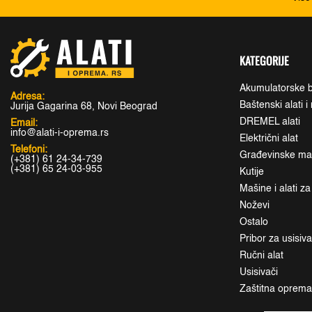
KATEGORIJE
Akumulatorske b
Adresa:
Baštenski alati 
Jurija Gagarina 68, Novi Beograd
DREMEL alati
Email:
info@alati-i-oprema.rs
Električni alat
Telefoni:
Građevinske maši
(+381) 61 24-34-739
(+381) 65 24-03-955
Kutije
Mašine i alati z
Noževi
Ostalo
Pribor za usisiv
Ručni alat
Usisivači
Zaštitna oprem