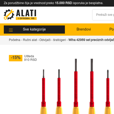
Za porudžbine čija je vrednost preko
15.000 RSD
isporuka je besplatna.
Sve kategorije
Brendovi
Pop
Početna
-
Ručni alat
-
Odvijači - šrafcigeri
-
Wiha 42989 set preciznih odvijač
Ušteda
-15%
910 RSD