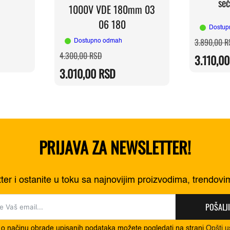
se
1000V VDE 180mm 03
06 180
Dostup
a
3.890,00
R
Dostupno odmah
Originalna
Trenutna
4.300,00
RSD
3.110,0
cena
cena
RSD.
je
je:
RSD.
3.010,00
RSD
bila:
3.010,00 RSD.
4.300,00 RSD.
PRIJAVA ZA NEWSLETTER!
tter i ostanite u toku sa najnovijim proizvodima, trendov
POŠALJI
 o načinu obrade upisanih podataka možete pogledati na strani
Opšti u