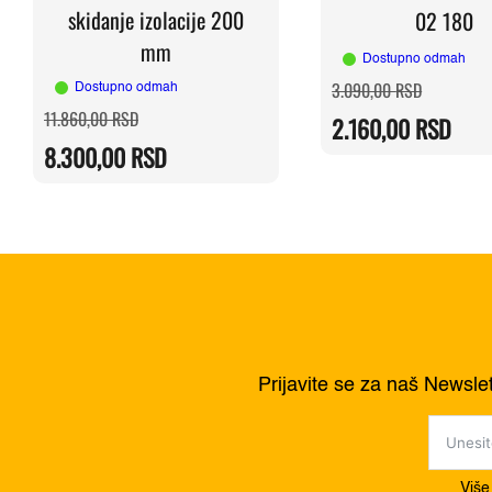
skidanje izolacije 200
02 180
mm
Dostupno odmah
Originaln
Trenutna
3.090,00
RSD
Dostupno odmah
cena
cena
Originalna
Trenutna
11.860,00
RSD
je
je:
2.160,00
RSD
cena
cena
bila:
2.160,00 
je
je:
3.090,00 
8.300,00
RSD
bila:
8.300,00 RSD.
11.860,00 RSD.
Prijavite se za naš Newsle
Više