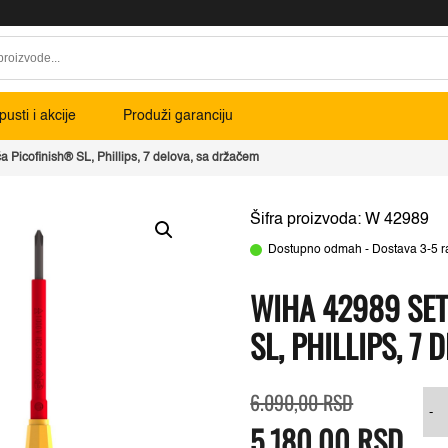
usti i akcije
Produži garanciju
a Picofinish® SL, Phillips, 7 delova, sa držačem
Šifra proizvoda: W 42989
Dostupno odmah - Dostava 3-5 r
WIHA 42989 SET
SL, PHILLIPS, 7
Originalna
Trenutna
W
6.090,00
RSD
cena
cena
4
-
5.180,00
je
je:
RSD
s
bila:
5.180,00 RS
p