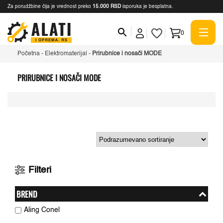
Za porudžbine čija je vrednost preko
15.000 RSD
isporuka je besplatna.
0
Početna
-
Elektromaterijal
-
Prirubnice i nosači MODE
PRIRUBNICE I NOSAČI MODE
Filteri
BREND
Aling Conel