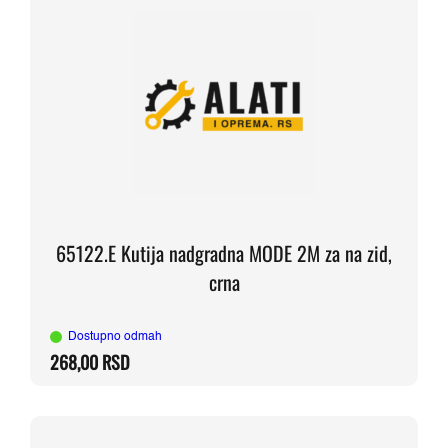
65122.E Kutija nadgradna MODE 2M za na zid,
crna
Dostupno odmah
268,00
RSD