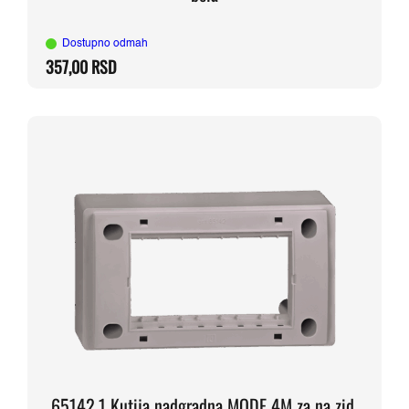
Dostupno odmah
357,00
RSD
65142.1 Kutija nadgradna MODE 4M za na zid,