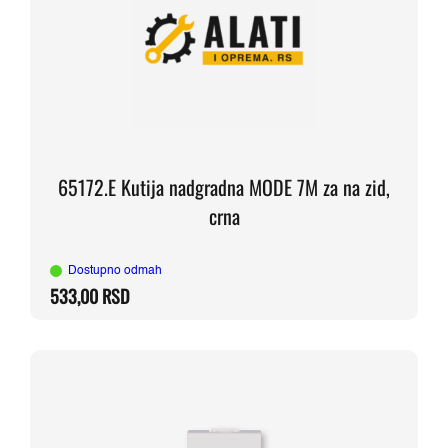
65172.E Kutija nadgradna MODE 7M za na zid,
crna
Dostupno odmah
533,00
RSD