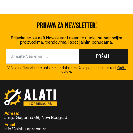
PRIJAVA ZA NEWSLETTER!
Prijavite se za naš Newsletter i ostanite u toku sa najnovijim
proizvodima, trendovima i specijalnim ponudama.
POŠALJI
Više o načinu obrade upisanih podataka možete pogledati na strani
Opšti
uslovi
.
Adresa:
Jurija Gagarina 68, Novi Beograd
Email:
info@alati-i-oprema.rs