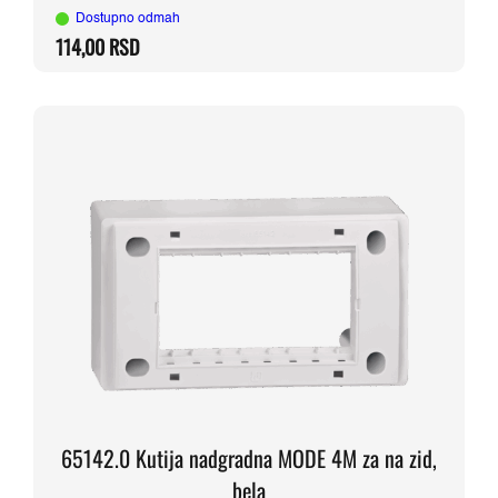
Dostupno odmah
114,00
RSD
65142.0 Kutija nadgradna MODE 4M za na zid,
bela