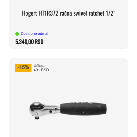
Hogert HT1R372 račna swivel ratchet 1/2″
Dostupno odmah
5.340,00
RSD
Ušteda
-15%
491 RSD