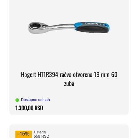
Hogert HT1R394 račva otvorena 19 mm 60
zuba
Dostupno odmah
1.300,00
RSD
Ušteda
-15%
559 RSD