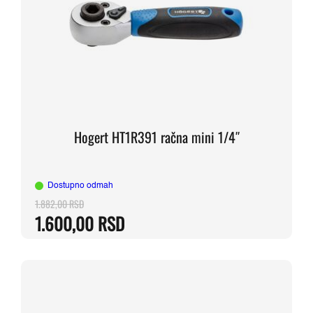
Hogert HT1R391 račna mini 1/4″
Dostupno odmah
1.882,00
RSD
Originalna
Trenutna
1.600,00
RSD
cena
cena
je
je:
bila:
1.600,00 RSD.
1.882,00 RSD.