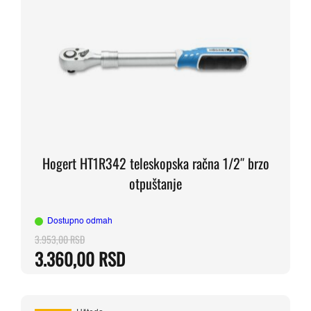
Hogert HT1R342 teleskopska račna 1/2″ brzo
otpuštanje
Dostupno odmah
3.953,00
RSD
Originalna
Trenutna
3.360,00
RSD
cena
cena
je
je:
bila:
3.360,00 RSD.
3.953,00 RSD.