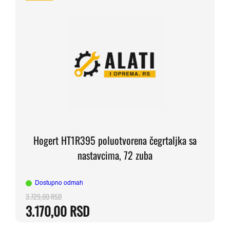
Hogert HT1R395 poluotvorena čegrtaljka sa
nastavcima, 72 zuba
Dostupno odmah
3.729,00
RSD
Originalna
Trenutna
3.170,00
RSD
cena
cena
je
je: