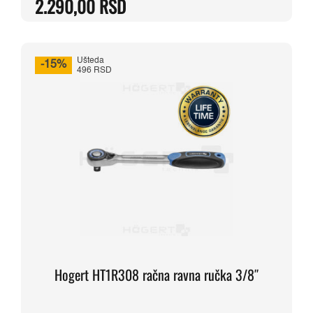
2.290,00
RSD
cena
cena
je
je:
bila:
2.290,00 RSD.
2.694,00 RSD.
Ušteda
-15%
496 RSD
Hogert HT1R308 račna ravna ručka 3/8″