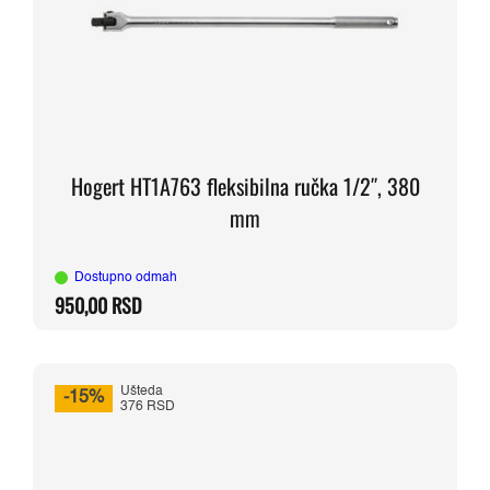
Hogert HT1A763 fleksibilna ručka 1/2″, 380
mm
Dostupno odmah
950,00
RSD
Ušteda
-15%
376 RSD