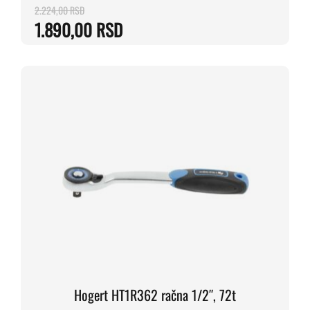
2.224,00
RSD
Originalna
Trenutna
1.890,00
RSD
cena
cena
je
je:
bila:
1.890,00 RSD.
2.224,00 RSD.
Hogert HT1R362 račna 1/2″, 72t