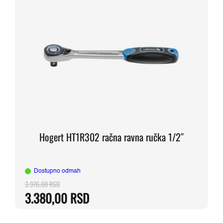
Hogert HT1R302 račna ravna ručka 1/2″
Dostupno odmah
3.976,00
RSD
Originalna
Trenutna
3.380,00
RSD
cena
cena
je
je:
bila:
3.380,00 RSD.