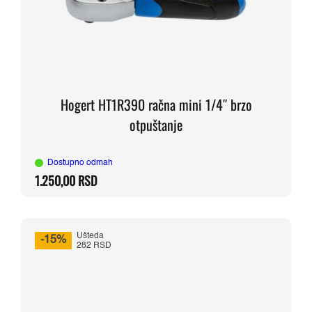
Hogert HT1R390 račna mini 1/4″ brzo
otpuštanje
Dostupno odmah
1.250,00
RSD
Ušteda
-15%
282 RSD