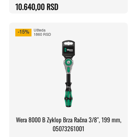
10.640,00
RSD
cena
cena
je
je:
bila:
10.640,00 RSD.
12.520,00 RSD.
Ušteda
-15%
1860 RSD
Wera 8000 B Zyklop Brza Račna 3/8″, 199 mm,
05073261001