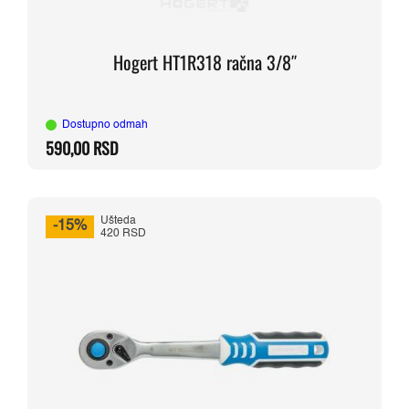
Hogert HT1R318 račna 3/8″
Dostupno odmah
590,00
RSD
Ušteda
-15%
420 RSD