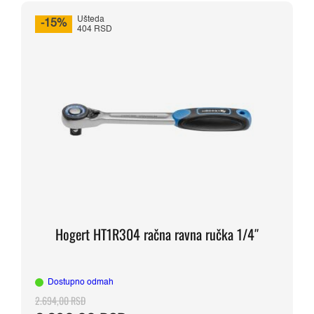
3.976,00 RSD.
Ušteda
-15%
404 RSD
Hogert HT1R304 račna ravna ručka 1/4″
Dostupno odmah
2.694,00
RSD
Originalna
Trenutna