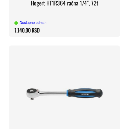
Hogert HT1R364 račna 1/4″, 72t
Dostupno odmah
1.140,00
RSD