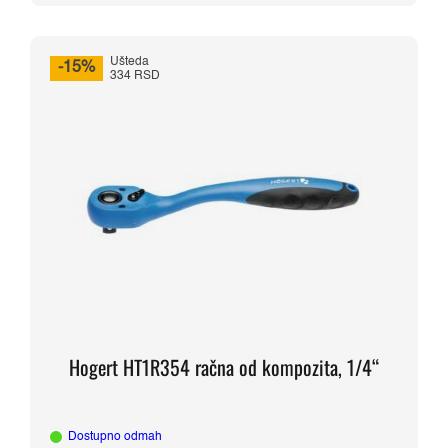
je
je:
bila:
3.170,00 RSD.
3.729,00 RSD.
Ušteda
-15%
334 RSD
Hogert HT1R354 račna od kompozita, 1/4“
Dostupno odmah