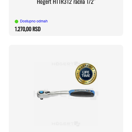
Hogert HT1R312 račna 1/2″
Dostupno odmah
1.270,00
RSD