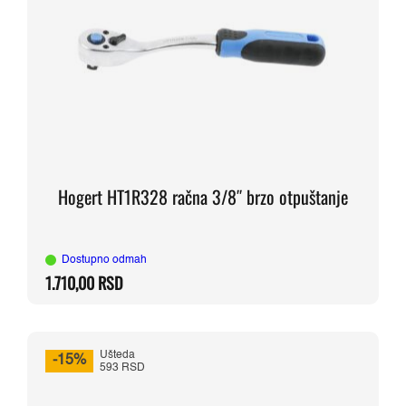
Hogert HT1R328 račna 3/8″ brzo otpuštanje
Dostupno odmah
1.710,00
RSD
Ušteda
-15%
593 RSD