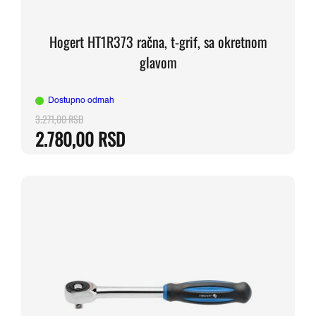
Hogert HT1R373 račna, t-grif, sa okretnom
glavom
Dostupno odmah
3.271,00
RSD
Originalna
Trenutna
2.780,00
RSD
cena
cena
je
je:
bila:
2.780,00 RSD.
3.271,00 RSD.