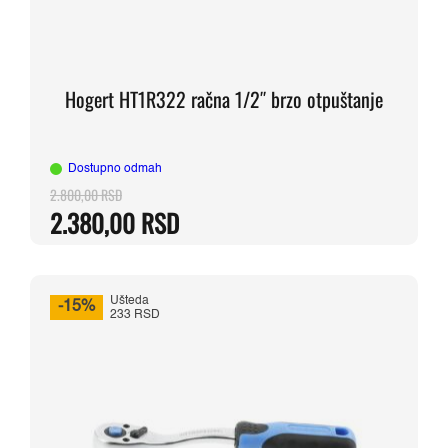
Hogert HT1R322 račna 1/2″ brzo otpuštanje
Dostupno odmah
2.800,00
RSD
Originalna
Trenutna
2.380,00
RSD
cena
cena
je
je:
bila:
2.380,00 RSD.
2.800,00 RSD.
Ušteda
-15%
233 RSD