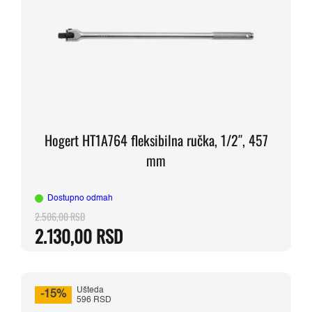
Hogert HT1A764 fleksibilna ručka, 1/2″, 457
mm
Dostupno odmah
2.506,00
RSD
Originalna
Trenutna
2.130,00
RSD
cena
cena
je
je:
bila:
2.130,00 RSD.
2.506,00 RSD.
Ušteda
-15%
596 RSD