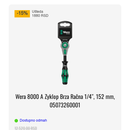
bila:
3.170,00 RSD.
3.729,00 RSD.
Ušteda
-15%
1880 RSD
Wera 8000 A Zyklop Brza Račna 1/4″, 152 mm,
05073260001
Dostupno odmah
12.520,00
RSD
Originalna
Trenutna