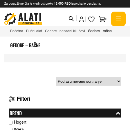
Za porudžbine čija je vrednost preko
15.000 RSD
isporuka je besplatna.
0
Početna
-
Ručni alat
-
Gedore i nasadni ključevi
-
Gedore - račne
GEDORE – RAČNE
Filteri
BREND
Hogert
Wera