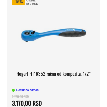
Ušteda
-15%
559 RSD
Hogert HT1R352 račna od kompozita, 1/2“
Dostupno odmah
3.729,00
RSD
Originalna
Trenutna
3.170,00
RSD
cena
cena