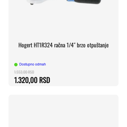
Hogert HT1R324 račna 1/4″ brzo otpuštanje
Dostupno odmah
1.553,00
RSD
Originalna
Trenutna
1.320,00
RSD
cena
cena
je
je:
bila:
1.320,00 RSD.
1.553,00 RSD.