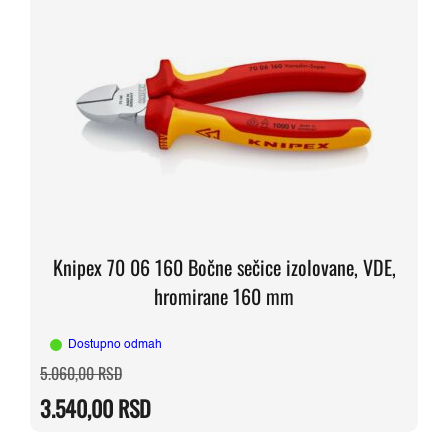
Knipex 70 06 160 Bočne sečice izolovane, VDE,
hromirane 160 mm
Dostupno odmah
Originalna
Trenutna
5.060,00
RSD
cena
cena
je
je:
3.540,00
RSD
bila:
3.540,00 RSD.
5.060,00 RSD.