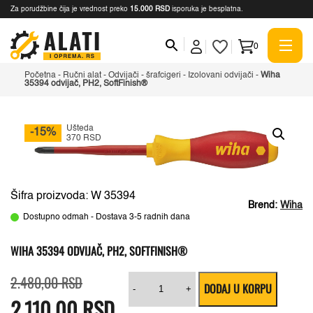
Za porudžbine čija je vrednost preko
15.000 RSD
isporuka je besplatna.
0
Početna
-
Ručni alat
-
Odvijači - šrafcigeri
-
Izolovani odvijači
-
Wiha
35394 odvijač, PH2, SoftFinish®
Ušteda
-15%
370 RSD
Šifra proizvoda: W 35394
Brend:
Wiha
Dostupno odmah - Dostava 3-5 radnih dana
WIHA 35394 ODVIJAČ, PH2, SOFTFINISH®
Originalna
Trenutna
Wiha
2.480,00
RSD
DODAJ U KORPU
cena
cena
35394
-
+
2.110,00
je
je:
RSD
odvijač,
bila:
2.110,00 RSD.
PH2,