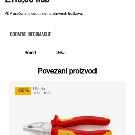
2.480,00 RSD.
SoftFinish®
količina
PDV uračunat u cenu i nema skrivenih troškova.
DODATNE INFORMACIJE
Brend
Wiha
Povezani proizvodi
Ušteda
-30%
1290 RSD