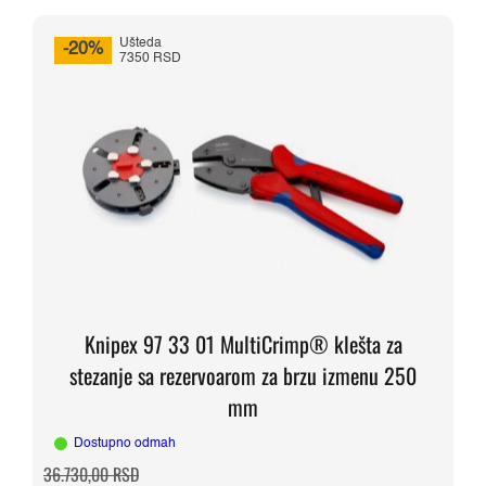
Ušteda
-20%
7350 RSD
Knipex 97 33 01 MultiCrimp® klešta za
stezanje sa rezervoarom za brzu izmenu 250
mm
Dostupno odmah
Originalna
Trenutna
36.730,00
RSD
cena
cena