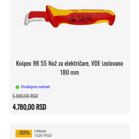
Knipex 98 55 Nož za električare, VDE izolovano
180 mm
Dostupno odmah
Originalna
Trenutna
5.980,00
RSD
cena
cena
je
je:
4.780,00
RSD
bila:
4.780,00 RSD.
5.980,00 RSD.
Ušteda
-30%
1520 RSD