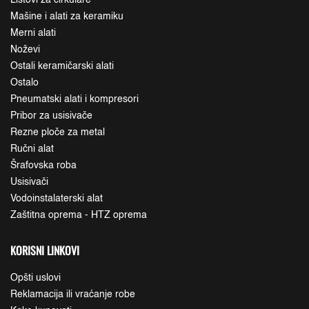
Listovi za cirkulare
Mašine i alati za keramiku
Merni alati
Noževi
Ostali keramičarski alati
Ostalo
Pneumatski alati i kompresori
Pribor za usisivače
Rezne ploče za metal
Ručni alat
Šrafovska roba
Usisivači
Vodoinstalaterski alat
Zaštitna oprema - HTZ oprema
KORISNI LINKOVI
Opšti uslovi
Reklamacija ili vraćanje robe