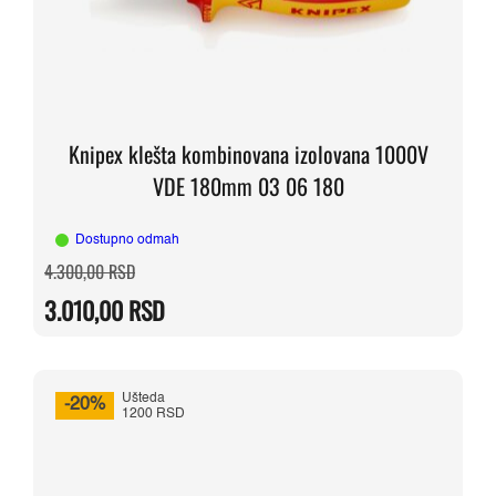
Knipex klešta kombinovana izolovana 1000V
VDE 180mm 03 06 180
Dostupno odmah
Originalna
Trenutna
4.300,00
RSD
cena
cena
je
je:
3.010,00
RSD
bila:
3.010,00 RSD.
4.300,00 RSD.
Ušteda
-20%
1200 RSD