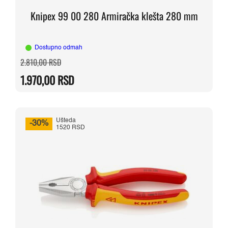
Knipex 99 00 280 Armiračka klešta 280 mm
Dostupno odmah
Originalna
Trenutna
2.810,00
RSD
cena
cena
je
je:
1.970,00
RSD
bila:
1.970,00 RSD.
2.810,00 RSD.
Ušteda
-30%
1520 RSD