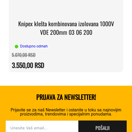
Knipex klešta kombinovana izolovana 1000V
VDE 200mm 03 06 200
Dostupno odmah
Originalna
Trenutna
5.070,00
RSD
cena
cena
je
je:
3.550,00
RSD
bila:
3.550,00 RSD.
5.070,00 RSD.
PRIJAVA ZA NEWSLETTER!
Prijavite se za naš Newsletter i ostanite u toku sa najnovijim
proizvodima, trendovima i specijalnim ponudama.
POŠALJI