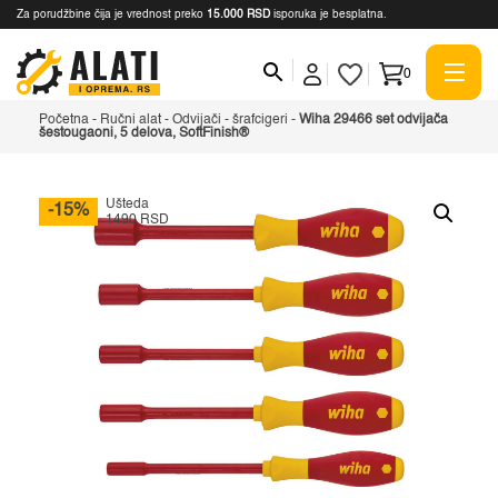
Za porudžbine čija je vrednost preko
15.000 RSD
isporuka je besplatna.
0
Početna
-
Ručni alat
-
Odvijači - šrafcigeri
-
Wiha 29466 set odvijača
šestougaoni, 5 delova, SoftFinish®
Ušteda
-15%
1490 RSD