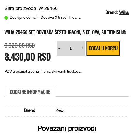
Šifra proizvoda: W 29466
Brend:
Wiha
Dostupno odmah - Dostava 3-5 radnih dana
WIHA 29466 SET ODVIJAČA ŠESTOUGAONI, 5 DELOVA, SOFTFINISH®
Originalna
Trenutna
Wiha
9.920,00
RSD
DODAJ U KORPU
cena
cena
29466
-
+
8.430,00
je
je:
RSD
set
bila:
8.430,00 RSD.
odvijača
9.920,00 RSD.
šestougaoni,
5
delova,
PDV uračunat u cenu i nema skrivenih troškova.
SoftFinish®
količina
DODATNE INFORMACIJE
Brend
Wiha
Povezani proizvodi