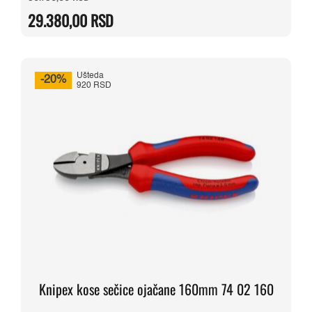
cena
cena
je
je:
29.380,00
RSD
bila:
29.380,00 RSD.
36.730,00 RSD.
Ušteda
-20%
920 RSD
Knipex kose sečice ojačane 160mm 74 02 160