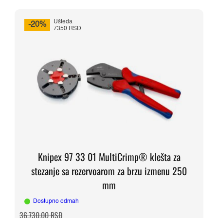
Ušteda
-20%
7350 RSD
Knipex 97 33 01 MultiCrimp® klešta za
stezanje sa rezervoarom za brzu izmenu 250
mm
Dostupno odmah
Originalna
Trenutna
36.730,00
RSD