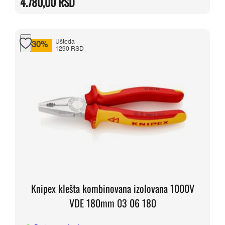
4.780,00
RSD
bila:
4.780,00 RSD.
5.980,00 RSD.
Ušteda
-30%
1290 RSD
Knipex klešta kombinovana izolovana 1000V
VDE 180mm 03 06 180