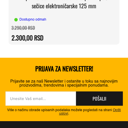
sečice elektroničarske 125 mm
Dostupno odmah
Originalna
Trenutna
3.290,00
RSD
cena
cena
je
je:
2.300,00
RSD
bila:
2.300,00 RSD.
3.290,00 RSD.
PRIJAVA ZA NEWSLETTER!
Prijavite se za naš Newsletter i ostanite u toku sa najnovijim
proizvodima, trendovima i specijalnim ponudama.
POŠALJI
Više o načinu obrade upisanih podataka možete pogledati na strani
Opšti
uslovi
.