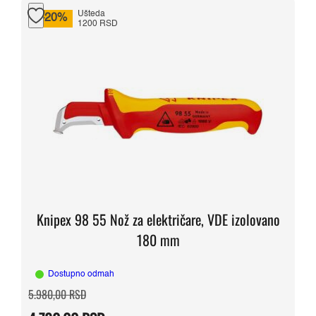
Ušteda
-20%
1200 RSD
Knipex 98 55 Nož za električare, VDE izolovano
180 mm
Dostupno odmah
Originalna
Trenutna
5.980,00
RSD
cena
cena
je
je: