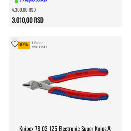
Dostupno odmah
Originalna
Trenutna
4.300,00
RSD
cena
cena
je
je:
3.010,00
RSD
bila:
3.010,00 RSD.
4.300,00 RSD.
Ušteda
-30%
990 RSD
Knipex 78 03 125 Electronic Super Knips®