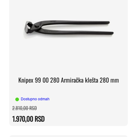
Knipex 99 00 280 Armiračka klešta 280 mm
Dostupno odmah
Originalna
Trenutna
2.810,00
RSD
cena
cena
je
je:
1.970,00
RSD
bila:
1.970,00 RSD.
2.810,00 RSD.