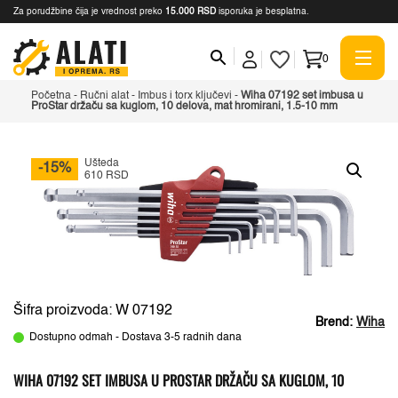
Za porudžbine čija je vrednost preko
15.000 RSD
isporuka je besplatna.
0
Početna
-
Ručni alat
-
Imbus i torx ključevi
-
Wiha 07192 set imbusa u
ProStar držaču sa kuglom, 10 delova, mat hromirani, 1.5-10 mm
Ušteda
-15%
610 RSD
Šifra proizvoda: W 07192
Brend:
Wiha
Dostupno odmah - Dostava 3-5 radnih dana
WIHA 07192 SET IMBUSA U PROSTAR DRŽAČU SA KUGLOM, 10