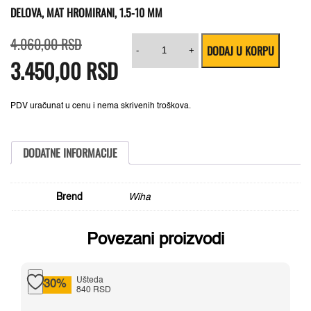
DELOVA, MAT HROMIRANI, 1.5-10 MM
Originalna
Trenutna
Wiha
4.060,00
RSD
DODAJ U KORPU
cena
cena
07192
-
+
3.450,00
je
je:
RSD
set
bila:
3.450,00 RSD.
imbusa
4.060,00 RSD.
u
ProStar
držaču
PDV uračunat u cenu i nema skrivenih troškova.
sa
kuglom,
10
delova,
DODATNE INFORMACIJE
mat
hromirani,
1.5-
10
Brend
Wiha
mm
količina
Povezani proizvodi
Ušteda
-30%
840 RSD