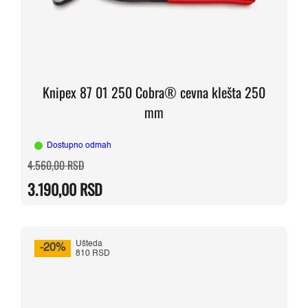
Knipex 87 01 250 Cobra® cevna klešta 250
mm
Dostupno odmah
Originalna
Trenutna
4.560,00
RSD
cena
cena
je
je:
3.190,00
RSD
bila:
3.190,00 RSD.
4.560,00 RSD.
Ušteda
-20%
810 RSD