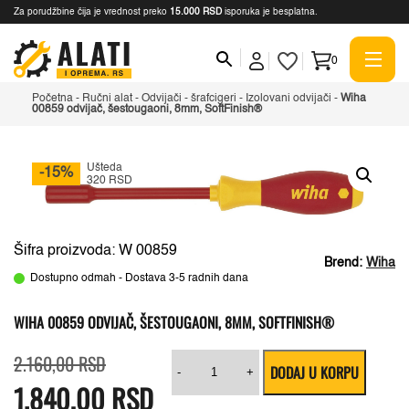
Za porudžbine čija je vrednost preko
15.000 RSD
isporuka je besplatna.
0
Početna
-
Ručni alat
-
Odvijači - šrafcigeri
-
Izolovani odvijači
-
Wiha
00859 odvijač, šestougaoni, 8mm, SoftFinish®
Ušteda
-15%
320 RSD
Šifra proizvoda: W 00859
Brend:
Wiha
Dostupno odmah - Dostava 3-5 radnih dana
WIHA 00859 ODVIJAČ, ŠESTOUGAONI, 8MM, SOFTFINISH®
Originalna
Trenutna
Wiha
2.160,00
RSD
DODAJ U KORPU
cena
cena
00859
-
+
1.840,00
je
je:
RSD
odvijač,
bila:
1.840,00 RSD.
šestougaoni,