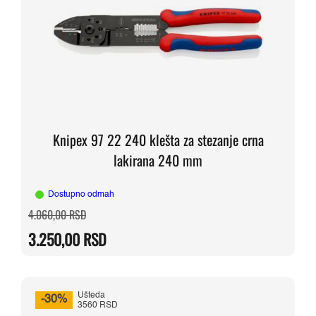
Knipex 97 22 240 klešta za stezanje crna
lakirana 240 mm
Dostupno odmah
Originalna
Trenutna
4.060,00
RSD
cena
cena
je
je:
3.250,00
RSD
bila:
3.250,00 RSD.
4.060,00 RSD.
Ušteda
-30%
3560 RSD