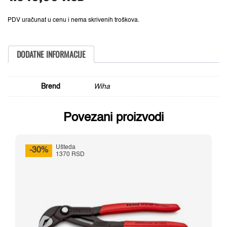
2.160,00 RSD.
8mm,
SoftFinish®
količina
PDV uračunat u cenu i nema skrivenih troškova.
DODATNE INFORMACIJE
Brend
Wiha
Povezani proizvodi
Ušteda
-30%
1370 RSD