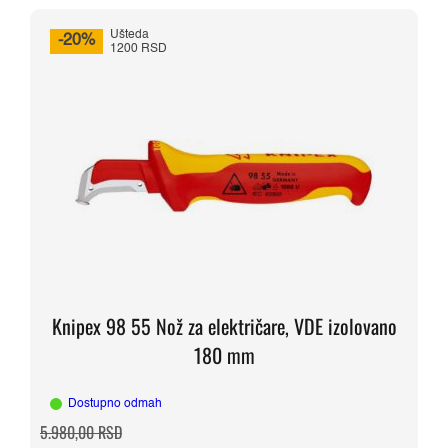
Ušteda
-20%
1200 RSD
Knipex 98 55 Nož za električare, VDE izolovano
180 mm
Dostupno odmah
Originalna
Trenutna
5.980,00
RSD
cena
cena