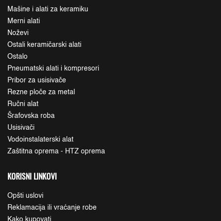
Mašine i alati za keramiku
Merni alati
Noževi
Ostali keramičarski alati
Ostalo
Pneumatski alati i kompresori
Pribor za usisivače
Rezne ploče za metal
Ručni alat
Šrafovska roba
Usisivači
Vodoinstalaterski alat
Zaštitna oprema - HTZ oprema
KORISNI LINKOVI
Opšti uslovi
Reklamacija ili vraćanje robe
Kako kupovati