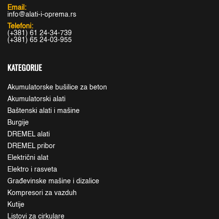
Email:
info@alati-i-oprema.rs
Telefoni:
(+381) 61 24-34-739
(+381) 65 24-03-955
KATEGORIJE
Akumulatorske bušilice za beton
Akumulatorski alati
Baštenski alati i mašine
Burgije
DREMEL alati
DREMEL pribor
Električni alat
Elektro i rasveta
Građevinske mašine i dizalice
Kompresori za vazduh
Kutije
Listovi za cirkulare