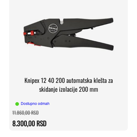
Knipex 12 40 200 automatska klešta za
skidanje izolacije 200 mm
Dostupno odmah
Originalna
Trenutna
11.860,00
RSD
cena
cena
je
je:
8.300,00
RSD
bila:
8.300,00 RSD.
11.860,00 RSD.