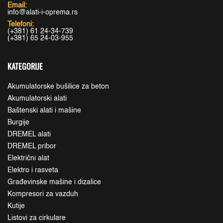
Email:
info@alati-i-oprema.rs
Telefoni:
(+381) 61 24-34-739
(+381) 65 24-03-955
KATEGORIJE
Akumulatorske bušilice za beton
Akumulatorski alati
Baštenski alati i mašine
Burgije
DREMEL alati
DREMEL pribor
Električni alat
Elektro i rasveta
Građevinske mašine i dizalice
Kompresori za vazduh
Kutije
Listovi za cirkulare