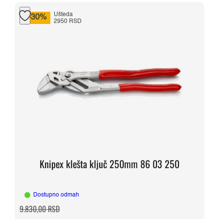
Ušteda
-30%
2950 RSD
Knipex klešta ključ 250mm 86 03 250
Dostupno odmah
Originalna
Trenutna
9.830,00
RSD
cena
cena