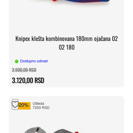
Knipex klešta kombinovana 180mm ojačana 02
02 180
Dostupno odmah
Originalna
Trenutna
3.900,00
RSD
cena
cena
je
je:
3.120,00
RSD
bila:
3.120,00 RSD.
3.900,00 RSD.
Ušteda
-20%
7350 RSD