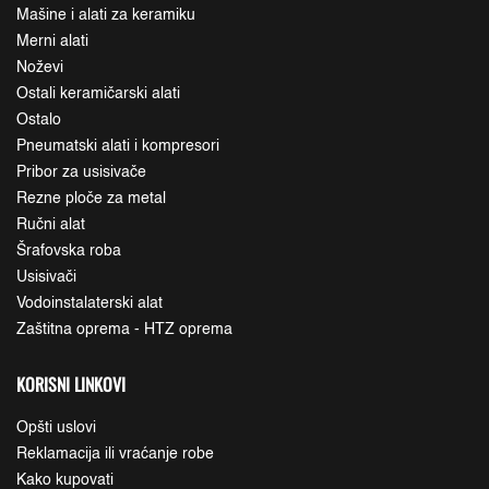
Mašine i alati za keramiku
Merni alati
Noževi
Ostali keramičarski alati
Ostalo
Pneumatski alati i kompresori
Pribor za usisivače
Rezne ploče za metal
Ručni alat
Šrafovska roba
Usisivači
Vodoinstalaterski alat
Zaštitna oprema - HTZ oprema
KORISNI LINKOVI
Opšti uslovi
Reklamacija ili vraćanje robe
Kako kupovati