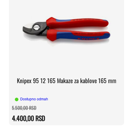
Knipex 95 12 165 Makaze za kablove 165 mm
Dostupno odmah
Originalna
Trenutna
5.500,00
RSD
cena
cena
je
je:
4.400,00
RSD
bila:
4.400,00 RSD.
5.500,00 RSD.