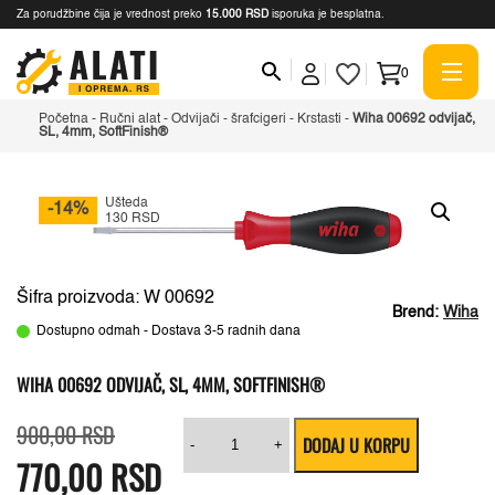
Za porudžbine čija je vrednost preko
15.000 RSD
isporuka je besplatna.
0
Početna
-
Ručni alat
-
Odvijači - šrafcigeri
-
Krstasti
-
Wiha 00692 odvijač,
SL, 4mm, SoftFinish®
Ušteda
-14%
130 RSD
Šifra proizvoda: W 00692
Brend:
Wiha
Dostupno odmah - Dostava 3-5 radnih dana
WIHA 00692 ODVIJAČ, SL, 4MM, SOFTFINISH®
Originalna
Trenutna
Wiha
900,00
RSD
DODAJ U KORPU
cena
cena
00692
-
+
770,00
RSD
je
je:
odvijač,
bila:
770,00 RSD.
SL,