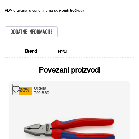
900,00 RSD.
4mm,
SoftFinish®
količina
PDV uračunat u cenu i nema skrivenih troškova.
DODATNE INFORMACIJE
Brend
Wiha
Povezani proizvodi
Ušteda
-20%
780 RSD