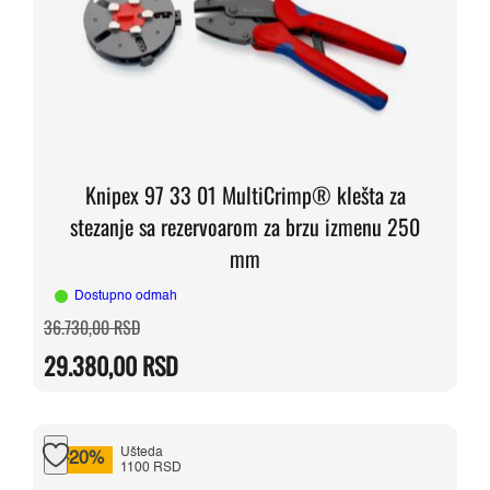
Knipex 97 33 01 MultiCrimp® klešta za
stezanje sa rezervoarom za brzu izmenu 250
mm
Dostupno odmah
Originalna
Trenutna
36.730,00
RSD
cena
cena
je
je:
29.380,00
RSD
bila:
29.380,00 RSD.
36.730,00 RSD.
Ušteda
-20%
1100 RSD