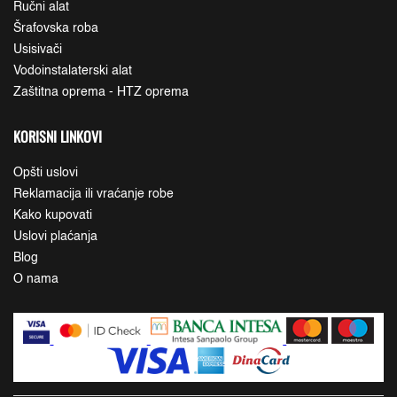
Ručni alat
Šrafovska roba
Usisivači
Vodoinstalaterski alat
Zaštitna oprema - HTZ oprema
KORISNI LINKOVI
Opšti uslovi
Reklamacija ili vraćanje robe
Kako kupovati
Uslovi plaćanja
Blog
O nama