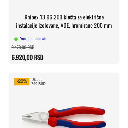
Knipex 13 96 200 klešta za električne
instalacije izolovane, VDE, hromirane 200 mm
Dostupno odmah
Originalna
Trenutna
9.470,00
RSD
cena
cena
je
je:
6.920,00
RSD
bila:
6.920,00 RSD.
9.470,00 RSD.
Ušteda
-20%
750 RSD