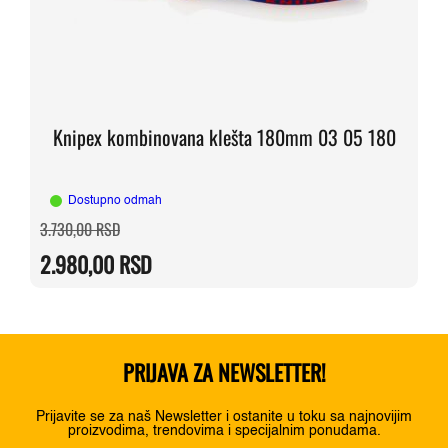
Knipex kombinovana klešta 180mm 03 05 180
Dostupno odmah
Originalna
Trenutna
3.730,00
RSD
cena
cena
je
je:
2.980,00
RSD
bila:
2.980,00 RSD.
3.730,00 RSD.
PRIJAVA ZA NEWSLETTER!
Prijavite se za naš Newsletter i ostanite u toku sa najnovijim
proizvodima, trendovima i specijalnim ponudama.