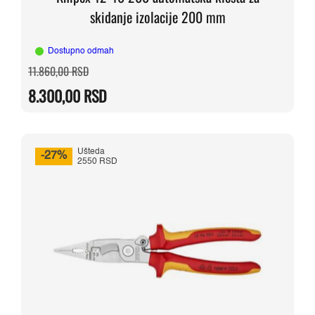
skidanje izolacije 200 mm
Dostupno odmah
Originalna
Trenutna
11.860,00
RSD
cena
cena
je
je:
8.300,00
RSD
bila:
8.300,00 RSD.
11.860,00 RSD.
Ušteda
-27%
2550 RSD