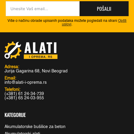
POŠALJI
Više o načinu obrade upisanih podataka možete pogledati na strani
Opšti
uslovi
.
Adresa:
Jurija Gagarina 68, Novi Beograd
Email:
info@alati-i-oprema.rs
Telefoni:
(+381) 61 24-34-739
(+381) 65 24-03-955
KATEGORIJE
Akumulatorske bušilice za beton