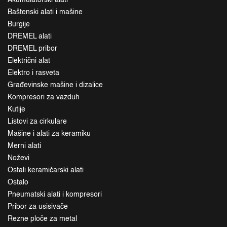
Akumulatorski alati
Baštenski alati i mašine
Burgije
DREMEL alati
DREMEL pribor
Električni alat
Elektro i rasveta
Građevinske mašine i dizalice
Kompresori za vazduh
Kutije
Listovi za cirkulare
Mašine i alati za keramiku
Merni alati
Noževi
Ostali keramičarski alati
Ostalo
Pneumatski alati i kompresori
Pribor za usisivače
Rezne ploče za metal