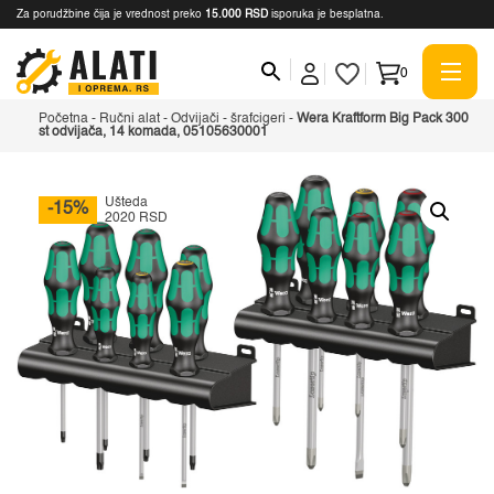
Za porudžbine čija je vrednost preko
15.000 RSD
isporuka je besplatna.
0
Početna
-
Ručni alat
-
Odvijači - šrafcigeri
-
Wera Kraftform Big Pack 300
st odvijača, 14 komada, 05105630001
Ušteda
-15%
2020 RSD