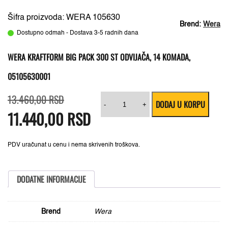
Šifra proizvoda: WERA 105630
Brend:
Wera
Dostupno odmah - Dostava 3-5 radnih dana
WERA KRAFTFORM BIG PACK 300 ST ODVIJAČA, 14 KOMADA,
05105630001
Originalna
Trenutna
Wera
13.460,00
RSD
DODAJ U KORPU
cena
cena
Kraftform
-
+
11.440,00
je
je:
RSD
Big
bila:
11.440,00 RSD.
Pack
13.460,00 RSD.
300
st
odvijača,
PDV uračunat u cenu i nema skrivenih troškova.
14
komada,
05105630001
količina
DODATNE INFORMACIJE
Brend
Wera