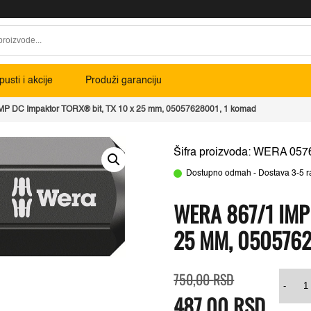
usti i akcije
Produži garanciju
MP DC Impaktor TORX® bit, TX 10 x 25 mm, 05057628001, 1 komad
Šifra proizvoda: WERA 057
Dostupno odmah - Dostava 3-5 r
WERA 867/1 IMP
25 MM, 0505762
Originalna
Trenutna
Wer
750,00
RSD
cena
cena
867
-
487,00
je
RSD
je:
IMP
bila:
487,00 RSD.
DC