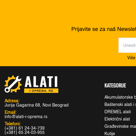
Prijavite se za naš Newsle
Više
KATEGORIJE
Akumulatorske b
Adresa:
Baštenski alati 
Jurija Gagarina 68, Novi Beograd
DREMEL alati
Email:
info@alati-i-oprema.rs
Električni alat
Telefoni:
Građevinske maši
(+381) 61 24-34-739
(+381) 65 24-03-955
Kutije