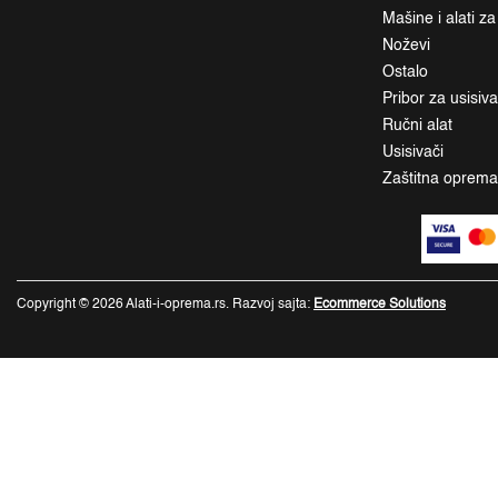
Mašine i alati z
Noževi
Ostalo
Pribor za usisiv
Ručni alat
Usisivači
Zaštitna oprem
Copyright © 2026 Alati-i-oprema.rs. Razvoj sajta:
Ecommerce Solutions