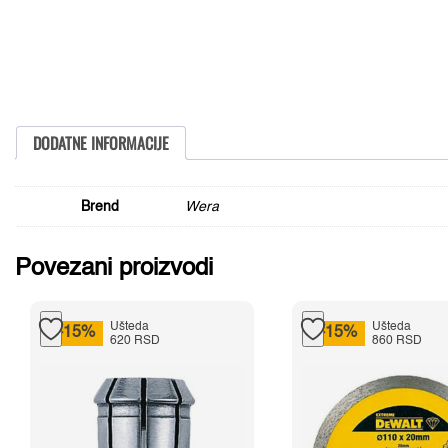
DODATNE INFORMACIJE
Brend
Wera
Povezani proizvodi
Ušteda
Ušteda
-15%
-15%
620 RSD
860 RSD