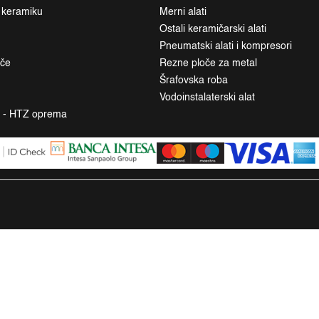
a keramiku
Merni alati
Ostali keramičarski alati
Pneumatski alati i kompresori
ače
Rezne ploče za metal
Šrafovska roba
Vodoinstalaterski alat
a - HTZ oprema