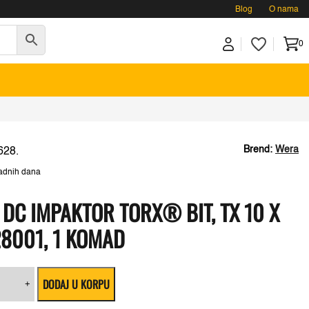
Blog
O nama
0
Brend:
Wera
628.
adnih dana
 DC IMPAKTOR TORX® BIT, TX 10 X
8001, 1 KOMAD
a
DODAJ U KORPU
/1
+