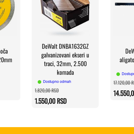
DeWalt DNBA1632GZ
loča
DeW
galvanizovani ekseri u
x20mm
aliga
traci, 32mm, 2.500
komada
Dostup
17.120,00
R
Dostupno odmah
Originalna
Trenutna
1.820,00
RSD
14.550,
cena
cena
RSD.
je
je:
RSD.
1.550,00
RSD
bila:
1.550,00 RSD.
1.820,00 RSD.