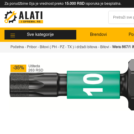
Za porudžbine čija je vrednost preko
15.000 RSD
isporuka je besplatna.
Sve kategorije
Brendovi
Pop
Početna
-
Pribor
-
Bitovi ( PH - PZ - TX ) i držači bitova
-
Bitovi
-
Wera 867/1 I
Ušteda
-35%
263 RSD