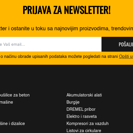
PRIJAVA ZA NEWSLETTER!
tter i ostanite u toku sa najnovijim proizvodima, trendov
POŠALJI
 o načinu obrade upisanih podataka možete pogledati na strani
Opšti u
ušilice za beton
Akumulatorski alati
i mašine
Burgije
DREMEL pribor
Elektro i rasveta
ne i dizalice
Kompresori za vazduh
Listovi za cirkulare