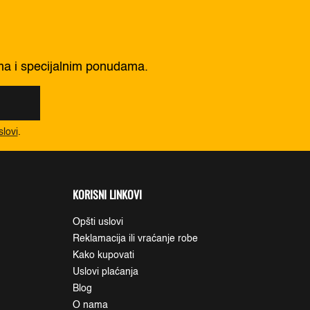
ima i specijalnim ponudama.
slovi
.
KORISNI LINKOVI
Opšti uslovi
Reklamacija ili vraćanje robe
Kako kupovati
Uslovi plaćanja
Blog
O nama