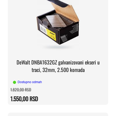
DeWalt DNBA1632GZ galvanizovani ekseri u
traci, 32mm, 2.500 komada
Dostupno odmah
Originalna
Trenutna
1.820,00
RSD
cena
cena
je
je:
1.550,00
RSD
bila:
1.550,00 RSD.
1.820,00 RSD.