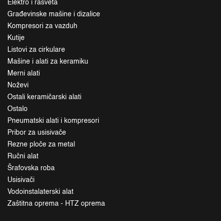
Elektro i rasveta
Građevinske mašine i dizalice
Kompresori za vazduh
Kutije
Listovi za cirkulare
Mašine i alati za keramiku
Merni alati
Noževi
Ostali keramičarski alati
Ostalo
Pneumatski alati i kompresori
Pribor za usisivače
Rezne ploče za metal
Ručni alat
Šrafovska roba
Usisivači
Vodoinstalaterski alat
Zaštitna oprema - HTZ oprema