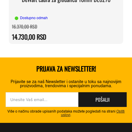
Dostupno odmah
Originalna
Trenutna
16.370,00
RSD
cena
cena
je
je:
14.730,00
RSD
bila:
14.730,00 RSD.
16.370,00 RSD.
PRIJAVA ZA NEWSLETTER!
Prijavite se za naš Newsletter i ostanite u toku sa najnovijim
proizvodima, trendovima i specijalnim ponudama.
POŠALJI
Više o načinu obrade upisanih podataka možete pogledati na strani
Opšti
uslovi
.