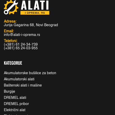
Adresa:
Jurija Gagarina 68, Novi Beograd
Email:
info@alati-i-oprema.rs
Telefoni:
(+381) 61 24-34-739
(+381) 65 24-03-955
KATEGORIJE
Akumulatorske bušilice za beton
Akumulatorski alati
Baštenski alati i mašine
Burgije
DREMEL alati
DREMEL pribor
Električni alat