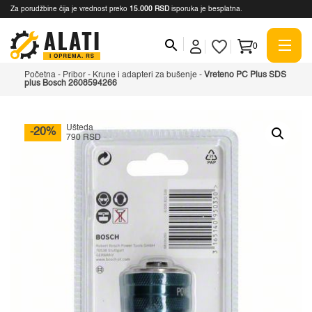
Za porudžbine čija je vrednost preko
15.000 RSD
isporuka je besplatna.
0
Početna
-
Pribor
-
Krune i adapteri za bušenje
-
Vreteno PC Plus SDS
plus Bosch 2608594266
Ušteda
-20%
790 RSD