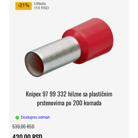
Ušteda
-21%
110 RSD
Knipex 97 99 332 hilzne sa plastičnim
prstenovima po 200 komada
Dostupno odmah
Originalna
Trenutna
530,00
RSD
cena
cena
je
je:
420,00
RSD
bila:
420,00 RSD.