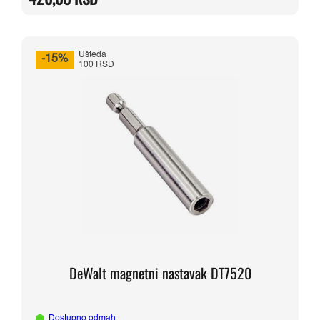
530,00 RSD.
Ušteda
-15%
100 RSD
DeWalt magnetni nastavak DT7520
Dostupno odmah