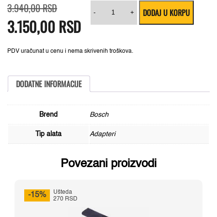
Originalna
Trenutna
Vreteno
3.940,00
RSD
DODAJ U KORPU
cena
cena
PC
-
+
3.150,00
je
je:
RSD
Plus
bila:
3.150,00 RSD.
SDS
3.940,00 RSD.
plus
Bosch
2608594266
PDV uračunat u cenu i nema skrivenih troškova.
količina
DODATNE INFORMACIJE
Brend
Bosch
Tip alata
Adapteri
Povezani proizvodi
Ušteda
-15%
270 RSD