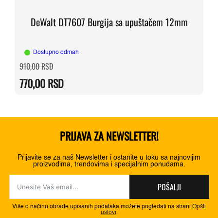
DeWalt DT7607 Burgija sa upuštačem 12mm
Dostupno odmah
Originalna
Trenutna
910,00
RSD
cena
cena
je
je:
770,00
RSD
bila:
770,00 RSD.
910,00 RSD.
PRIJAVA ZA NEWSLETTER!
Prijavite se za naš Newsletter i ostanite u toku sa najnovijim
proizvodima, trendovima i specijalnim ponudama.
POŠALJI
Više o načinu obrade upisanih podataka možete pogledati na strani
Opšti
uslovi
.