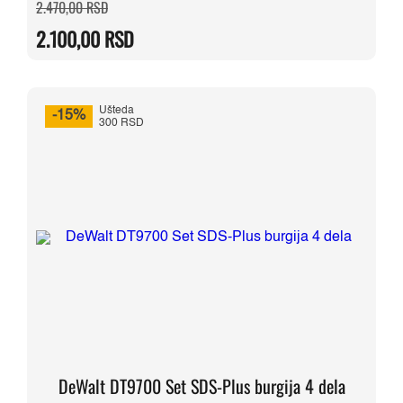
Originalna
Trenutna
2.470,00
RSD
cena
cena
je
je:
2.100,00
RSD
bila:
2.100,00 RSD.
2.470,00 RSD.
Ušteda
-15%
300 RSD
DeWalt DT9700 Set SDS-Plus burgija 4 dela