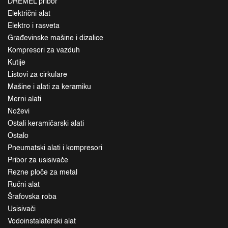
DREMEL pribor
Električni alat
Elektro i rasveta
Građevinske mašine i dizalice
Kompresori za vazduh
Kutije
Listovi za cirkulare
Mašine i alati za keramiku
Merni alati
Noževi
Ostali keramičarski alati
Ostalo
Pneumatski alati i kompresori
Pribor za usisivače
Rezne ploče za metal
Ručni alat
Šrafovska roba
Usisivači
Vodoinstalaterski alat