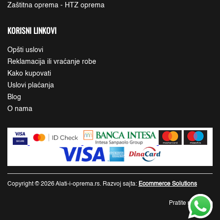
Zaštitna oprema - HTZ oprema
KORISNI LINKOVI
Opšti uslovi
Reklamacija ili vraćanje robe
Kako kupovati
Uslovi plaćanja
Blog
O nama
Copyright © 2026 Alati-i-oprema.rs. Razvoj sajta:
Ecommerce Solutions
Pratite nas: