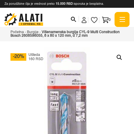
Za porudžbine čija je vrednost preko
15.000 RSD
isporuka je besplatna.
0
Početna
-
Burgije
-
Višenamenska burgija CYL-9 Multi Construction
Bosch 2608596055, 8 x 80 x 120 mm, d 7,2 mm
Ušteda
-20%
160 RSD