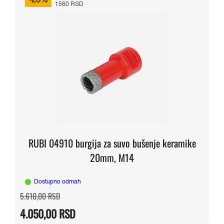
-28%
1560 RSD
RUBI 04910 burgija za suvo bušenje keramike
20mm, M14
Dostupno odmah
Originalna
Trenutna
5.610,00
RSD
cena
cena
je
je:
4.050,00
RSD
bila:
4.050,00 RSD.
5.610,00 RSD.