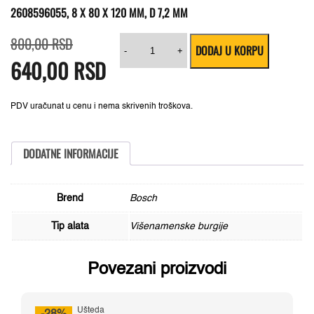
2608596055, 8 X 80 X 120 MM, D 7,2 MM
Originalna
Trenutna
Višenamenska
800,00
RSD
DODAJ U KORPU
cena
cena
burgija
-
+
640,00
je
je:
RSD
CYL-
bila:
640,00 RSD.
9
800,00 RSD.
Multi
Construction
Bosch
PDV uračunat u cenu i nema skrivenih troškova.
2608596055,
8
x
80
DODATNE INFORMACIJE
x
120
mm,
d
Brend
Bosch
7,2
mm
Tip alata
Višenamenske burgije
količina
Povezani proizvodi
Ušteda