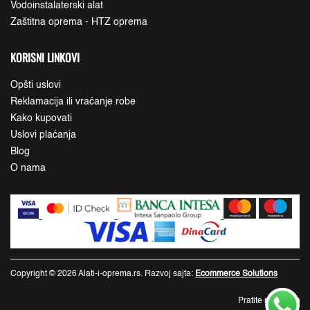
Vodoinstalaterski alat
Zaštitna oprema - HTZ oprema
KORISNI LINKOVI
Opšti uslovi
Reklamacija ili vraćanje robe
Kako kupovati
Uslovi plaćanja
Blog
O nama
Copyright © 2026 Alati-i-oprema.rs. Razvoj sajta:
Ecommerce Solutions
Pratite nas: