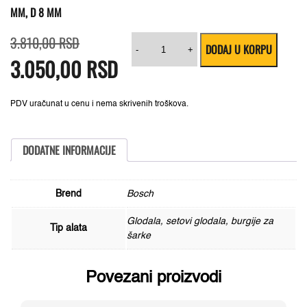
MM, D 8 MM
Originalna
Trenutna
Umetnička
3.810,00
RSD
DODAJ U KORPU
cena
cena
burgija,
-
+
3.050,00
je
je:
RSD
tvrdi
bila:
3.050,00 RSD.
metal
3.810,00 RSD.
Bosch
2608597607,
25
PDV uračunat u cenu i nema skrivenih troškova.
x
90
mm,
d
DODATNE INFORMACIJE
8
mm
količina
Brend
Bosch
Glodala, setovi glodala, burgije za
Tip alata
šarke
Povezani proizvodi