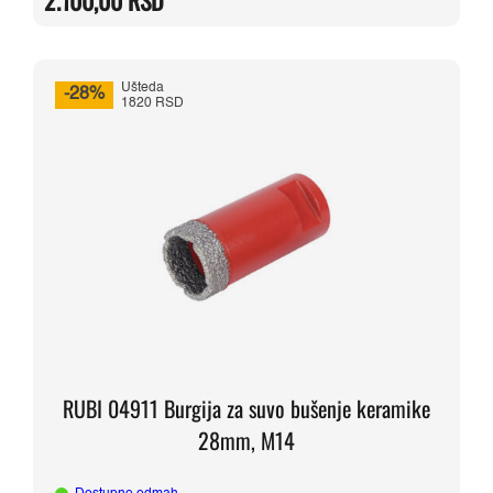
2.100,00
RSD
bila:
2.100,00 RSD.
2.470,00 RSD.
Ušteda
-28%
1820 RSD
RUBI 04911 Burgija za suvo bušenje keramike
28mm, M14