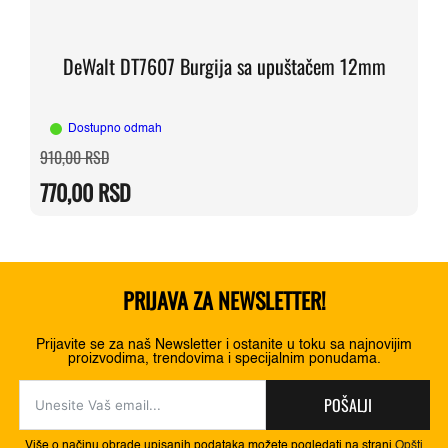
DeWalt DT7607 Burgija sa upuštačem 12mm
Dostupno odmah
Originalna
Trenutna
910,00
RSD
cena
cena
je
je:
770,00
RSD
bila:
770,00 RSD.
910,00 RSD.
PRIJAVA ZA NEWSLETTER!
Prijavite se za naš Newsletter i ostanite u toku sa najnovijim
proizvodima, trendovima i specijalnim ponudama.
POŠALJI
Više o načinu obrade upisanih podataka možete pogledati na strani
Opšti