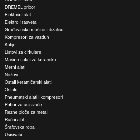
DREMEL alati
DREMEL pribor
Električni alat
Elektro i rasveta
Građevinske mašine i dizalice
Kompresori za vazduh
Kutije
Listovi za cirkulare
Mašine i alati za keramiku
Merni alati
Noževi
Ostali keramičarski alati
Ostalo
Pneumatski alati i kompresori
Pribor za usisivače
Rezne ploče za metal
Ručni alat
Šrafovska roba
Usisivači