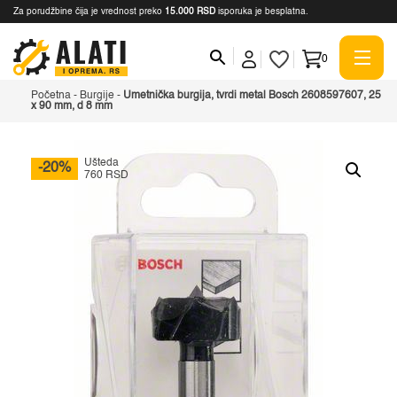
Za porudžbine čija je vrednost preko
15.000 RSD
isporuka je besplatna.
0
Početna
-
Burgije
-
Umetnička burgija, tvrdi metal Bosch 2608597607, 25
x 90 mm, d 8 mm
Ušteda
-20%
760 RSD