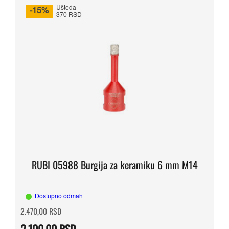
Ušteda
-15%
370 RSD
RUBI 05988 Burgija za keramiku 6 mm M14
Dostupno odmah
Originalna
Trenutna
2.470,00
RSD
cena
cena
je
je: