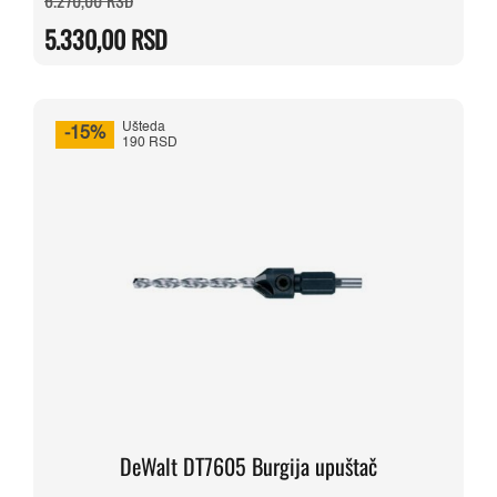
cena
cena
je
je:
5.330,00
RSD
bila:
5.330,00 RSD.
6.270,00 RSD.
Ušteda
-15%
190 RSD
DeWalt DT7605 Burgija upuštač