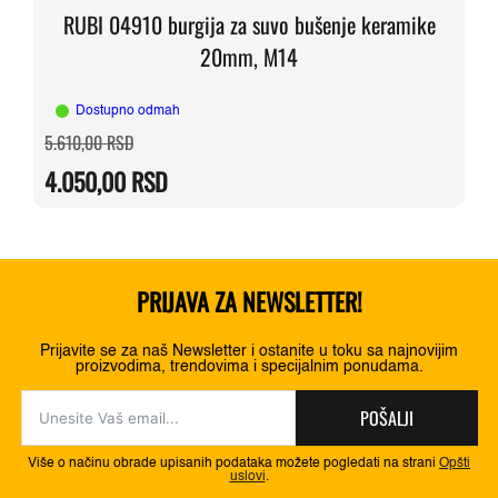
RUBI 04910 burgija za suvo bušenje keramike
20mm, M14
Dostupno odmah
Originalna
Trenutna
5.610,00
RSD
cena
cena
je
je:
4.050,00
RSD
bila:
4.050,00 RSD.
5.610,00 RSD.
PRIJAVA ZA NEWSLETTER!
Prijavite se za naš Newsletter i ostanite u toku sa najnovijim
proizvodima, trendovima i specijalnim ponudama.
POŠALJI
Više o načinu obrade upisanih podataka možete pogledati na strani
Opšti
uslovi
.