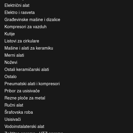
Električni alat
Elektro i rasveta
Građevinske mašine i dizalice
Kompresori za vazduh
Kutije
Listovi za cirkulare
Mašine i alati za keramiku
Merni alati
Noževi
Ostali keramičarski alati
Ostalo
Pneumatski alati i kompresori
Pribor za usisivače
Rezne ploče za metal
Ručni alat
Šrafovska roba
Usisivači
Vodoinstalaterski alat