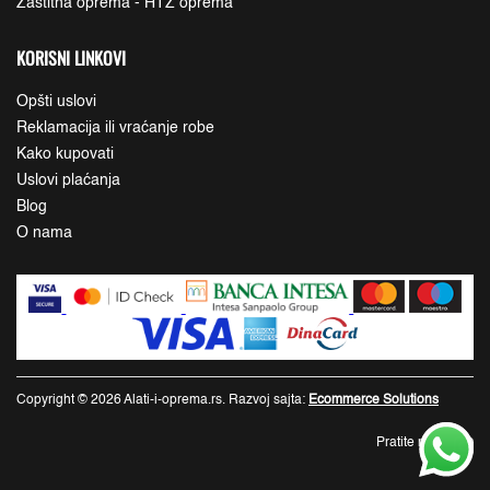
Zaštitna oprema - HTZ oprema
KORISNI LINKOVI
Opšti uslovi
Reklamacija ili vraćanje robe
Kako kupovati
Uslovi plaćanja
Blog
O nama
Copyright © 2026 Alati-i-oprema.rs. Razvoj sajta:
Ecommerce Solutions
Pratite nas: