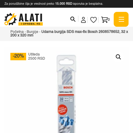
Za porudžbine čija je vrednost preko
15.000 RSD
isporuka je besplatna.
0
Početna
-
Burgije
-
Udarna burgija SDS max-8x Bosch 2608578652, 32 x
200 x 320 mm
Ušteda
-20%
2500 RSD