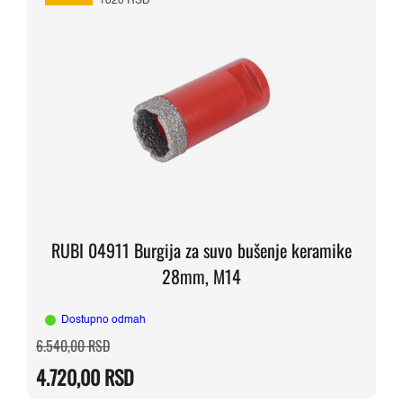
1820 RSD
RUBI 04911 Burgija za suvo bušenje keramike
28mm, M14
Dostupno odmah
Originalna
Trenutna
6.540,00
RSD
cena
cena
je
je:
4.720,00
RSD
bila:
4.720,00 RSD.
6.540,00 RSD.