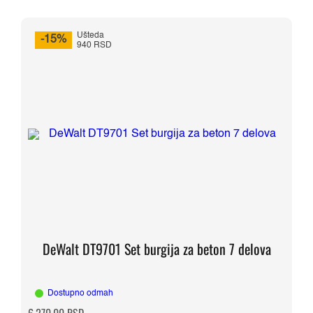
Ušteda
-15%
940 RSD
DeWalt DT9701 Set burgija za beton 7 delova
Dostupno odmah
Originalna
Trenutna
6.270,00
RSD