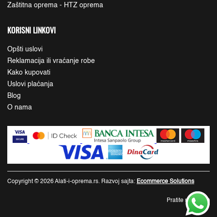
Zaštitna oprema - HTZ oprema
KORISNI LINKOVI
Opšti uslovi
Reklamacija ili vraćanje robe
Kako kupovati
Uslovi plaćanja
Blog
O nama
Copyright © 2026 Alati-i-oprema.rs. Razvoj sajta:
Ecommerce Solutions
Pratite nas: