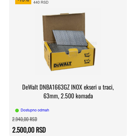
-15%
440 RSD
DeWalt DNBA1663GZ INOX ekseri u traci,
63mm, 2.500 komada
Dostupno odmah
Originalna
Trenutna
2.940,00
RSD
cena
cena
je
je:
2.500,00
RSD
bila:
2.500,00 RSD.
2.940,00 RSD.