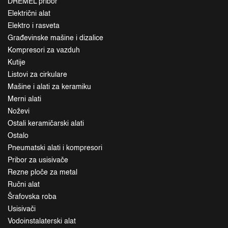
DREMEL pribor
Električni alat
Elektro i rasveta
Građevinske mašine i dizalice
Kompresori za vazduh
Kutije
Listovi za cirkulare
Mašine i alati za keramiku
Merni alati
Noževi
Ostali keramičarski alati
Ostalo
Pneumatski alati i kompresori
Pribor za usisivače
Rezne ploče za metal
Ručni alat
Šrafovska roba
Usisivači
Vodoinstalaterski alat