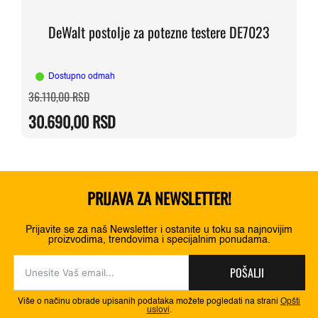
DeWalt postolje za potezne testere DE7023
Dostupno odmah
Originalna
Trenutna
36.110,00
RSD
cena
cena
je
je:
30.690,00
RSD
bila:
30.690,00 RSD.
36.110,00 RSD.
PRIJAVA ZA NEWSLETTER!
Prijavite se za naš Newsletter i ostanite u toku sa najnovijim
proizvodima, trendovima i specijalnim ponudama.
POŠALJI
Više o načinu obrade upisanih podataka možete pogledati na strani
Opšti
uslovi
.