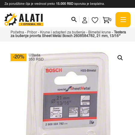
Za porudžbine čija je vrednost preko
15.000 RSD
isporuka je besplatna.
0
Početna
-
Pribor
-
Krune i adapteri za bušenje
-
Bimetal krune
-
Testera
za bušenje provrta Sheet Metal Bosch 2608584782, 21 mm, 13/16″
Ušteda
-20%
350 RSD