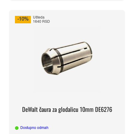
Ušteda
-10%
1640 RSD
DeWalt čaura za glodalicu 10mm DE6276
Dostupno odmah