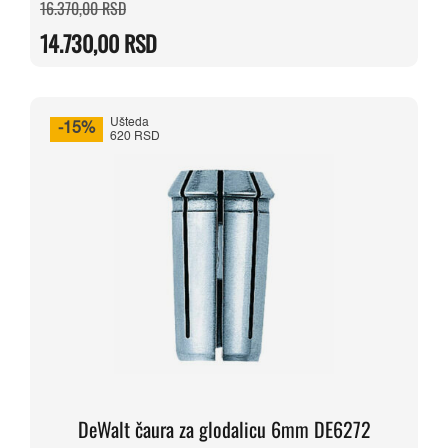
Originalna
Trenutna
16.370,00
RSD
cena
cena
je
je:
14.730,00
RSD
bila:
14.730,00 RSD.
16.370,00 RSD.
Ušteda
-15%
620 RSD
DeWalt čaura za glodalicu 6mm DE6272