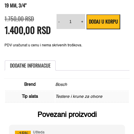
19 MM, 3/4"
Originalna
Trenutna
Testera
1.750,00
RSD
DODAJ U KORPU
cena
cena
za
-
+
1.400,00
je
je:
RSD
bušenje
bila:
1.400,00 RSD.
provrta
1.750,00 RSD.
Sheet
Metal
Bosch
PDV uračunat u cenu i nema skrivenih troškova.
2608584780,
19
mm,
3/4"
DODATNE INFORMACIJE
količina
Brend
Bosch
Tip alata
Testere i krune za otvore
Povezani proizvodi
Ušteda