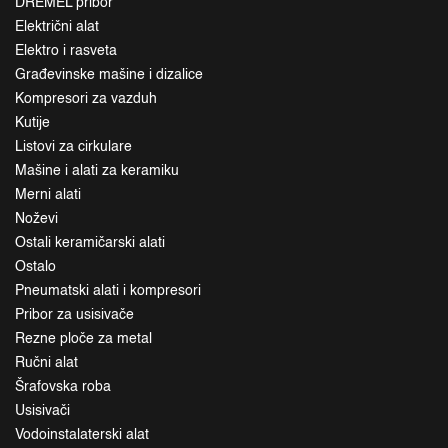
DREMEL pribor
Električni alat
Elektro i rasveta
Građevinske mašine i dizalice
Kompresori za vazduh
Kutije
Listovi za cirkulare
Mašine i alati za keramiku
Merni alati
Noževi
Ostali keramičarski alati
Ostalo
Pneumatski alati i kompresori
Pribor za usisivače
Rezne ploče za metal
Ručni alat
Šrafovska roba
Usisivači
Vodoinstalaterski alat