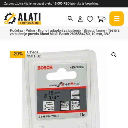
Za porudžbine čija je vrednost preko
15.000 RSD
isporuka je besplatna.
0
Početna
-
Pribor
-
Krune i adapteri za bušenje
-
Bimetal krune
-
Testera
za bušenje provrta Sheet Metal Bosch 2608584780, 19 mm, 3/4″
Ušteda
-20%
350 RSD