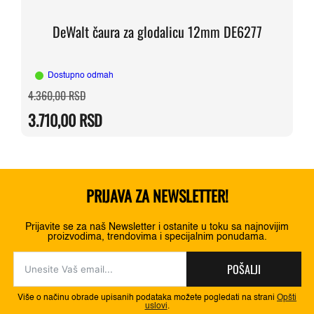
DeWalt čaura za glodalicu 12mm DE6277
Dostupno odmah
Originalna
Trenutna
4.360,00
RSD
cena
cena
je
je:
3.710,00
RSD
bila:
3.710,00 RSD.
4.360,00 RSD.
PRIJAVA ZA NEWSLETTER!
Prijavite se za naš Newsletter i ostanite u toku sa najnovijim
proizvodima, trendovima i specijalnim ponudama.
POŠALJI
Više o načinu obrade upisanih podataka možete pogledati na strani
Opšti
uslovi
.