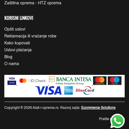
Zaštitna oprema - HTZ oprema
KORISNI LINKOVI
Opšti uslovi
Reklamacija ili vraćanje robe
Kako kupovati
Uslovi plaćanja
Blog
O nama
Copyright © 2026 Alati-i-oprema.rs. Razvoj sajta:
Ecommerce Solutions
Pratite nas: