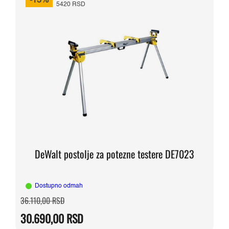
-15%
5420 RSD
DeWalt postolje za potezne testere DE7023
Dostupno odmah
Originalna
Trenutna
36.110,00
RSD
cena
cena
je
je:
30.690,00
RSD
bila:
30.690,00 RSD.
36.110,00 RSD.