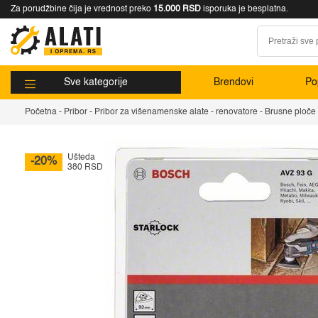
Za porudžbine čija je vrednost preko
15.000 RSD
isporuka je besplatna.
Sve kategorije
Brendovi
Pop
Početna
-
Pribor
-
Pribor za višenamenske alate - renovatore
-
Brusne ploče 
Ušteda
-20%
380 RSD