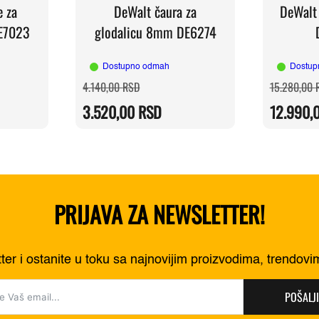
e za
DeWalt čaura za
DeWalt 
DE7023
glodalicu 8mm DE6274
Dostupno odmah
Dostup
a
Originalna
Trenutna
4.140,00
RSD
15.280,00
cena
cena
je
je:
3.520,00
RSD
12.990,
0 RSD.
bila:
3.520,00 RSD.
0 RSD.
4.140,00 RSD.
PRIJAVA ZA NEWSLETTER!
tter i ostanite u toku sa najnovijim proizvodima, trendov
POŠALJI