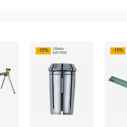
Ušteda
-15%
-15%
620 RSD