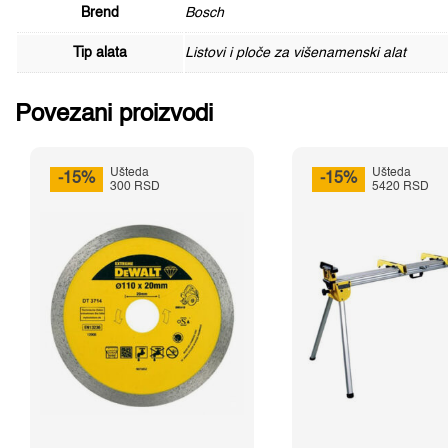
Brend
Bosch
Tip alata
Listovi i ploče za višenamenski alat
Povezani proizvodi
Ušteda
Ušteda
-15%
-15%
300 RSD
5420 RSD