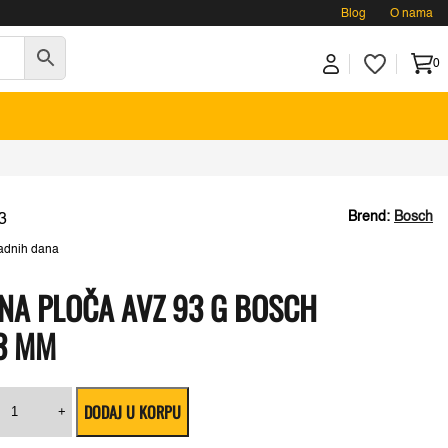
Blog
O nama
0
Brend:
Bosch
3
adnih dana
NA PLOČA AVZ 93 G BOSCH
3 MM
tarlock
DODAJ U KORPU
rusna
+
loča
.
AVZ