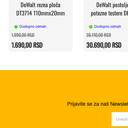
DeWalt rezna ploča
DeWalt postolj
DT3714 110mmx20mm
potezne testere 
Dostupno odmah
Dostupno odmah
Originalna
Trenutna
Originaln
Trenutna
1.990,00
RSD
36.110,00
RSD
cena
cena
cena
cena
je
je:
je
je:
1.690,00
RSD
30.690,00
RSD
bila:
1.690,00 RSD.
bila:
30.690,0
1.990,00 RSD.
36.110,0
Prijavite se za naš Newsle