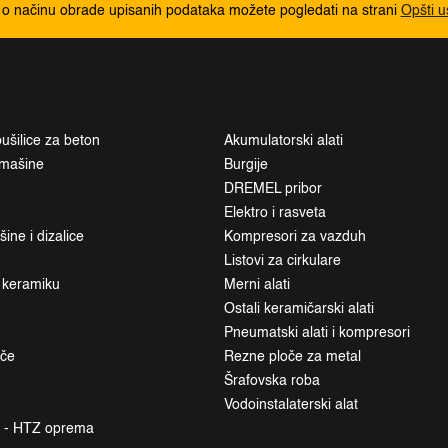
 o načinu obrade upisanih podataka možete pogledati na strani
Opšti u
ušilice za beton
Akumulatorski alati
i mašine
Burgije
DREMEL pribor
Elektro i rasveta
ne i dizalice
Kompresori za vazduh
Listovi za cirkulare
a keramiku
Merni alati
Ostali keramičarski alati
Pneumatski alati i kompresori
ače
Rezne ploče za metal
Šrafovska roba
Vodoinstalaterski alat
a - HTZ oprema