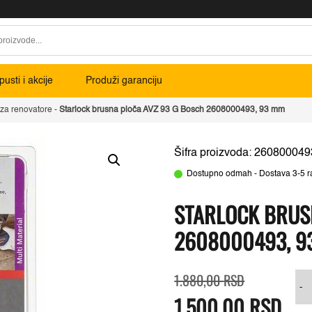
usti i akcije
Produži garanciju
za renovatore
-
Starlock brusna ploča AVZ 93 G Bosch 2608000493, 93 mm
Šifra proizvoda: 260800049
Dostupno odmah - Dostava 3-5 r
STARLOCK BRUS
2608000493, 9
Originalna
Trenutna
S
1.880,00
RSD
cena
cena
b
-
1.500,00
je
je:
RSD
p
bila:
1.500,00 RSD