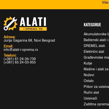
Više
KATEGORIJE
Akumulatorske b
Adresa:
Baštenski alati 
Jurija Gagarina 68, Novi Beograd
DREMEL alati
Email:
info@alati-i-oprema.rs
Električni alat
Telefoni:
Građevinske maši
(+381) 61 24-34-739
(+381) 65 24-03-955
Kutije
Mašine i alati z
Noževi
Ostalo
Pribor za usisiv
Ručni alat
Usisivači
Zaštitna oprem