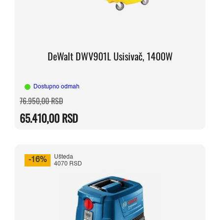
DeWalt DWV901L Usisivač, 1400W
Dostupno odmah
Originalna
Trenutna
76.950,00
RSD
cena
cena
je
je:
65.410,00
RSD
bila:
65.410,00 RSD.
76.950,00 RSD.
Ušteda
-16%
4070 RSD