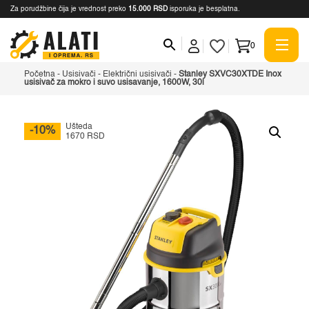
Za porudžbine čija je vrednost preko
15.000 RSD
isporuka je besplatna.
0
Početna
-
Usisivači
-
Električni usisivači
-
Stanley SXVC30XTDE Inox
usisivač za mokro i suvo usisavanje, 1600W, 30l
Ušteda
-10%
1670 RSD