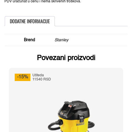
i
PDV uračunat u cenu i nema skrivenih troškova.
suvo
usisavanje,
1600W,
30l
DODATNE INFORMACIJE
količina
Brend
Stanley
Povezani proizvodi
Ušteda
-15%
11540 RSD