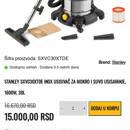
Šifra proizvoda: SXVC30XTDE
Brend:
Stanley
Dostupno odmah - Dostava 3-5 radnih dana
STANLEY SXVC30XTDE INOX USISIVAČ ZA MOKRO I SUVO USISAVANJE,
1600W, 30L
Originalna
Trenutna
Stanley
16.670,00
RSD
DODAJ U KORPU
cena
cena
SXVC30XTDE
-
+
15.000,00
je
je:
RSD
Inox
bila:
15.000,00 RSD.
usisivač
16.670,00 RSD.
za
mokro