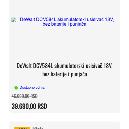
DeWalt DCV584L akumulatorski usisivač 18V,
bez baterije i punjača
Dostupno odmah
Originalna
Trenutna
46.690,00
RSD
cena
cena
je
je:
39.690,00
RSD
bila:
39.690,00 RSD.
46.690,00 RSD.