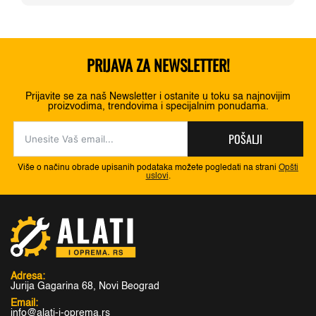
PRIJAVA ZA NEWSLETTER!
Prijavite se za naš Newsletter i ostanite u toku sa najnovijim
proizvodima, trendovima i specijalnim ponudama.
POŠALJI
Više o načinu obrade upisanih podataka možete pogledati na strani
Opšti
uslovi
.
Adresa:
Jurija Gagarina 68, Novi Beograd
Email:
info@alati-i-oprema.rs