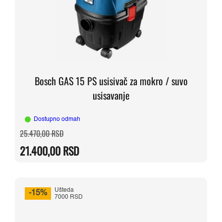
Bosch GAS 15 PS usisivač za mokro / suvo
usisavanje
Dostupno odmah
Originalna
Trenutna
25.470,00
RSD
cena
cena
je
je:
21.400,00
RSD
bila:
21.400,00 RSD.
25.470,00 RSD.
Ušteda
-15%
7000 RSD