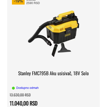
Ušteda
-19%
2590 RSD
Stanley FMC795B Aku usisivač, 18V Solo
Dostupno odmah
Originalna
Trenutna
13.630,00
RSD
cena
cena
je
je:
11.040,00
RSD
bila:
11.040,00 RSD.
13.630,00 RSD.