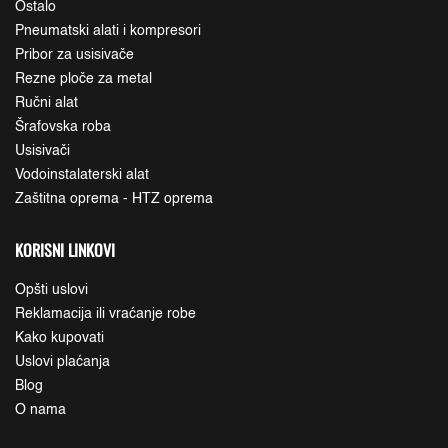
Ostalo
Pneumatski alati i kompresori
Pribor za usisivače
Rezne ploče za metal
Ručni alat
Šrafovska roba
Usisivači
Vodoinstalaterski alat
Zaštitna oprema - HTZ oprema
KORISNI LINKOVI
Opšti uslovi
Reklamacija ili vraćanje robe
Kako kupovati
Uslovi plaćanja
Blog
O nama