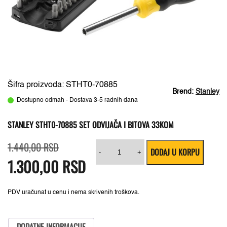
Šifra proizvoda: STHT0-70885
Brend:
Stanley
Dostupno odmah - Dostava 3-5 radnih dana
STANLEY STHT0-70885 SET ODVIJAČA I BITOVA 33KOM
Originalna
Trenutna
Stanley
1.440,00
RSD
DODAJ U KORPU
cena
cena
STHT0-
-
+
1.300,00
je
je:
RSD
70885
bila:
1.300,00 RSD.
Set
1.440,00 RSD.
odvijača
i
bitova
PDV uračunat u cenu i nema skrivenih troškova.
33kom
količina
DODATNE INFORMACIJE