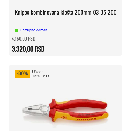
Knipex kombinovana klešta 200mm 03 05 200
Dostupno odmah
Originalna
Trenutna
4.150,00
RSD
cena
cena
je
je:
3.320,00
RSD
bila:
3.320,00 RSD.
4.150,00 RSD.
Ušteda
-30%
1520 RSD