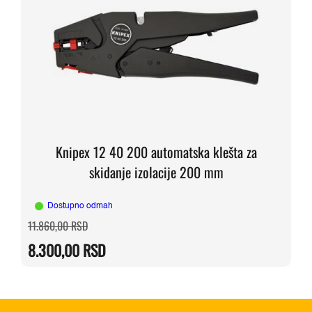
Knipex 12 40 200 automatska klešta za
skidanje izolacije 200 mm
Dostupno odmah
Originalna
Trenutna
11.860,00
RSD
cena
cena
je
je:
8.300,00
RSD
bila:
8.300,00 RSD.
11.860,00 RSD.