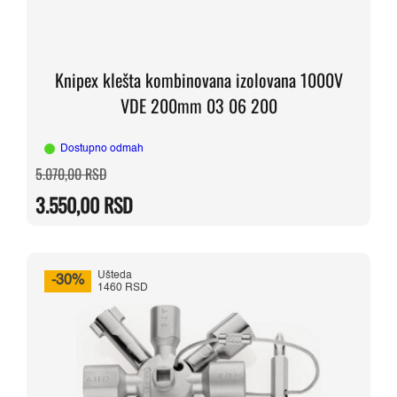
Knipex klešta kombinovana izolovana 1000V
VDE 200mm 03 06 200
Dostupno odmah
Originalna
Trenutna
5.070,00
RSD
cena
cena
je
je:
3.550,00
RSD
bila:
3.550,00 RSD.
5.070,00 RSD.
Ušteda
-30%
1460 RSD