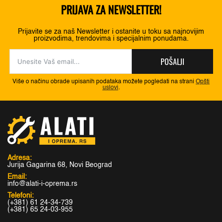
PRIJAVA ZA NEWSLETTER!
Prijavite se za naš Newsletter i ostanite u toku sa najnovijim
proizvodima, trendovima i specijalnim ponudama.
POŠALJI
Više o načinu obrade upisanih podataka možete pogledati na strani
Opšti
uslovi
.
Adresa:
Jurija Gagarina 68, Novi Beograd
Email:
info@alati-i-oprema.rs
Telefoni:
(+381) 61 24-34-739
(+381) 65 24-03-955