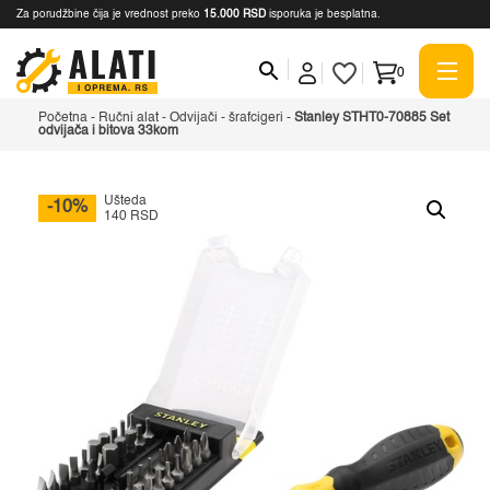
Za porudžbine čija je vrednost preko
15.000 RSD
isporuka je besplatna.
0
Početna
-
Ručni alat
-
Odvijači - šrafcigeri
-
Stanley STHT0-70885 Set
odvijača i bitova 33kom
Ušteda
-10%
140 RSD