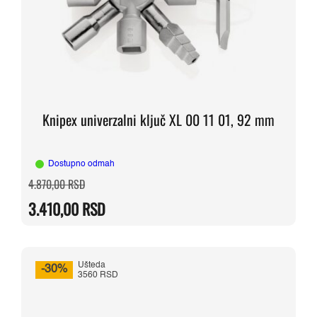
Knipex univerzalni ključ XL 00 11 01, 92 mm
Dostupno odmah
Originalna
Trenutna
4.870,00
RSD
cena
cena
je
je:
3.410,00
RSD
bila:
3.410,00 RSD.
4.870,00 RSD.
Ušteda
-30%
3560 RSD