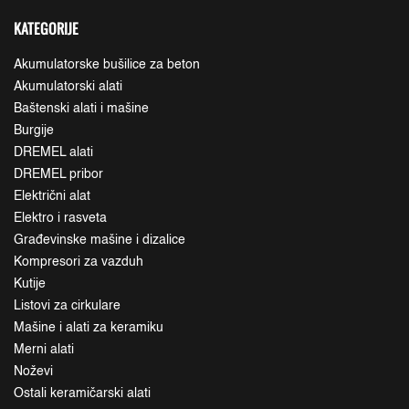
KATEGORIJE
Akumulatorske bušilice za beton
Akumulatorski alati
Baštenski alati i mašine
Burgije
DREMEL alati
DREMEL pribor
Električni alat
Elektro i rasveta
Građevinske mašine i dizalice
Kompresori za vazduh
Kutije
Listovi za cirkulare
Mašine i alati za keramiku
Merni alati
Noževi
Ostali keramičarski alati