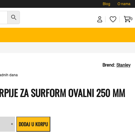
Blog
O nama
0
Brend:
Stanley
adnih dana
URPIJE ZA SURFORM OVALNI 250 MM
nley
DODAJ U KORPU
+
ije