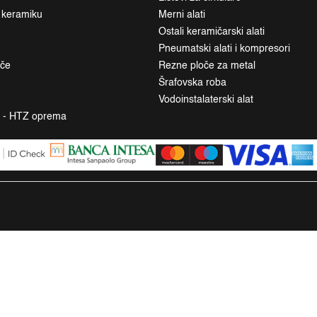
a keramiku
Merni alati
Ostali keramičarski alati
Pneumatski alati i kompresori
ače
Rezne ploče za metal
Šrafovska roba
Vodoinstalaterski alat
a - HTZ oprema