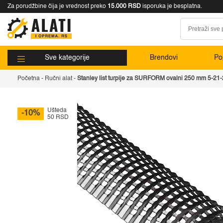
Za porudžbine čija je vrednost preko
15.000 RSD
isporuka je besplatna.
Sve kategorije
Brendovi
Pop
Početna
-
Ručni alat
-
Stanley list turpije za SURFORM ovalni 250 mm 5-21
Ušteda
-10%
50 RSD