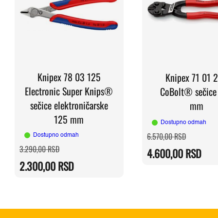
Knipex 78 03 125
Knipex 71 01 
Electronic Super Knips®
CoBolt® sečice
sečice elektroničarske
mm
125 mm
Dostupno odmah
Originalna
Trenutna
6.570,00
RSD
Dostupno odmah
cena
cena
Originalna
Trenutna
3.290,00
RSD
je
je:
4.600,00
RSD
cena
cena
bila:
4.600,00 
je
je:
6.570,00 
2.300,00
RSD
bila:
2.300,00 RSD.
3.290,00 RSD.