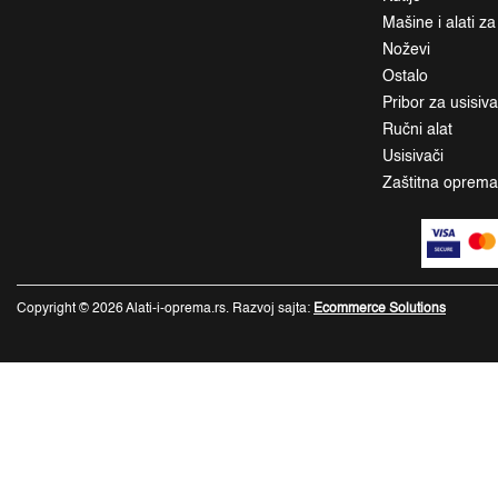
Mašine i alati z
Noževi
Ostalo
Pribor za usisiv
Ručni alat
Usisivači
Zaštitna oprem
Copyright © 2026 Alati-i-oprema.rs. Razvoj sajta:
Ecommerce Solutions