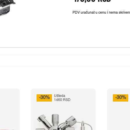
520,00 RSD.
SU
oval
250
PDV uračunat u cenu i nema skriven
mm
5-
21-
299
koli
Ušteda
-30%
-30%
1460 RSD