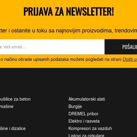
PRIJAVA ZA NEWSLETTER!
tter i ostanite u toku sa najnovijim proizvodima, trendov
POŠALJI
 o načinu obrade upisanih podataka možete pogledati na strani
Opšti u
ušilice za beton
Akumulatorski alati
i mašine
Burgije
DREMEL pribor
Elektro i rasveta
ne i dizalice
Kompresori za vazduh
Listovi za cirkulare