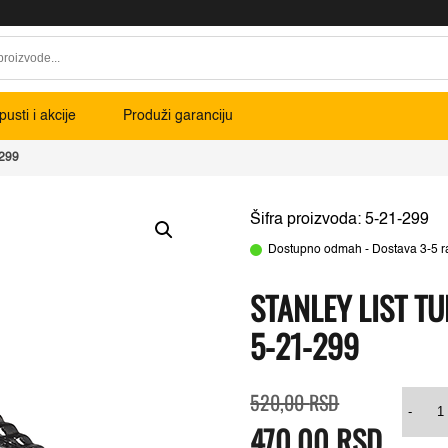
usti i akcije
Produži garanciju
-299
Šifra proizvoda: 5-21-299
Dostupno odmah - Dostava 3-5 r
STANLEY LIST T
5-21-299
Originalna
Trenutna
Sta
520,00
RSD
cena
cena
list
-
470,00
RSD
je
je:
turp
bila:
470,00 RSD.
za