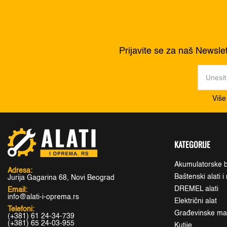
Prijavite se za naš Newsle
Više
KATEGORIJE
Akumulatorske b
Adresa:
Baštenski alati 
Jurija Gagarina 68, Novi Beograd
DREMEL alati
Email:
info@alati-i-oprema.rs
Električni alat
Telefoni:
Građevinske maši
(+381) 61 24-34-739
(+381) 65 24-03-955
Kutije