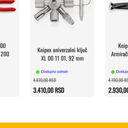
200
Knip
Knipex univerzalni ključ
 200
Armirač
XL 00 11 01, 92 mm
Dostupno odmah
Dostup
Originalna
Trenutna
4.870,00
RSD
4.190,00
R
cena
cena
je
je:
3.410,00
RSD
2.930,0
RSD.
bila:
3.410,00 RSD.
RSD.
4.870,00 RSD.