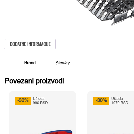
DODATNE INFORMACIJE
Brend
Stanley
Povezani proizvodi
Ušteda
Ušteda
-30%
-30%
990 RSD
1970 RSD