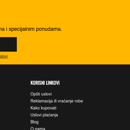
ima i specijalnim ponudama.
slovi
.
KORISNI LINKOVI
Opšti uslovi
Reklamacija ili vraćanje robe
Kako kupovati
Uslovi plaćanja
Blog
O nama