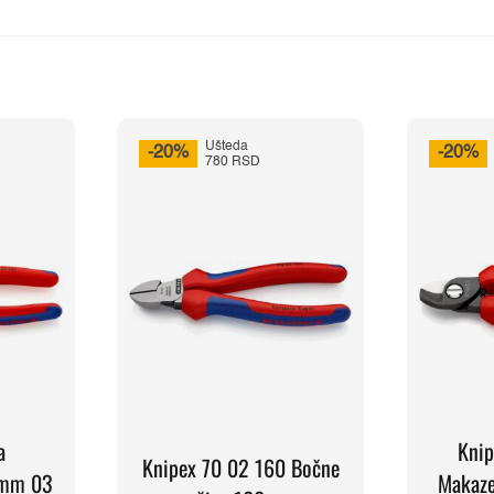
Ušteda
-20%
-20%
780 RSD
a
Knip
Knipex 70 02 160 Bočne
0mm 03
Makaze