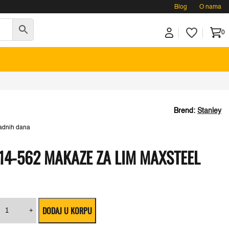
Blog
O nama
0
Brend:
Stanley
adnih dana
14-562 MAKAZE ZA LIM MAXSTEEL
tanley
DODAJ U KORPU
CRM
+
-
D.
4-