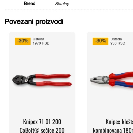
Brend
Stanley
Povezani proizvodi
Ušteda
Ušteda
-30%
-30%
1970 RSD
930 RSD
Knipex 71 01 200
Knipex klešt
CoBolt® sečice 200
kombinovana 18