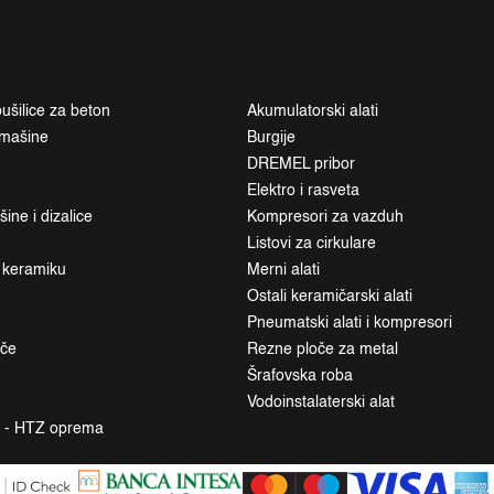
ušilice za beton
Akumulatorski alati
i mašine
Burgije
DREMEL pribor
Elektro i rasveta
ne i dizalice
Kompresori za vazduh
Listovi za cirkulare
a keramiku
Merni alati
Ostali keramičarski alati
Pneumatski alati i kompresori
ače
Rezne ploče za metal
Šrafovska roba
Vodoinstalaterski alat
a - HTZ oprema