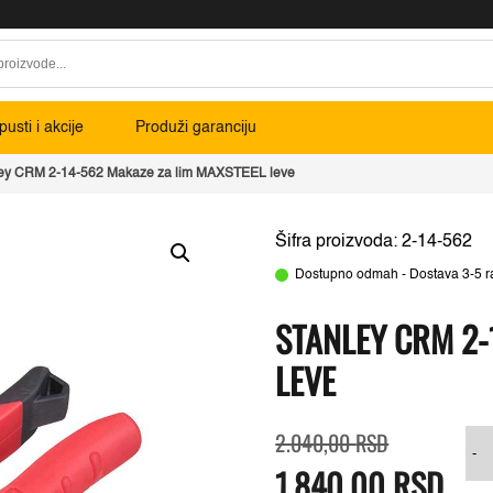
usti i akcije
Produži garanciju
ley CRM 2-14-562 Makaze za lim MAXSTEEL leve
Šifra proizvoda: 2-14-562
Dostupno odmah - Dostava 3-5 r
STANLEY CRM 2-
LEVE
Originalna
Trenutna
S
2.040,00
RSD
cena
cena
-
1.840,00
je
je:
RSD
2
bila:
1.840,00 RS
1