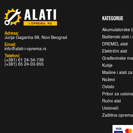
KATEGORIJE
Akumulatorske b
Adresa:
Baštenski alati 
Jurija Gagarina 68, Novi Beograd
DREMEL alati
Email:
info@alati-i-oprema.rs
Električni alat
Telefoni:
Građevinske maši
(+381) 61 24-34-739
(+381) 65 24-03-955
Kutije
Mašine i alati z
Noževi
Ostalo
Pribor za usisiv
Ručni alat
Usisivači
Zaštitna oprem