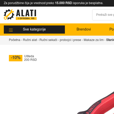
Za porudžbine čija je vrednost preko
15.000 RSD
isporuka je besplatna.
Sve kategorije
Brendovi
Pop
Početna
-
Ručni alat
-
Ručni sekači
-
probojci i prese
-
Makaze za lim
-
Stan
Ušteda
-10%
200 RSD