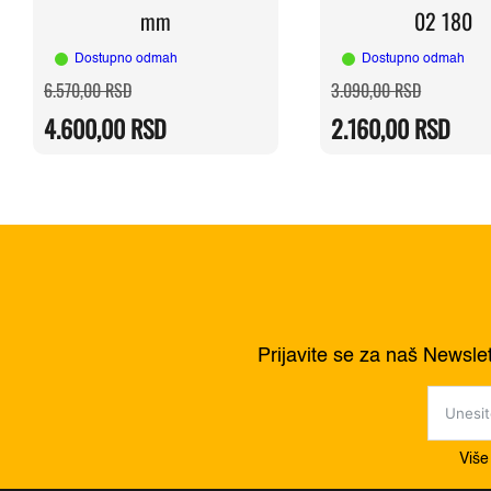
mm
02 180
Dostupno odmah
Dostupno odmah
Originalna
Trenutna
Originaln
Trenutna
6.570,00
RSD
3.090,00
RSD
cena
cena
cena
cena
je
je:
je
je:
4.600,00
RSD
2.160,00
RSD
bila:
4.600,00 RSD.
bila:
2.160,00 
6.570,00 RSD.
3.090,00 
Prijavite se za naš Newsle
Više