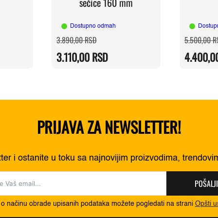
sečice 160 mm
Dostupno odmah
Dostup
a
Originalna
Trenutna
3.890,00
RSD
5.500,00
R
cena
cena
je
je:
3.110,00
RSD
4.400,0
RSD.
bila:
3.110,00 RSD.
RSD.
3.890,00 RSD.
PRIJAVA ZA NEWSLETTER!
tter i ostanite u toku sa najnovijim proizvodima, trendov
POŠALJI
 o načinu obrade upisanih podataka možete pogledati na strani
Opšti u