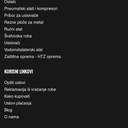
Ostalo
Pneumatski alati i kompresori
Pribor za usisivače
Rezne ploče za metal
Ručni alat
Šrafovska roba
Usisivači
Vodoinstalaterski alat
Zaštitna oprema - HTZ oprema
KORISNI LINKOVI
Opšti uslovi
Reklamacija ili vraćanje robe
Kako kupovati
Uslovi plaćanja
Blog
O nama