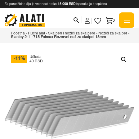
Za porudžbine čija je vrednost preko
15.000 RSD
isporuka je besplatna.
0
Početna
-
Ručni alat
-
Skalperi i nožići za skalpere
-
Nožići za skalper
-
Stanley 2-11-718 Fatmax Rezervni nož za skalpel 18mm
Ušteda
-11%
40 RSD