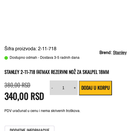
Šifra proizvoda: 2-11-718
Brend:
Stanley
Dostupno odmah - Dostava 3-5 radnih dana
STANLEY 2-11-718 FATMAX REZERVNI NOŽ ZA SKALPEL 18MM
Originalna
Trenutna
Stanley
380,00
RSD
DODAJ U KORPU
cena
cena
2-
-
+
340,00
je
je:
RSD
11-
bila:
340,00 RSD.
718
380,00 RSD.
Fatmax
Rezervni
nož
PDV uračunat u cenu i nema skrivenih troškova.
za
skalpel
18mm
količina
DODATNE INFORMACIJE