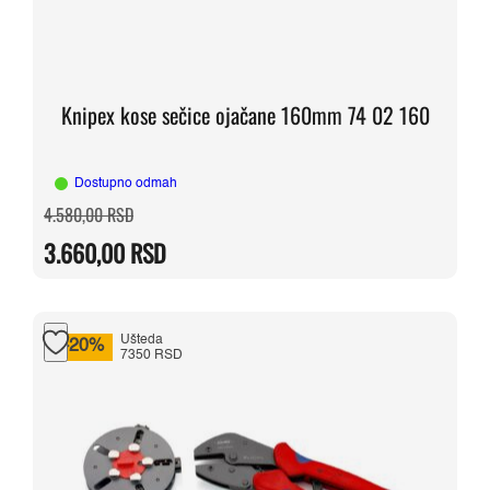
Knipex kose sečice ojačane 160mm 74 02 160
Dostupno odmah
Originalna
Trenutna
4.580,00
RSD
cena
cena
je
je:
3.660,00
RSD
bila:
3.660,00 RSD.
4.580,00 RSD.
Ušteda
-20%
7350 RSD