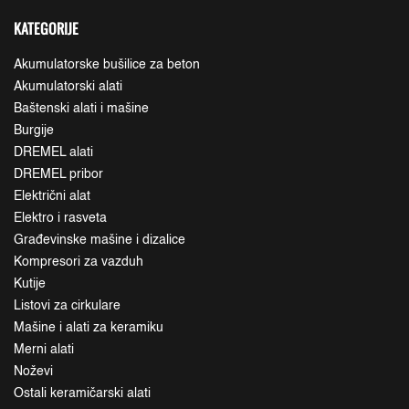
KATEGORIJE
Akumulatorske bušilice za beton
Akumulatorski alati
Baštenski alati i mašine
Burgije
DREMEL alati
DREMEL pribor
Električni alat
Elektro i rasveta
Građevinske mašine i dizalice
Kompresori za vazduh
Kutije
Listovi za cirkulare
Mašine i alati za keramiku
Merni alati
Noževi
Ostali keramičarski alati