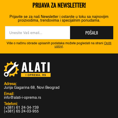
PRIJAVA ZA NEWSLETTER!
Prijavite se za naš Newsletter i ostanite u toku sa najnovijim
proizvodima, trendovima i specijalnim ponudama.
POŠALJI
Više o načinu obrade upisanih podataka možete pogledati na strani
Opšti
uslovi
.
Adresa:
Jurija Gagarina 68, Novi Beograd
Email:
info@alati-i-oprema.rs
Telefoni:
(+381) 61 24-34-739
(+381) 65 24-03-955