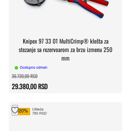
Knipex 97 33 01 MultiCrimp® klešta za
stezanje sa rezervoarom za brzu izmenu 250
mm
Dostupno odmah
Originalna
Trenutna
36.730,00
RSD
cena
cena
je
je:
29.380,00
RSD
bila:
29.380,00 RSD.
36.730,00 RSD.
Ušteda
-20%
780 RSD