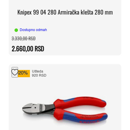
Knipex 99 04 280 Armiračka klešta 280 mm
Dostupno odmah
Originalna
Trenutna
3.330,00
RSD
cena
cena
je
je:
2.660,00
RSD
bila:
2.660,00 RSD.
3.330,00 RSD.
Ušteda
-20%
920 RSD