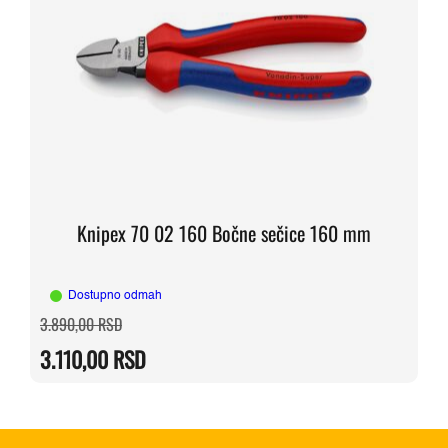
Knipex 70 02 160 Bočne sečice 160 mm
Dostupno odmah
Originalna
Trenutna
3.890,00
RSD
cena
cena
je
je:
3.110,00
RSD
bila:
3.110,00 RSD.
3.890,00 RSD.