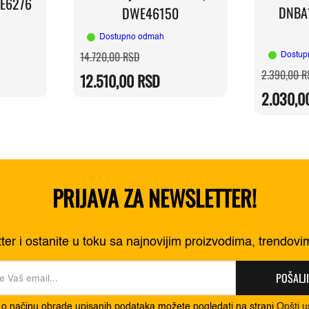
DE6276
DNBA
DWE46150
Dostupno odmah
a
Originalna
Trenutna
14.720,00
RSD
Dostup
cena
cena
2.390,00
R
je
je:
12.510,00
RSD
0 RSD.
bila:
12.510,00 RSD.
0 RSD.
14.720,00 RSD.
2.030,0
PRIJAVA ZA NEWSLETTER!
tter i ostanite u toku sa najnovijim proizvodima, trendov
POŠALJI
 o načinu obrade upisanih podataka možete pogledati na strani
Opšti u