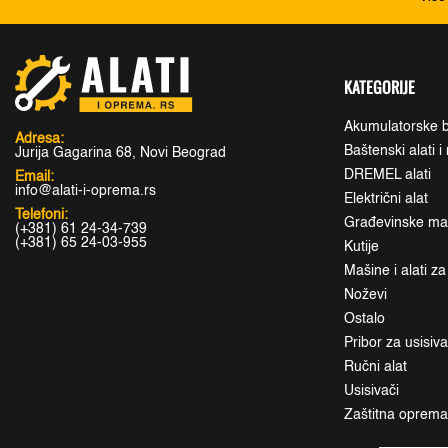
KATEGORIJE
Akumulatorske b
Adresa:
Baštenski alati 
Jurija Gagarina 68, Novi Beograd
DREMEL alati
Email:
info@alati-i-oprema.rs
Električni alat
Telefoni:
Građevinske maši
(+381) 61 24-34-739
(+381) 65 24-03-955
Kutije
Mašine i alati z
Noževi
Ostalo
Pribor za usisiv
Ručni alat
Usisivači
Zaštitna oprem