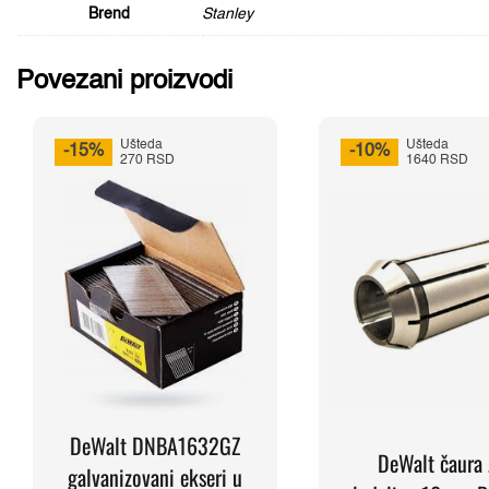
Brend
Stanley
Povezani proizvodi
Ušteda
Ušteda
-15%
-10%
270 RSD
1640 RSD
DeWalt DNBA1632GZ
DeWalt čaura 
galvanizovani ekseri u