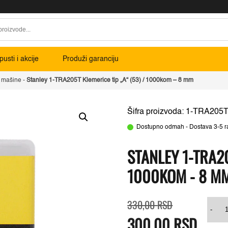
usti i akcije
Produži garanciju
a mašine
-
Stanley 1-TRA205T Klemerice tip „A“ (53) / 1000kom – 8 mm
Šifra proizvoda: 1-TRA205
Dostupno odmah - Dostava 3-5 r
STANLEY 1-TRA20
1000KOM - 8 M
Originalna
Trenutna
Sta
330,00
RSD
cena
cena
1-
-
300,00
je
je:
RSD
TR
bila:
300,00 RSD.
Kle