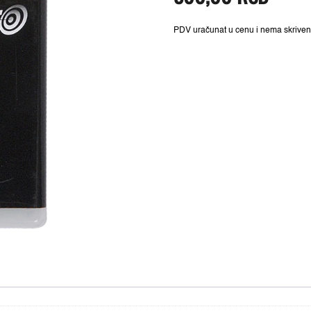
330,00 RSD.
tip
"A"
(53
PDV uračunat u cenu i nema skriven
/
10
-
8
m
kol