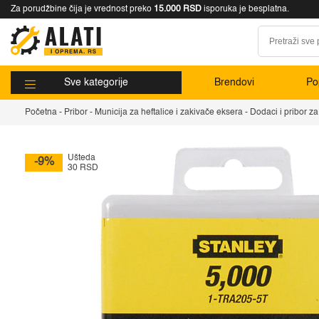
Za porudžbine čija je vrednost preko
15.000 RSD
isporuka je besplatna.
Sve kategorije
Brendovi
Pop
Početna
-
Pribor
-
Municija za heftalice i zakivače eksera
-
Dodaci i pribor z
Ušteda
-9%
30 RSD