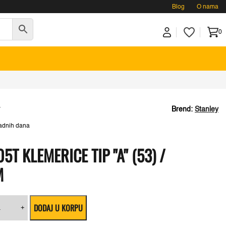
Blog
O nama
0
Brend:
Stanley
T
adnih dana
5T KLEMERICE TIP "A" (53) /
M
nley
DODAJ U KORPU
+
A205T
merice