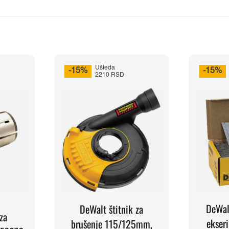
Ušteda
-15%
-15%
2210 RSD
DeWal
DeWalt štitnik za
za
ekser
brušenje 115/125mm,