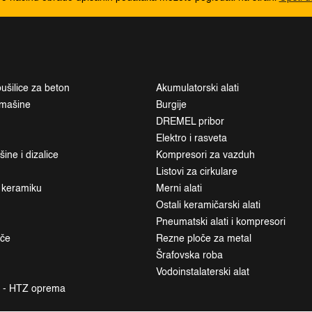
ušilice za beton
Akumulatorski alati
i mašine
Burgije
DREMEL pribor
Elektro i rasveta
ne i dizalice
Kompresori za vazduh
Listovi za cirkulare
a keramiku
Merni alati
Ostali keramičarski alati
Pneumatski alati i kompresori
ače
Rezne ploče za metal
Šrafovska roba
Vodoinstalaterski alat
a - HTZ oprema