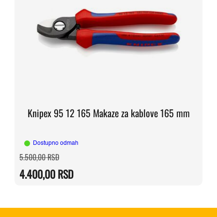
Knipex 95 12 165 Makaze za kablove 165 mm
Dostupno odmah
Originalna
Trenutna
5.500,00
RSD
cena
cena
je
je:
4.400,00
RSD
bila:
4.400,00 RSD.
5.500,00 RSD.