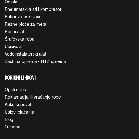
Ostalo
Pneumatski alati i kompresori
Pribor za usisivače
Rezne ploče za metal
Ručni alat
Šrafovska roba
Usisivači
Vodoinstalaterski alat
Zaštitna oprema - HTZ oprema
KORISNI LINKOVI
Opšti uslovi
Reklamacija ili vraćanje robe
Kako kupovati
Uslovi plaćanja
Blog
O nama