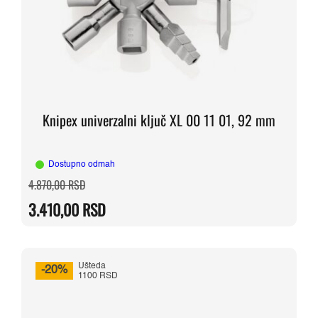
Knipex univerzalni ključ XL 00 11 01, 92 mm
Dostupno odmah
Originalna
Trenutna
4.870,00
RSD
cena
cena
je
je:
3.410,00
RSD
bila:
3.410,00 RSD.
4.870,00 RSD.
Ušteda
-20%
1100 RSD