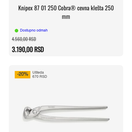
Knipex 87 01 250 Cobra® cevna klešta 250
mm
Dostupno odmah
Originalna
Trenutna
4.560,00
RSD
cena
cena
je
je:
3.190,00
RSD
bila:
3.190,00 RSD.
4.560,00 RSD.
Ušteda
-20%
670 RSD