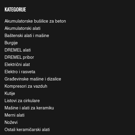
KATEGORIJE
Akumulatorske bušilice za beton
Akumulatorski alati
Baštenski alati i mašine
Burgije
DREMEL alati
DREMEL pribor
Električni alat
Elektro i rasveta
Građevinske mašine i dizalice
Kompresori za vazduh
Kutije
Listovi za cirkulare
Mašine i alati za keramiku
Merni alati
Noževi
Ostali keramičarski alati