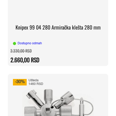
Knipex 99 04 280 Armiračka klešta 280 mm
Dostupno odmah
Originalna
Trenutna
3.330,00
RSD
cena
cena
je
je:
2.660,00
RSD
bila:
2.660,00 RSD.
3.330,00 RSD.
Ušteda
-30%
1460 RSD