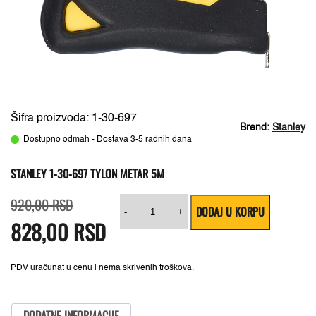
Šifra proizvoda: 1-30-697
Brend:
Stanley
Dostupno odmah - Dostava 3-5 radnih dana
STANLEY 1-30-697 TYLON METAR 5M
Originalna
Trenutna
Stanley
920,00
RSD
DODAJ U KORPU
cena
cena
1-
-
+
828,00
je
je:
RSD
30-
bila:
828,00 RSD.
697
920,00 RSD.
Tylon
Metar
5m
PDV uračunat u cenu i nema skrivenih troškova.
količina
DODATNE INFORMACIJE