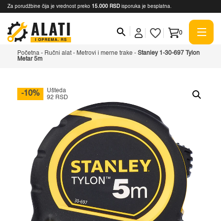
Za porudžbine čija je vrednost preko
15.000 RSD
isporuka je besplatna.
0
Početna
-
Ručni alat
-
Metrovi i merne trake
-
Stanley 1-30-697 Tylon
Metar 5m
Ušteda
-10%
92 RSD