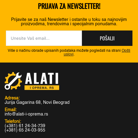
PRIJAVA ZA NEWSLETTER!
Prijavite se za naš Newsletter i ostanite u toku sa najnovijim
proizvodima, trendovima i specijalnim ponudama.
POŠALJI
Više o načinu obrade upisanih podataka možete pogledati na strani
Opšti
uslovi
.
Adresa:
Jurija Gagarina 68, Novi Beograd
Email:
info@alati-i-oprema.rs
Telefoni:
(+381) 61 24-34-739
(+381) 65 24-03-955