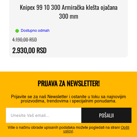
Knipex 99 10 300 Armiračka klešta ojačana
300 mm
Dostupno odmah
Originalna
Trenutna
4.190,00
RSD
cena
cena
je
je:
2.930,00
RSD
bila:
2.930,00 RSD.
4.190,00 RSD.
PRIJAVA ZA NEWSLETTER!
Prijavite se za naš Newsletter i ostanite u toku sa najnovijim
proizvodima, trendovima i specijalnim ponudama.
POŠALJI
Više o načinu obrade upisanih podataka možete pogledati na strani
Opšti
uslovi
.