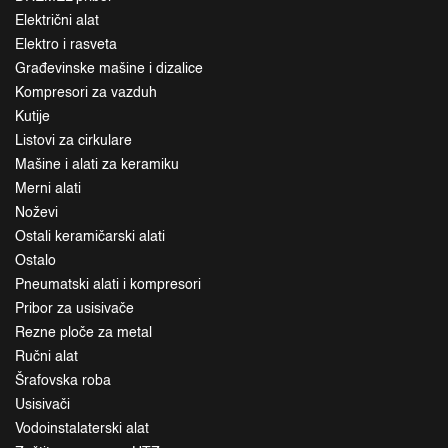
Električni alat
Elektro i rasveta
Građevinske mašine i dizalice
Kompresori za vazduh
Kutije
Listovi za cirkulare
Mašine i alati za keramiku
Merni alati
Noževi
Ostali keramičarski alati
Ostalo
Pneumatski alati i kompresori
Pribor za usisivače
Rezne ploče za metal
Ručni alat
Šrafovska roba
Usisivači
Vodoinstalaterski alat