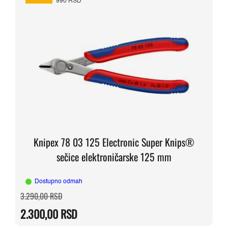
990 RSD
Knipex 78 03 125 Electronic Super Knips®
sečice elektroničarske 125 mm
Dostupno odmah
Originalna
Trenutna
3.290,00
RSD
cena
cena
je
je:
2.300,00
RSD
bila:
2.300,00 RSD.
3.290,00 RSD.