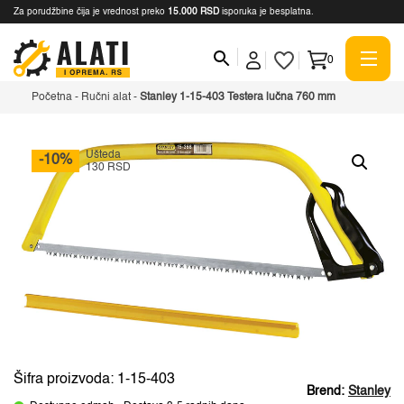
Za porudžbine čija je vrednost preko
15.000 RSD
isporuka je besplatna.
0
Početna
-
Ručni alat
-
Stanley 1-15-403 Testera lučna 760 mm
Ušteda
-10%
130 RSD
Šifra proizvoda: 1-15-403
Brend:
Stanley