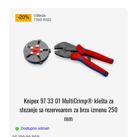
Ušteda
-20%
7350 RSD
Knipex 97 33 01 MultiCrimp® klešta za
stezanje sa rezervoarom za brzu izmenu 250
mm
Dostupno odmah
Originalna
Trenutna