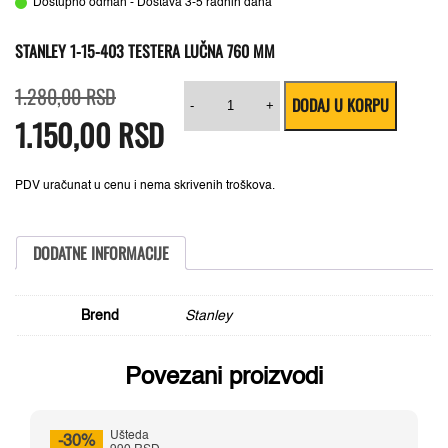
Dostupno odmah - Dostava 3-5 radnih dana
STANLEY 1-15-403 TESTERA LUČNA 760 MM
Originalna
Trenutna
Stanley
1.280,00
RSD
DODAJ U KORPU
cena
cena
1-
-
+
1.150,00
je
je:
RSD
15-
bila:
1.150,00 RSD.
403
1.280,00 RSD.
Testera
lučna
760
PDV uračunat u cenu i nema skrivenih troškova.
mm
količina
DODATNE INFORMACIJE
Brend
Stanley
Povezani proizvodi
Ušteda
-30%