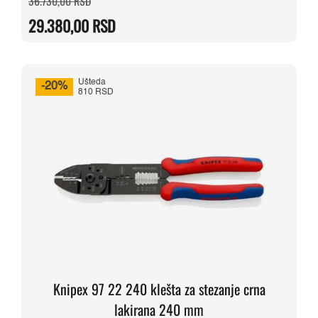
36.730,00
RSD
cena
cena
je
je:
29.380,00
RSD
bila:
29.380,00 RSD.
36.730,00 RSD.
Ušteda
-20%
810 RSD
Knipex 97 22 240 klešta za stezanje crna
lakirana 240 mm