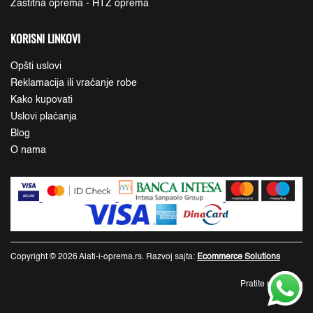
Zaštitna oprema - HTZ oprema
KORISNI LINKOVI
Opšti uslovi
Reklamacija ili vraćanje robe
Kako kupovati
Uslovi plaćanja
Blog
O nama
Copyright © 2026 Alati-i-oprema.rs. Razvoj sajta:
Ecommerce Solutions
Pratite nas: