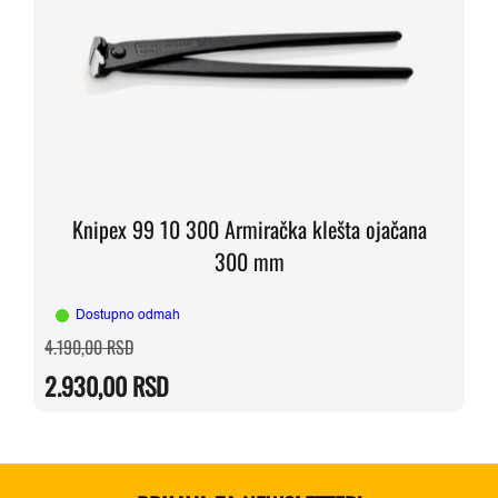
Knipex 99 10 300 Armiračka klešta ojačana
300 mm
Dostupno odmah
Originalna
Trenutna
4.190,00
RSD
cena
cena
je
je:
2.930,00
RSD
bila:
2.930,00 RSD.
4.190,00 RSD.