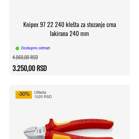
Knipex 97 22 240 klešta za stezanje crna
lakirana 240 mm
Dostupno odmah
Originalna
Trenutna
4.060,00
RSD
cena
cena
je
je:
3.250,00
RSD
bila:
3.250,00 RSD.
4.060,00 RSD.
Ušteda
-30%
1520 RSD