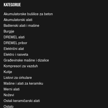
KATEGORIJE
Akumulatorske bušilice za beton
Akumulatorski alati
Baštenski alati i mašine
Burgije
DREMEL alati
DREMEL pribor
Električni alat
Elektro i rasveta
Građevinske mašine i dizalice
Kompresori za vazduh
Kutije
Listovi za cirkulare
Mašine i alati za keramiku
Merni alati
Noževi
Ostali keramičarski alati
Ostalo