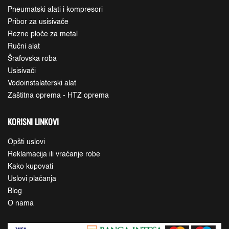
Pneumatski alati i kompresori
Pribor za usisivače
Rezne ploče za metal
Ručni alat
Šrafovska roba
Usisivači
Vodoinstalaterski alat
Zaštitna oprema - HTZ oprema
KORISNI LINKOVI
Opšti uslovi
Reklamacija ili vraćanje robe
Kako kupovati
Uslovi plaćanja
Blog
O nama