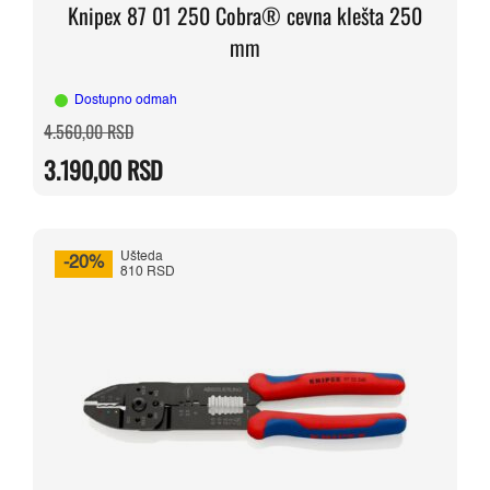
Knipex 87 01 250 Cobra® cevna klešta 250
mm
Dostupno odmah
Originalna
Trenutna
4.560,00
RSD
cena
cena
je
je:
3.190,00
RSD
bila:
3.190,00 RSD.
4.560,00 RSD.
Ušteda
-20%
810 RSD