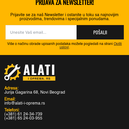
PRIJAVA ZA NEWSLETTER!
Prijavite se za naš Newsletter i ostanite u toku sa najnovijim
proizvodima, trendovima i specijalnim ponudama.
POŠALJI
Više o načinu obrade upisanih podataka možete pogledati na strani
Opšti
uslovi
.
Adresa:
Jurija Gagarina 68, Novi Beograd
Email:
info@alati-i-oprema.rs
Telefoni:
(+381) 61 24-34-739
(+381) 65 24-03-955