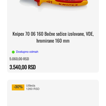
Knipex 70 06 160 Bočne sečice izolovane, VDE,
hromirane 160 mm
Dostupno odmah
Originalna
Trenutna
5.060,00
RSD
cena
cena
je
je:
3.540,00
RSD
bila:
3.540,00 RSD.
5.060,00 RSD.
Ušteda
-30%
1260 RSD