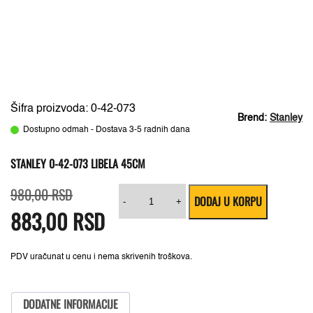
Šifra proizvoda: 0-42-073
Brend:
Stanley
Dostupno odmah - Dostava 3-5 radnih dana
STANLEY 0-42-073 LIBELA 45CM
Originalna
Trenutna
Stanley
980,00
RSD
DODAJ U KORPU
cena
cena
0-
-
+
883,00
je
je:
RSD
42-
bila:
883,00 RSD.
073
980,00 RSD.
Libela
45cm
količina
PDV uračunat u cenu i nema skrivenih troškova.
DODATNE INFORMACIJE