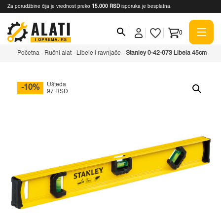
Za porudžbine čija je vrednost preko
15.000 RSD
isporuka je besplatna.
0
Početna
-
Ručni alat
-
Libele i ravnjače
-
Stanley 0-42-073 Libela 45cm
Ušteda
-10%
97 RSD