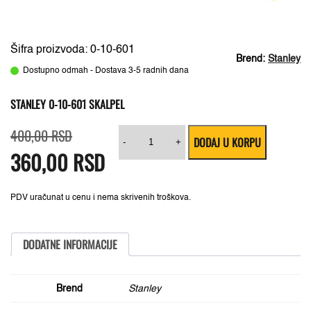
Šifra proizvoda: 0-10-601
Brend:
Stanley
Dostupno odmah - Dostava 3-5 radnih dana
STANLEY 0-10-601 SKALPEL
Originalna
Trenutna
Stanley
400,00
RSD
DODAJ U KORPU
cena
cena
0-
-
+
360,00
je
je:
RSD
10-
bila:
360,00 RSD.
601
400,00 RSD.
Skalpel
količina
PDV uračunat u cenu i nema skrivenih troškova.
DODATNE INFORMACIJE
Brend
Stanley