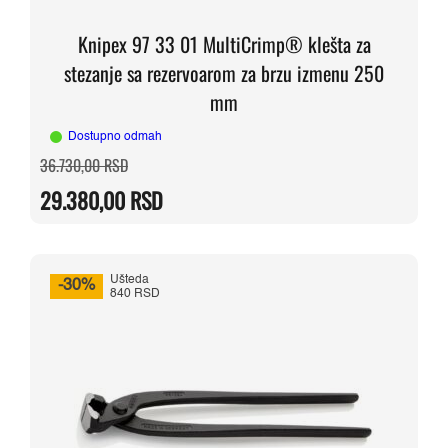
Knipex 97 33 01 MultiCrimp® klešta za
stezanje sa rezervoarom za brzu izmenu 250
mm
Dostupno odmah
Originalna
Trenutna
36.730,00
RSD
cena
cena
je
je:
29.380,00
RSD
bila:
29.380,00 RSD.
36.730,00 RSD.
Ušteda
-30%
840 RSD