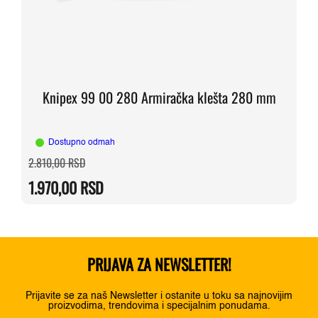
Knipex 99 00 280 Armiračka klešta 280 mm
Dostupno odmah
Originalna
Trenutna
2.810,00
RSD
cena
cena
je
je:
1.970,00
RSD
bila:
1.970,00 RSD.
2.810,00 RSD.
PRIJAVA ZA NEWSLETTER!
Prijavite se za naš Newsletter i ostanite u toku sa najnovijim
proizvodima, trendovima i specijalnim ponudama.