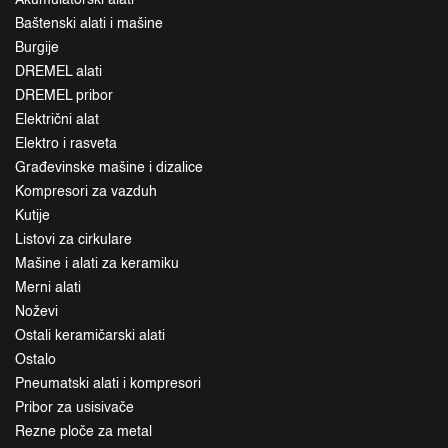
Baštenski alati i mašine
Burgije
DREMEL alati
DREMEL pribor
Električni alat
Elektro i rasveta
Građevinske mašine i dizalice
Kompresori za vazduh
Kutije
Listovi za cirkulare
Mašine i alati za keramiku
Merni alati
Noževi
Ostali keramičarski alati
Ostalo
Pneumatski alati i kompresori
Pribor za usisivače
Rezne ploče za metal