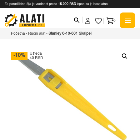
Za porudžbine čija je vrednost preko
15.000 RSD
isporuka je besplatna.
0
Početna
-
Ručni alat
-
Stanley 0-10-601 Skalpel
Ušteda
-10%
40 RSD