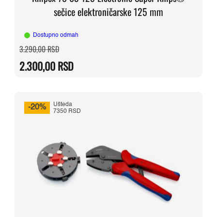
sečice elektroničarske 125 mm
Dostupno odmah
Originalna
Trenutna
3.290,00
RSD
cena
cena
je
je:
2.300,00
RSD
bila:
2.300,00 RSD.
3.290,00 RSD.
Ušteda
-20%
7350 RSD