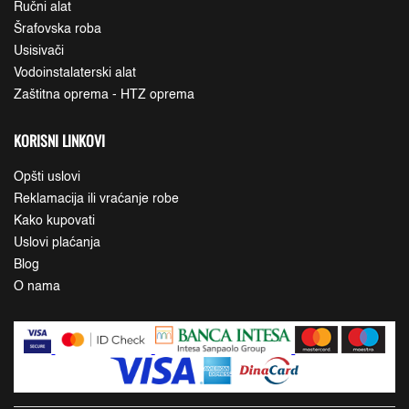
Ručni alat
Šrafovska roba
Usisivači
Vodoinstalaterski alat
Zaštitna oprema - HTZ oprema
KORISNI LINKOVI
Opšti uslovi
Reklamacija ili vraćanje robe
Kako kupovati
Uslovi plaćanja
Blog
O nama