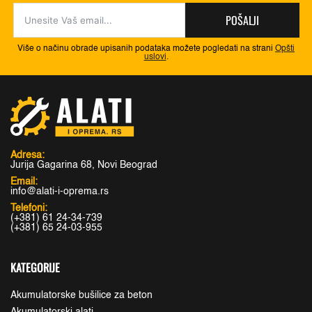
POŠALJI
Više o načinu obrade upisanih podataka možete pogledati na strani
Opšti
uslovi
.
Adresa:
Jurija Gagarina 68, Novi Beograd
Email:
info@alati-i-oprema.rs
Telefoni:
(+381) 61 24-34-739
(+381) 65 24-03-955
KATEGORIJE
Akumulatorske bušilice za beton
Akumulatorski alati