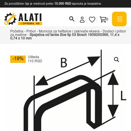
Za porudžbine čija je vrednost preko
15.000 RSD
isporuka je besplatna.
0
Početna
-
Pribor
-
Municija za heftalice i zakivače eksera
-
Dodaci i pribor
za mašine
-
Spajalica od tanke žice tip 53 Bosch 1609200366, 11,4 x
0,74 x 10 mm
Ušteda
-19%
110 RSD