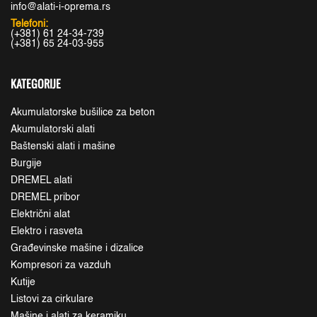
info@alati-i-oprema.rs
Telefoni:
(+381) 61 24-34-739
(+381) 65 24-03-955
KATEGORIJE
Akumulatorske bušilice za beton
Akumulatorski alati
Baštenski alati i mašine
Burgije
DREMEL alati
DREMEL pribor
Električni alat
Elektro i rasveta
Građevinske mašine i dizalice
Kompresori za vazduh
Kutije
Listovi za cirkulare
Mašine i alati za keramiku