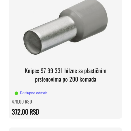
Knipex 97 99 331 hilzne sa plastičnim
prstenovima po 200 komada
Dostupno odmah
Originalna
Trenutna
470,00
RSD
cena
cena
je
je:
372,00
RSD
bila:
372,00 RSD.
470,00 RSD.