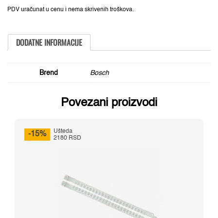
53
Bosch
PDV uračunat u cenu i nema skrivenih troškova.
1609200366,
11,4
x
0,74
DODATNE INFORMACIJE
x
10
mm
količina
Brend
Bosch
Povezani proizvodi
Ušteda
-15%
2180 RSD