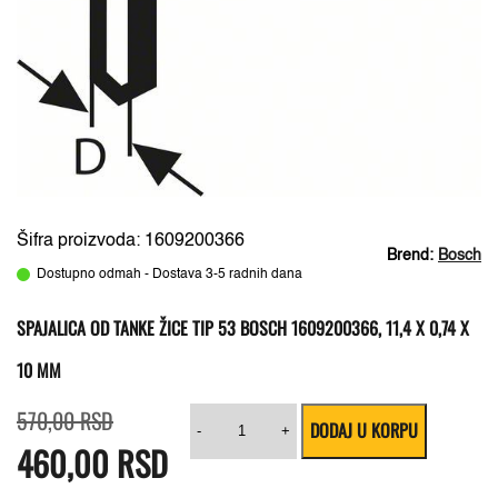
Šifra proizvoda: 1609200366
Brend:
Bosch
Dostupno odmah - Dostava 3-5 radnih dana
SPAJALICA OD TANKE ŽICE TIP 53 BOSCH 1609200366, 11,4 X 0,74 X
10 MM
Originalna
Trenutna
Spajalica
570,00
RSD
DODAJ U KORPU
cena
cena
od
-
+
460,00
je
je:
RSD
tanke
bila:
460,00 RSD.
žice
570,00 RSD.
tip