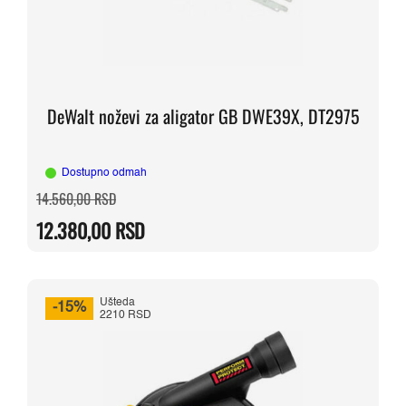
DeWalt noževi za aligator GB DWE39X, DT2975
Dostupno odmah
Originalna
Trenutna
14.560,00
RSD
cena
cena
je
je:
12.380,00
RSD
bila:
12.380,00 RSD.
14.560,00 RSD.
Ušteda
-15%
2210 RSD