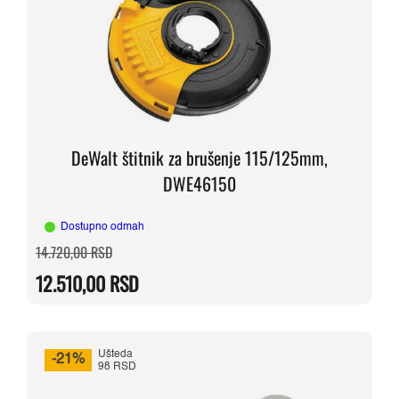
DeWalt štitnik za brušenje 115/125mm,
DWE46150
Dostupno odmah
Originalna
Trenutna
14.720,00
RSD
cena
cena
je
je:
12.510,00
RSD
bila:
12.510,00 RSD.
14.720,00 RSD.
Ušteda
-21%
98 RSD