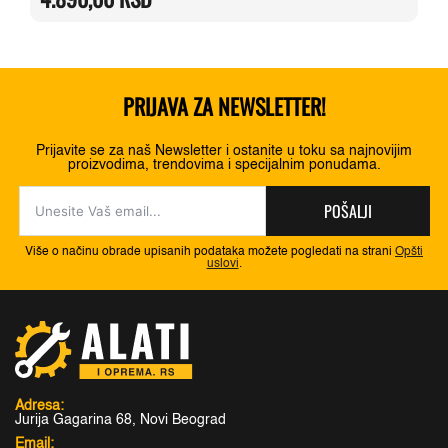
5.750,00 RSD.
PRIJAVA ZA NEWSLETTER!
Prijavite se za naš Newsletter i ostanite u toku sa najnovijim
proizvodima, trendovima i specijalnim ponudama.
POŠALJI
Više o načinu obrade upisanih podataka možete pogledati na strani
Opšti
uslovi
.
Adresa:
Jurija Gagarina 68, Novi Beograd
Email: