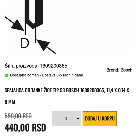
Šifra proizvoda: 1609200365
Brend:
Bosch
Dostupno odmah - Dostava 3-5 radnih dana
SPAJALICA OD TANKE ŽICE TIP 53 BOSCH 1609200365, 11,4 X 0,74 X
8 MM
Originalna
Trenutna
Spajalica
550,00
RSD
DODAJ U KORPU
cena
cena
od
-
+
440,00
je
je:
RSD
tanke
bila:
440,00 RSD.
žice
550,00 RSD.
tip