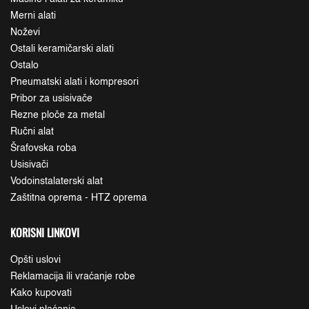
Merni alati
Noževi
Ostali keramičarski alati
Ostalo
Pneumatski alati i kompresori
Pribor za usisivače
Rezne ploče za metal
Ručni alat
Šrafovska roba
Usisivači
Vodoinstalaterski alat
Zaštitna oprema - HTZ oprema
KORISNI LINKOVI
Opšti uslovi
Reklamacija ili vraćanje robe
Kako kupovati