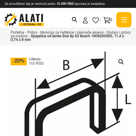
Za porudžbine čija je vrednost preko
15.000 RSD
isporuka je besplatna.
0
Početna
-
Pribor
-
Municija za heftalice i zakivače eksera
-
Dodaci i pribor
za mašine
-
Spajalica od tanke žice tip 53 Bosch 1609200365, 11,4 x
0,74 x 8 mm
Ušteda
-20%
110 RSD