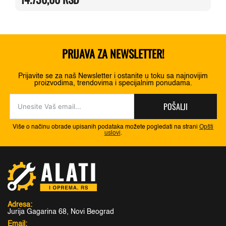
16.370,00 RSD.
PRIJAVA ZA NEWSLETTER!
Prijavite se za naš Newsletter i ostanite u toku sa najnovijim
proizvodima, trendovima i specijalnim ponudama.
POŠALJI
Više o načinu obrade upisanih podataka možete pogledati na strani
Opšti
uslovi
.
Adresa:
Jurija Gagarina 68, Novi Beograd
Email: