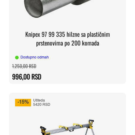
Knipex 97 99 335 hilzne sa plastičnim
prstenovima po 200 komada
Dostupno odmah
Originalna
Trenutna
1.250,00
RSD
cena
cena
je
je:
996,00
RSD
bila:
996,00 RSD.
1.250,00 RSD.
Ušteda
-15%
5420 RSD