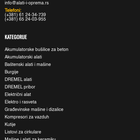
info@alati-i-oprema.rs
Telefoni:
(+381) 61 24-34-739
(+381) 65 24-03-955
KATEGORIJE
Akumulatorske bušilice za beton
Akumulatorski alati
Baštenski alati i mašine
Burgije
DREMEL alati
DREMEL pribor
Električni alat
Elektro i rasveta
Građevinske mašine i dizalice
Kompresori za vazduh
Kutije
Listovi za cirkulare
Mašine i alati za keramiku