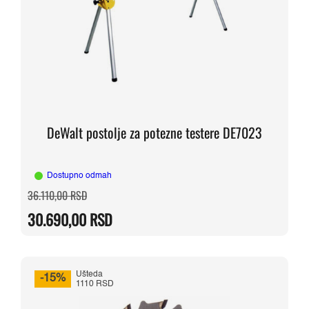
DeWalt postolje za potezne testere DE7023
Dostupno odmah
Originalna
Trenutna
36.110,00
RSD
cena
cena
je
je:
30.690,00
RSD
bila:
30.690,00 RSD.
36.110,00 RSD.
Ušteda
-15%
1110 RSD