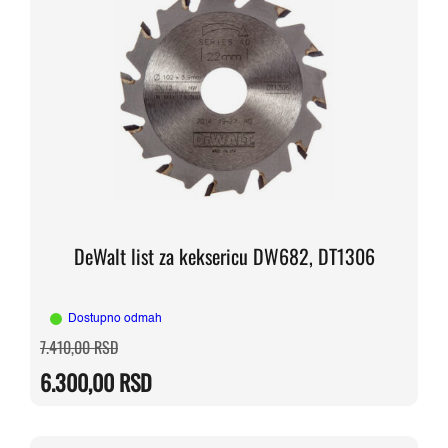
DeWalt list za keksericu DW682, DT1306
Dostupno odmah
Originalna
Trenutna
7.410,00
RSD
cena
cena
je
je:
6.300,00
RSD
bila:
6.300,00 RSD.
7.410,00 RSD.