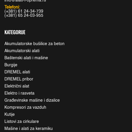
info@alati-i-oprema.rs
Telefoni:
(+381) 61 24-34-739
(+381) 65 24-03-955
KATEGORIJE
Akumulatorske bušilice za beton
Akumulatorski alati
Baštenski alati i mašine
Burgije
DREMEL alati
DREMEL pribor
Električni alat
Elektro i rasveta
Građevinske mašine i dizalice
Kompresori za vazduh
Kutije
Listovi za cirkulare
Mašine i alati za keramiku