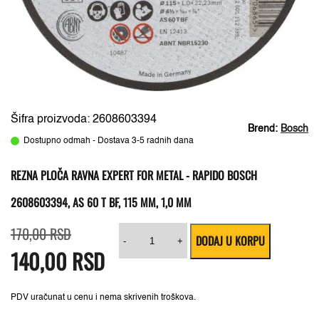
Šifra proizvoda: 2608603394
Brend:
Bosch
Dostupno odmah - Dostava 3-5 radnih dana
REZNA PLOČA RAVNA EXPERT FOR METAL - RAPIDO BOSCH
2608603394, AS 60 T BF, 115 MM, 1,0 MM
Originalna
Trenutna
Rezna
170,00
RSD
DODAJ U KORPU
cena
cena
ploča
-
+
140,00
je
je:
RSD
ravna
bila:
140,00 RSD.
Expert
170,00 RSD.
for
Metal
-
PDV uračunat u cenu i nema skrivenih troškova.
Rapido