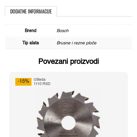
Bosch
2608603394,
AS
DODATNE INFORMACIJE
60
T
BF,
115
Brend
Bosch
mm,
1,0
Tip alata
Brusne i rezne ploče
mm
količina
Povezani proizvodi
Ušteda
-15%
1110 RSD