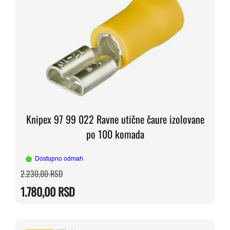
Knipex 97 99 022 Ravne utične čaure izolovane
po 100 komada
Dostupno odmah
Originalna
Trenutna
2.230,00
RSD
cena
cena
je
je:
1.780,00
RSD
bila:
1.780,00 RSD.
2.230,00 RSD.