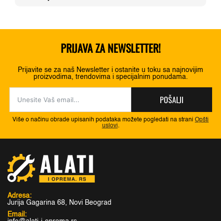
15.280,00 RSD.
PRIJAVA ZA NEWSLETTER!
Prijavite se za naš Newsletter i ostanite u toku sa najnovijim
proizvodima, trendovima i specijalnim ponudama.
POŠALJI
Više o načinu obrade upisanih podataka možete pogledati na strani
Opšti
uslovi
.
Adresa:
Jurija Gagarina 68, Novi Beograd
Email: