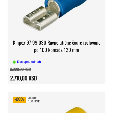
Knipex 97 99 030 Ravne utične čaure izolovane
po 100 komada 120 mm
Dostupno odmah
Originalna
Trenutna
3.390,00
RSD
cena
cena
je
je:
2.710,00
RSD
bila:
2.710,00 RSD.
3.390,00 RSD.
Ušteda
-20%
450 RSD