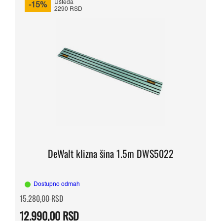
Ušteda
-15%
2290 RSD
DeWalt klizna šina 1.5m DWS5022
Dostupno odmah
Originalna
Trenutna
15.280,00
RSD
cena
cena
je
je:
12.990,00
RSD
bila:
12.990,00 RSD.