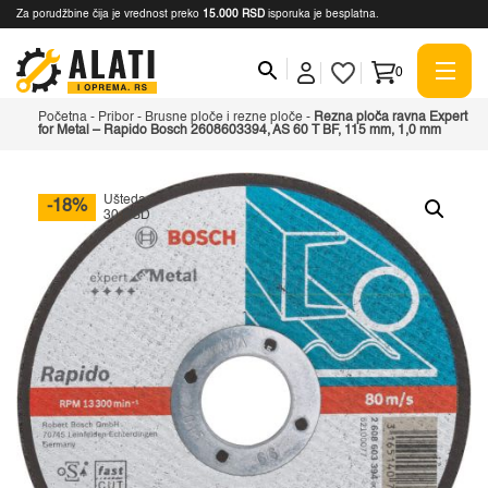
Za porudžbine čija je vrednost preko
15.000 RSD
isporuka je besplatna.
0
Početna
-
Pribor
-
Brusne ploče i rezne ploče
-
Rezna ploča ravna Expert
for Metal – Rapido Bosch 2608603394, AS 60 T BF, 115 mm, 1,0 mm
Ušteda
-18%
30 RSD