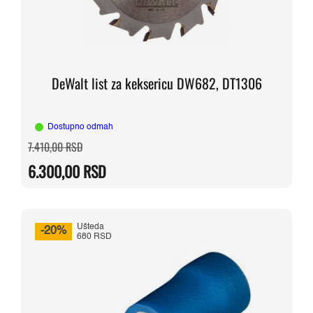
DeWalt list za keksericu DW682, DT1306
Dostupno odmah
Originalna
Trenutna
7.410,00
RSD
cena
cena
je
je:
6.300,00
RSD
bila:
6.300,00 RSD.
7.410,00 RSD.
Ušteda
-20%
680 RSD