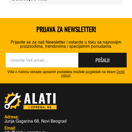
31.530,00 RSD.
PRIJAVA ZA NEWSLETTER!
Prijavite se za naš Newsletter i ostanite u toku sa najnovijim
proizvodima, trendovima i specijalnim ponudama.
POŠALJI
Više o načinu obrade upisanih podataka možete pogledati na strani
Opšti
uslovi
.
Adresa:
Jurija Gagarina 68, Novi Beograd
Email: