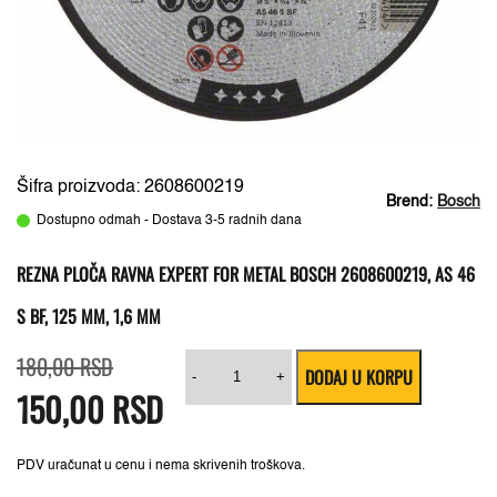
Šifra proizvoda: 2608600219
Brend:
Bosch
Dostupno odmah - Dostava 3-5 radnih dana
REZNA PLOČA RAVNA EXPERT FOR METAL BOSCH 2608600219, AS 46
S BF, 125 MM, 1,6 MM
Originalna
Trenutna
Rezna
180,00
RSD
DODAJ U KORPU
cena
cena
ploča
-
+
150,00
je
RSD
je:
ravna
bila:
150,00 RSD.
Expert
180,00 RSD.
for
Metal
Bosch
PDV uračunat u cenu i nema skrivenih troškova.
2608600219,