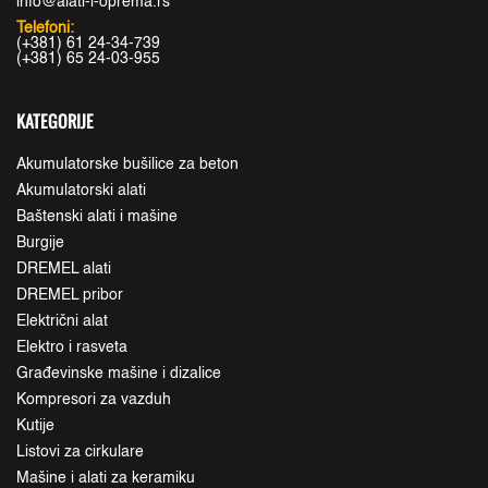
info@alati-i-oprema.rs
Telefoni:
(+381) 61 24-34-739
(+381) 65 24-03-955
KATEGORIJE
Akumulatorske bušilice za beton
Akumulatorski alati
Baštenski alati i mašine
Burgije
DREMEL alati
DREMEL pribor
Električni alat
Elektro i rasveta
Građevinske mašine i dizalice
Kompresori za vazduh
Kutije
Listovi za cirkulare
Mašine i alati za keramiku