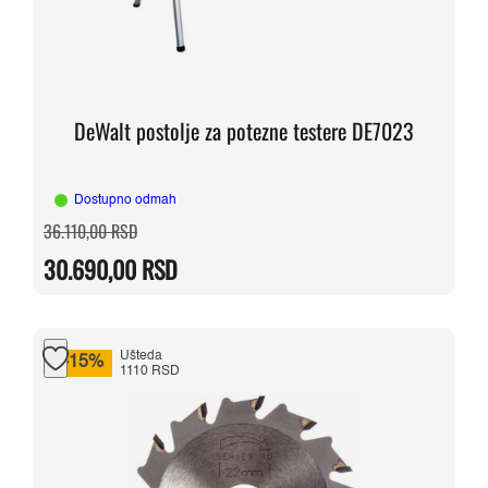
DeWalt postolje za potezne testere DE7023
Dostupno odmah
Originalna
Trenutna
36.110,00
RSD
cena
cena
je
je:
30.690,00
RSD
bila:
30.690,00 RSD.
36.110,00 RSD.
Ušteda
-15%
1110 RSD