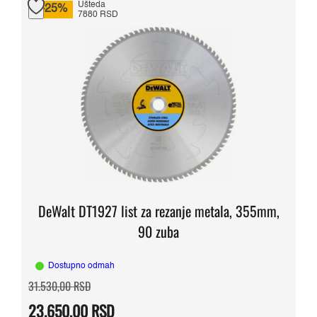
Ušteda
-25%
7880 RSD
DeWalt DT1927 list za rezanje metala, 355mm,
90 zuba
Dostupno odmah
Originalna
Trenutna
31.530,00
RSD
cena
cena
je
je:
23.650,00
RSD
bila:
23.650,00 RSD.