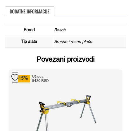
AS
46
S
DODATNE INFORMACIJE
BF,
125
mm,
1,6
Brend
Bosch
mm
količina
Tip alata
Brusne i rezne ploče
Povezani proizvodi
Ušteda
-15%
5420 RSD