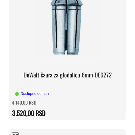
DeWalt čaura za glodalicu 6mm DE6272
Dostupno odmah
Originalna
Trenutna
4.140,00
RSD
cena
cena
je
je:
3.520,00
RSD
bila:
3.520,00 RSD.
4.140,00 RSD.