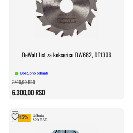
DeWalt list za keksericu DW682, DT1306
Dostupno odmah
Originalna
Trenutna
7.410,00
RSD
cena
cena
je
je:
6.300,00
RSD
bila:
6.300,00 RSD.
7.410,00 RSD.
Ušteda
-15%
620 RSD