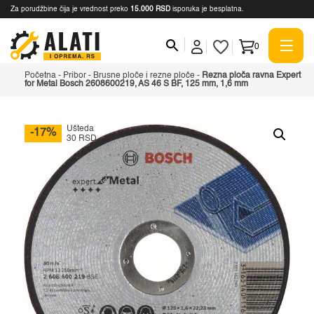
Za porudžbine čija je vrednost preko
15.000 RSD
isporuka je besplatna.
0
Početna
-
Pribor
-
Brusne ploče i rezne ploče
-
Rezna ploča ravna Expert
for Metal Bosch 2608600219, AS 46 S BF, 125 mm, 1,6 mm
Ušteda
-17%
30 RSD