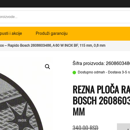
usti i akcije
Produži garanciju
Inox – Rapido Bosch 2608603486, A 60 W INOX BF, 115 mm, 0,8 mm
Šifra proizvoda: 260860348
Dostupno odmah - Dostava 3-5 r
REZNA PLOČA RA
BOSCH 26086034
MM
Originalna
Trenutna
Rez
340,00
RSD
cena
cena
plo