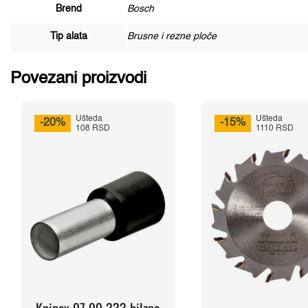
Brend
Bosch
Tip alata
Brusne i rezne ploče
Povezani proizvodi
Ušteda
Ušteda
-20%
-15%
108 RSD
1110 RSD
Knipex 97 99 333 hilzne