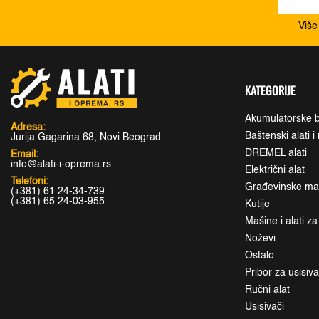
Više
KATEGORIJE
Akumulatorske b
Adresa:
Baštenski alati 
Jurija Gagarina 68, Novi Beograd
DREMEL alati
Email:
info@alati-i-oprema.rs
Električni alat
Telefoni:
Građevinske maši
(+381) 61 24-34-739
(+381) 65 24-03-955
Kutije
Mašine i alati z
Noževi
Ostalo
Pribor za usisiv
Ručni alat
Usisivači