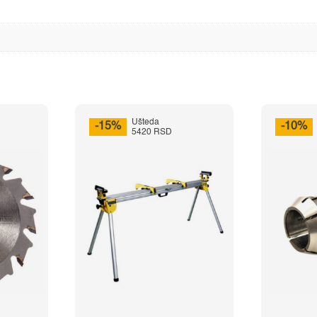
Ušteda
-15%
-10%
5420 RSD