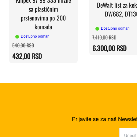
DeWalt list za kek
sa plastičnim
DW682, DT13
prstenovima po 200
komada
Dostupno odmah
Originalna
Trenutna
7.410,00
RSD
Dostupno odmah
cena
cena
Originalna
Trenutna
540,00
RSD
je
je:
6.300,00
RSD
cena
cena
bila:
6.300,00 
je
je:
7.410,00 
432,00
RSD
bila:
432,00 RSD.
540,00 RSD.
Prijavite se za naš Newsle