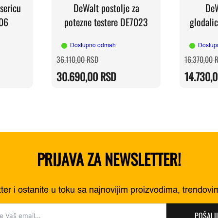
sericu
DeWalt postolje za
DeW
06
potezne testere DE7023
glodal
Dostupno odmah
Dostup
Originalna
Trenutna
36.110,00
RSD
16.370,00
cena
cena
je
je:
30.690,00
RSD
14.730,
RSD.
bila:
30.690,00 RSD.
RSD.
36.110,00 RSD.
PRIJAVA ZA NEWSLETTER!
tter i ostanite u toku sa najnovijim proizvodima, trendov
POŠALJI