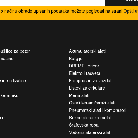
 o načinu obrade upisanih podataka možete pogledati na strani
Opšti u
ušilice za beton
Akumulatorski alati
i mašine
Burgije
DREMEL pribor
Elektro i rasveta
ne i dizalice
Kompresori za vazduh
Listovi za cirkulare
a keramiku
Merni alati
Ostali keramičarski alati
Pneumatski alati i kompresori
ače
Rezne ploče za metal
Šrafovska roba
Vodoinstalaterski alat