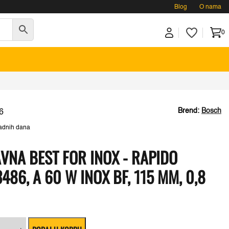
Blog
O nama
0
Brend:
Bosch
6
adnih dana
VNA BEST FOR INOX - RAPIDO
86, A 60 W INOX BF, 115 MM, 0,8
na
ča