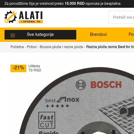
Za porudžbine čija je vrednost preko
15.000 RSD
isporuka je besplatna.
Sve kategorije
Brendovi
Pop
Početna
-
Pribor
-
Brusne ploče i rezne ploče
-
Rezna ploča ravna Best for 
Ušteda
-21%
70 RSD