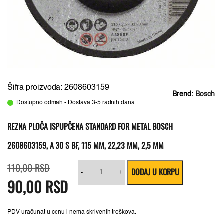
Šifra proizvoda: 2608603159
Brend:
Bosch
Dostupno odmah - Dostava 3-5 radnih dana
REZNA PLOČA ISPUPČENA STANDARD FOR METAL BOSCH
2608603159, A 30 S BF, 115 MM, 22,23 MM, 2,5 MM
Originalna
Trenutna
Rezna
110,00
RSD
DODAJ U KORPU
cena
cena
ploča
-
+
90,00
RSD
je
je:
ispupčena
bila:
90,00 RSD.
Standard
110,00 RSD.
for
Metal
Bosch
PDV uračunat u cenu i nema skrivenih troškova.
2608603159,