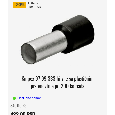
Ušteda
-20%
108 RSD
Knipex 97 99 333 hilzne sa plastičnim
prstenovima po 200 komada
Dostupno odmah
Originalna
Trenutna
540,00
RSD
cena
cena
je
je:
432,00
RSD
bila:
432,00 RSD.