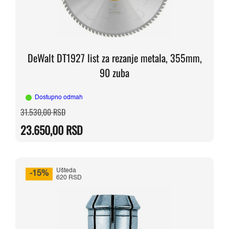
DeWalt DT1927 list za rezanje metala, 355mm,
90 zuba
Dostupno odmah
Originalna
Trenutna
31.530,00
RSD
cena
cena
je
je:
23.650,00
RSD
bila:
23.650,00 RSD.
31.530,00 RSD.
Ušteda
-15%
620 RSD