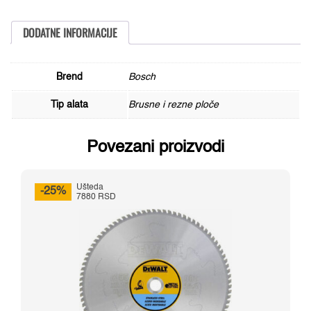
A
30
S
DODATNE INFORMACIJE
BF,
115
mm,
22,23
Brend
Bosch
mm,
2,5
Tip alata
Brusne i rezne ploče
mm
količina
Povezani proizvodi
Ušteda
-25%
7880 RSD