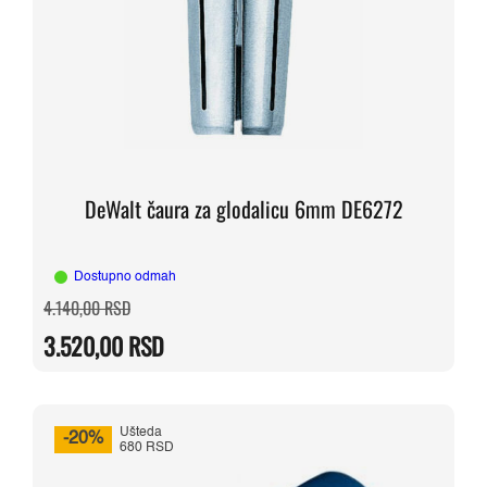
DeWalt čaura za glodalicu 6mm DE6272
Dostupno odmah
Originalna
Trenutna
4.140,00
RSD
cena
cena
je
je:
3.520,00
RSD
bila:
3.520,00 RSD.
4.140,00 RSD.
Ušteda
-20%
680 RSD