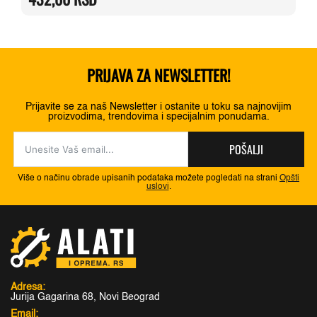
540,00 RSD.
PRIJAVA ZA NEWSLETTER!
Prijavite se za naš Newsletter i ostanite u toku sa najnovijim
proizvodima, trendovima i specijalnim ponudama.
POŠALJI
Više o načinu obrade upisanih podataka možete pogledati na strani
Opšti
uslovi
.
Adresa:
Jurija Gagarina 68, Novi Beograd
Email: