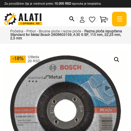
Za porudžbine čija je vrednost preko
15.000 RSD
isporuka je besplatna.
0
Početna
-
Pribor
-
Brusne ploče i rezne ploče
-
Rezna ploča ispupčena
Standard for Metal Bosch 2608603159, A 30 S BF, 115 mm, 22,23 mm,
2,5 mm
Ušteda
-18%
20 RSD