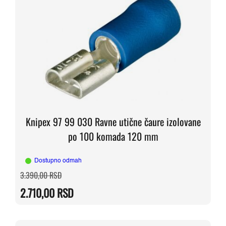
Knipex 97 99 030 Ravne utične čaure izolovane
po 100 komada 120 mm
Dostupno odmah
Originalna
Trenutna
3.390,00
RSD
cena
cena
je
je:
2.710,00
RSD
bila:
2.710,00 RSD.
3.390,00 RSD.