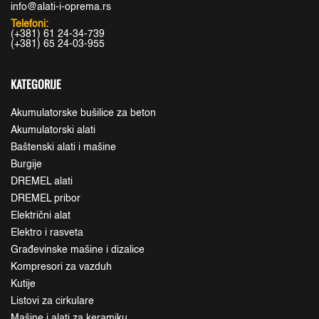
info@alati-i-oprema.rs
Telefoni:
(+381) 61 24-34-739
(+381) 65 24-03-955
KATEGORIJE
Akumulatorske bušilice za beton
Akumulatorski alati
Baštenski alati i mašine
Burgije
DREMEL alati
DREMEL pribor
Električni alat
Elektro i rasveta
Građevinske mašine i dizalice
Kompresori za vazduh
Kutije
Listovi za cirkulare
Mašine i alati za keramiku