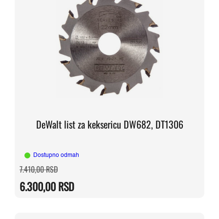
DeWalt list za keksericu DW682, DT1306
Dostupno odmah
Originalna
Trenutna
7.410,00
RSD
cena
cena
je
je:
6.300,00
RSD
bila:
6.300,00 RSD.
7.410,00 RSD.