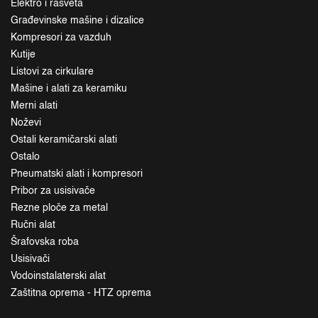
Elektro i rasveta
Građevinske mašine i dizalice
Kompresori za vazduh
Kutije
Listovi za cirkulare
Mašine i alati za keramiku
Merni alati
Noževi
Ostali keramičarski alati
Ostalo
Pneumatski alati i kompresori
Pribor za usisivače
Rezne ploče za metal
Ručni alat
Šrafovska roba
Usisivači
Vodoinstalaterski alat
Zaštitna oprema - HTZ oprema