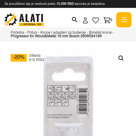
Za porudžbine čija je vrednost preko
15.000 RSD
isporuka je besplatna.
0
Početna
-
Pribor
-
Krune i adapteri za bušenje
-
Bimetal krune
-
Progressor for Wood&Metal 16 mm Bosch 2608594196
Ušteda
-20%
310 RSD