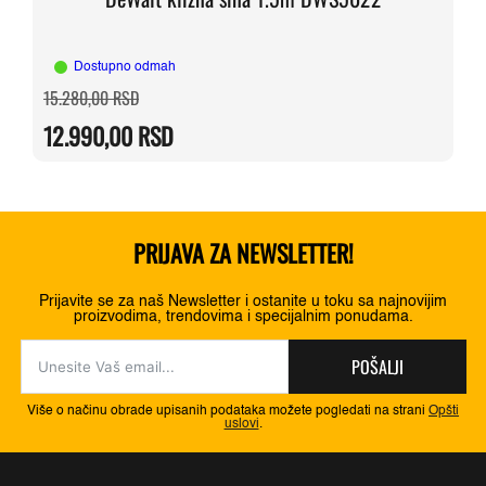
Dostupno odmah
Originalna
Trenutna
15.280,00
RSD
cena
cena
je
je:
12.990,00
RSD
bila:
12.990,00 RSD.
15.280,00 RSD.
PRIJAVA ZA NEWSLETTER!
Prijavite se za naš Newsletter i ostanite u toku sa najnovijim
proizvodima, trendovima i specijalnim ponudama.
POŠALJI
Više o načinu obrade upisanih podataka možete pogledati na strani
Opšti
uslovi
.