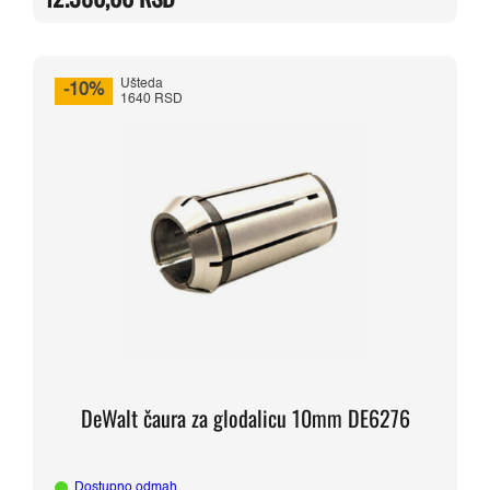
14.560,00 RSD.
Ušteda
-10%
1640 RSD
DeWalt čaura za glodalicu 10mm DE6276
Dostupno odmah