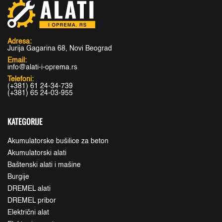
Adresa:
Jurija Gagarina 68, Novi Beograd
Email:
info@alati-i-oprema.rs
Telefoni:
(+381) 61 24-34-739
(+381) 65 24-03-955
KATEGORIJE
Akumulatorske bušilice za beton
Akumulatorski alati
Baštenski alati i mašine
Burgije
DREMEL alati
DREMEL pribor
Električni alat