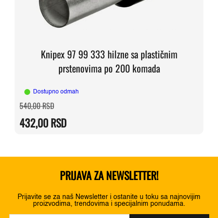
Knipex 97 99 333 hilzne sa plastičnim
prstenovima po 200 komada
Dostupno odmah
Originalna
Trenutna
540,00
RSD
cena
cena
je
je:
432,00
RSD
bila:
432,00 RSD.
540,00 RSD.
PRIJAVA ZA NEWSLETTER!
Prijavite se za naš Newsletter i ostanite u toku sa najnovijim
proizvodima, trendovima i specijalnim ponudama.