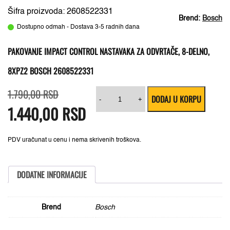
Šifra proizvoda: 2608522331
Brend:
Bosch
Dostupno odmah - Dostava 3-5 radnih dana
PAKOVANJE IMPACT CONTROL NASTAVAKA ZA ODVRTAČE, 8-DELNO,
8XPZ2 BOSCH 2608522331
Originalna
Trenutna
Pakovanje
1.790,00
RSD
DODAJ U KORPU
cena
cena
Impact
-
+
1.440,00
je
je:
RSD
Control
bila:
1.440,00 RSD.
nastavaka
1.790,00 RSD.
za
odvrtače,
8-
PDV uračunat u cenu i nema skrivenih troškova.
delno,
8xPZ2
Bosch
2608522331
DODATNE INFORMACIJE
količina
Brend
Bosch