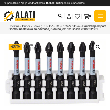
Za porudžbine čija je vrednost preko
15.000 RSD
isporuka je besplatna.
0
Početna
-
Pribor
-
Bitovi ( PH - PZ - TX ) i držači bitova
-
Pakovanje Impact
Control nastavaka za odvrtače, 8-delno, 8xPZ2 Bosch 2608522331
Ušteda
-20%
350 RSD