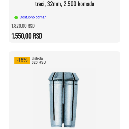
traci, 32mm, 2.500 komada
Dostupno odmah
Originalna
Trenutna
1.820,00
RSD
cena
cena
je
je:
1.550,00
RSD
bila:
1.550,00 RSD.
1.820,00 RSD.
Ušteda
-15%
620 RSD