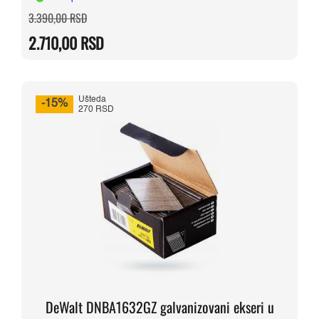
Originalna
Trenutna
3.390,00
RSD
cena
cena
je
je:
2.710,00
RSD
bila:
2.710,00 RSD.
3.390,00 RSD.
Ušteda
-15%
270 RSD
DeWalt DNBA1632GZ galvanizovani ekseri u