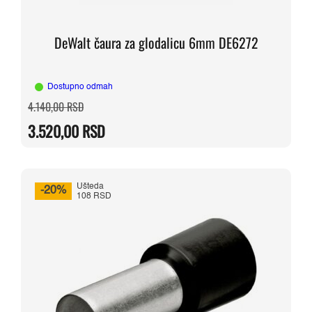
DeWalt čaura za glodalicu 6mm DE6272
Dostupno odmah
Originalna
Trenutna
4.140,00
RSD
cena
cena
je
je:
3.520,00
RSD
bila:
3.520,00 RSD.
4.140,00 RSD.
Ušteda
-20%
108 RSD