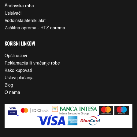
Šrafovska roba
Usisivači
Vodoinstalaterski alat
Zaštitna oprema - HTZ oprema
KORISNI LINKOVI
Opšti uslovi
Reklamacija ili vraćanje robe
Kako kupovati
Uslovi plaćanja
Blog
O nama