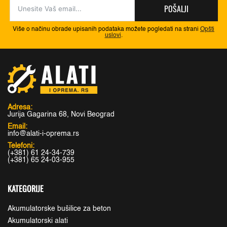
POŠALJI
Više o načinu obrade upisanih podataka možete pogledati na strani
Opšti
uslovi
.
Adresa:
Jurija Gagarina 68, Novi Beograd
Email:
info@alati-i-oprema.rs
Telefoni:
(+381) 61 24-34-739
(+381) 65 24-03-955
KATEGORIJE
Akumulatorske bušilice za beton
Akumulatorski alati