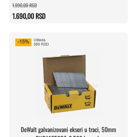
Originalna
Trenutna
1.990,00
RSD
cena
cena
je
je:
1.690,00
RSD
bila:
1.690,00 RSD.
1.990,00 RSD.
Ušteda
-15%
360 RSD
DeWalt galvanizovani ekseri u traci, 50mm