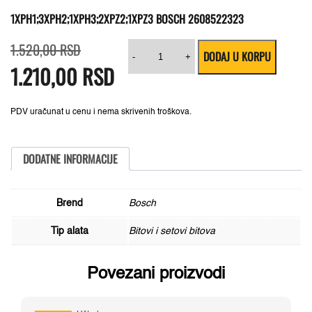
1XPH1;3XPH2;1XPH3;2XPZ2;1XPZ3 BOSCH 2608522323
Originalna
Trenutna
Pakovanje
1.520,00
RSD
DODAJ U KORPU
cena
cena
Impact
-
+
1.210,00
je
je:
RSD
Control
bila:
1.210,00 RSD.
nastavaka
1.520,00 RSD.
za
odvrtače,
8-
PDV uračunat u cenu i nema skrivenih troškova.
delno,
1xPH1;3xPH2;1xPH3;2xPZ2;1xPZ
Bosch
2608522323
DODATNE INFORMACIJE
količina
Brend
Bosch
Tip alata
Bitovi i setovi bitova
Povezani proizvodi