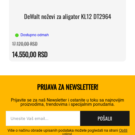
DeWalt noževi za aligator KL12 DT2964
Dostupno odmah
Originalna
Trenutna
17.120,00
RSD
cena
cena
je
je:
14.550,00
RSD
bila:
14.550,00 RSD.
17.120,00 RSD.
PRIJAVA ZA NEWSLETTER!
Prijavite se za naš Newsletter i ostanite u toku sa najnovijim
proizvodima, trendovima i specijalnim ponudama.
POŠALJI
Više o načinu obrade upisanih podataka možete pogledati na strani
Opšti
uslovi
.