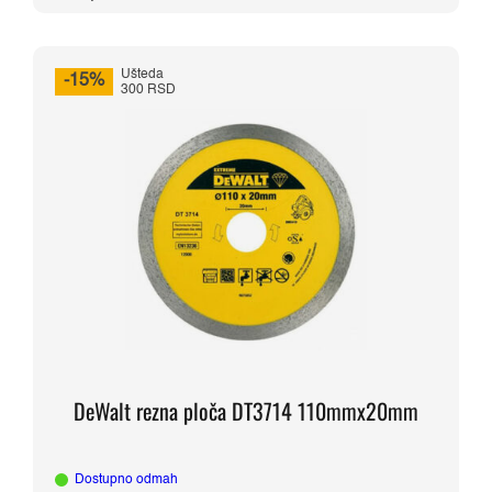
3.390,00 RSD.
Ušteda
-15%
300 RSD
DeWalt rezna ploča DT3714 110mmx20mm
Dostupno odmah