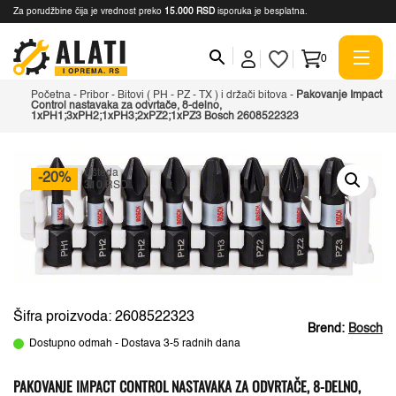
Za porudžbine čija je vrednost preko
15.000 RSD
isporuka je besplatna.
0
Početna
-
Pribor
-
Bitovi ( PH - PZ - TX ) i držači bitova
-
Pakovanje Impact
Control nastavaka za odvrtače, 8-delno,
1xPH1;3xPH2;1xPH3;2xPZ2;1xPZ3 Bosch 2608522323
Ušteda
-20%
310 RSD
Šifra proizvoda: 2608522323
Brend:
Bosch
Dostupno odmah - Dostava 3-5 radnih dana
PAKOVANJE IMPACT CONTROL NASTAVAKA ZA ODVRTAČE, 8-DELNO,