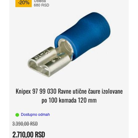
Ušteda
-20%
680 RSD
Knipex 97 99 030 Ravne utične čaure izolovane
po 100 komada 120 mm
Dostupno odmah
Originalna
Trenutna
3.390,00
RSD
cena
cena
je
je:
2.710,00
RSD
bila:
2.710,00 RSD.