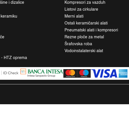
ne i dizalice
Kompresori za vazduh
Listovi za cirkulare
a keramiku
Merni alati
Ostali keramičarski alati
Pneumatski alati i kompresori
ače
Rezne ploče za metal
Šrafovska roba
Vodoinstalaterski alat
a - HTZ oprema