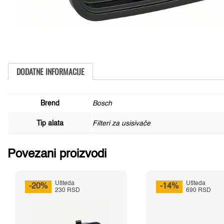
DODATNE INFORMACIJE
Brend
Bosch
Tip alata
Filteri za usisivače
Povezani proizvodi
Ušteda
Ušteda
-20%
-14%
230 RSD
690 RSD