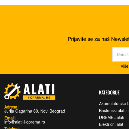
Prijavite se za naš Newsle
Više
KATEGORIJE
Akumulatorske b
Adresa:
Baštenski alati 
Jurija Gagarina 68, Novi Beograd
DREMEL alati
Email:
info@alati-i-oprema.rs
Električni alat