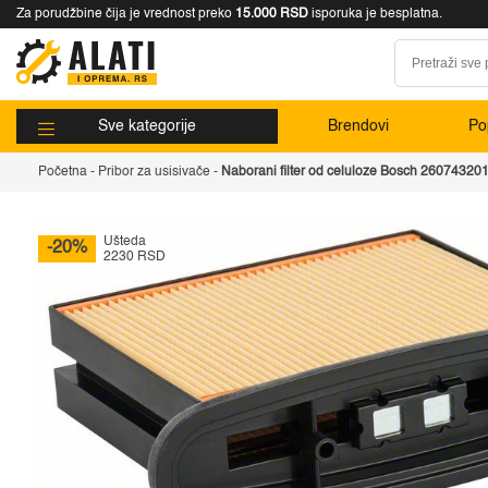
Za porudžbine čija je vrednost preko
15.000 RSD
isporuka je besplatna.
Sve kategorije
Brendovi
Pop
Početna
-
Pribor za usisivače
-
Naborani filter od celuloze Bosch 26074320
Ušteda
-20%
2230 RSD