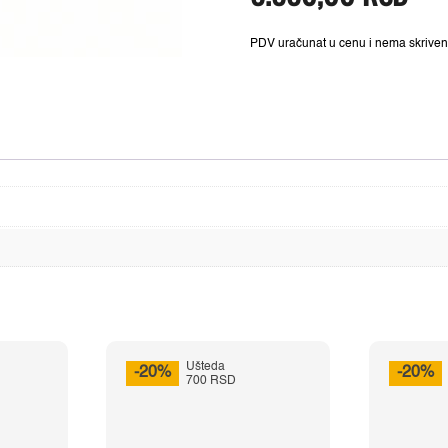
11.110,00 R
PDV uračunat u cenu i nema skriven
Ušteda
-20%
-20%
700 RSD