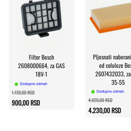
Pljosnati naborani
Filter Bosch
od celuloze Bo
2608000664, za GAS
2607432033, za
18V-1
35-55
Dostupno odmah
Originalna
Trenutna
1.130,00
RSD
Dostupno odmah
cena
cena
Originaln
Trenutna
4.920,00
RSD
je
je:
900,00
RSD
cena
cena
bila:
900,00 RSD.
je
je:
1.130,00 RSD.
4.230,00
RSD
bila:
4.230,00 
4.920,00 