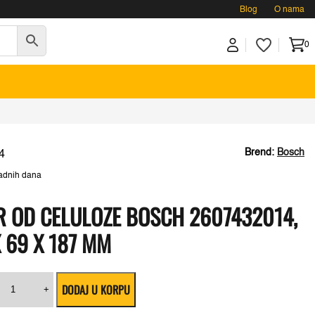
Blog
O nama
0
Brend:
Bosch
4
adnih dana
R OD CELULOZE BOSCH 2607432014,
X 69 X 187 MM
Naborani
DODAJ U KORPU
filter
+
od
D.
celuloze