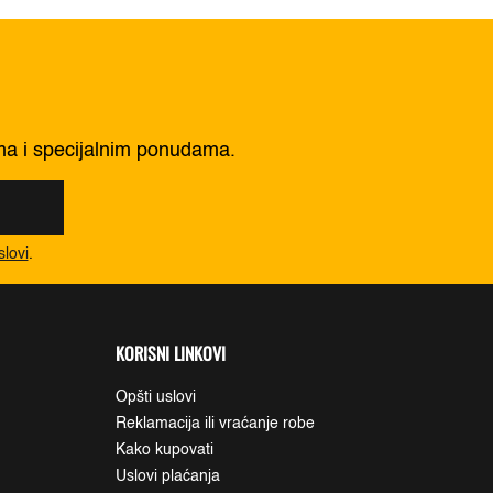
ima i specijalnim ponudama.
slovi
.
KORISNI LINKOVI
Opšti uslovi
Reklamacija ili vraćanje robe
Kako kupovati
Uslovi plaćanja