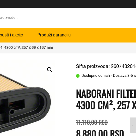
usti i akcije
Produži garanciju
14, 4300 cm², 257 x 69 x 187 mm
Šifra proizvoda: 260743201
Dostupno odmah - Dostava 3-5 r
NABORANI FILTE
4300 CM², 257 
Originalna
Trenutna
11.110,00
RSD
cena
cena
-
8.880,00
je
je:
RSD
bila:
8.880,00 RS