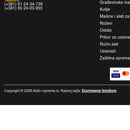
Telefoni:
Građevinske maši
(+381) 61 24-34-739
(+381) 65 24-03-955
Kutije
Mašine i alati z
Noževi
Ostalo
Pribor za usisiv
Ručni alat
Usisivači
Zaštitna oprem
Copyright © 2026 Alati-i-oprema.rs. Razvoj sajta:
Ecommerce Solutions