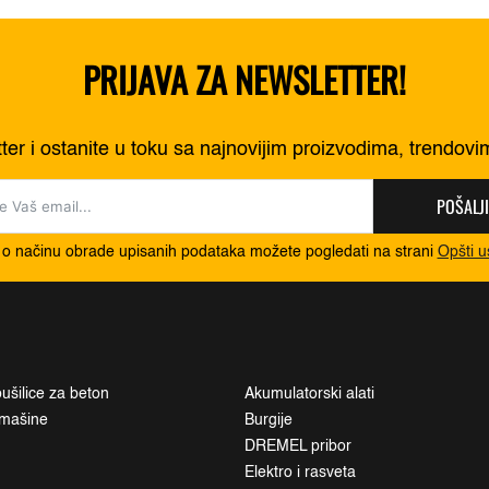
PRIJAVA ZA NEWSLETTER!
tter i ostanite u toku sa najnovijim proizvodima, trendov
POŠALJI
 o načinu obrade upisanih podataka možete pogledati na strani
Opšti u
ušilice za beton
Akumulatorski alati
i mašine
Burgije
DREMEL pribor
Elektro i rasveta