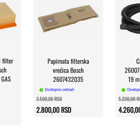
 filter
Papirnata filterska
C
sch
vrećica Bosch
26007
 GAS
2607432035
19 m
Dostupno odmah
Dostup
Originalna
Trenutna
3.500,00
RSD
5.330,00
R
cena
cena
a
je
je:
2.800,00
RSD
4.260,0
bila:
2.800,00 RSD.
3.500,00 RSD.
RSD.
RSD.