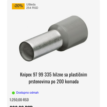
Ušteda
-20%
254 RSD
Knipex 97 99 335 hilzne sa plastičnim
prstenovima po 200 komada
Dostupno odmah
Originalna
Trenutna
1.250,00
RSD
cena
cena
je
je: