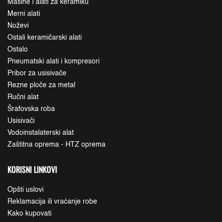
Mašine i alati za keramiku
Merni alati
Noževi
Ostali keramičarski alati
Ostalo
Pneumatski alati i kompresori
Pribor za usisivače
Rezne ploče za metal
Ručni alat
Šrafovska roba
Usisivači
Vodoinstalaterski alat
Zaštitna oprema - HTZ oprema
KORISNI LINKOVI
Opšti uslovi
Reklamacija ili vraćanje robe
Kako kupovati