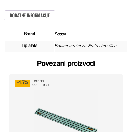
mm,
220,
1
DODATNE INFORMACIJE
komad
količina
Brend
Bosch
Tip alata
Brusne mreže za žirafu i brusilice
Povezani proizvodi
Ušteda
-15%
2290 RSD