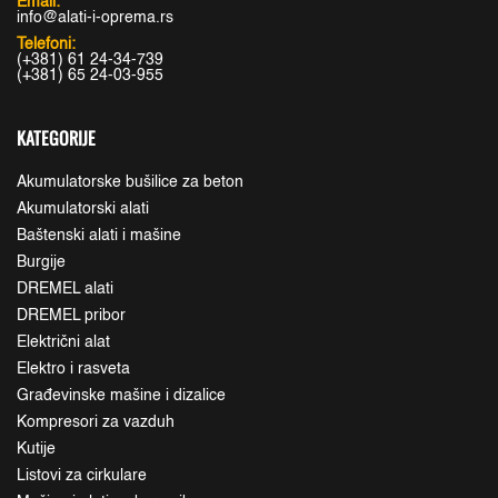
Email:
info@alati-i-oprema.rs
Telefoni:
(+381) 61 24-34-739
(+381) 65 24-03-955
KATEGORIJE
Akumulatorske bušilice za beton
Akumulatorski alati
Baštenski alati i mašine
Burgije
DREMEL alati
DREMEL pribor
Električni alat
Elektro i rasveta
Građevinske mašine i dizalice
Kompresori za vazduh
Kutije
Listovi za cirkulare