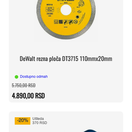
DeWalt rezna ploča DT3715 110mmx20mm
Dostupno odmah
Originalna
Trenutna
5.750,00
RSD
cena
cena
je
je:
4.890,00
RSD
bila:
4.890,00 RSD.
5.750,00 RSD.
Ušteda
-20%
370 RSD