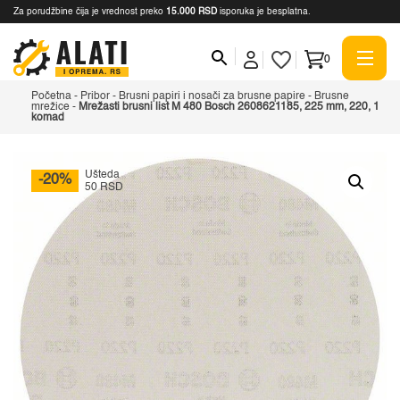
Za porudžbine čija je vrednost preko
15.000 RSD
isporuka je besplatna.
0
Početna
-
Pribor
-
Brusni papiri i nosači za brusne papire
-
Brusne
mrežice
-
Mrežasti brusni list M 480 Bosch 2608621185, 225 mm, 220, 1
komad
Ušteda
-20%
50 RSD