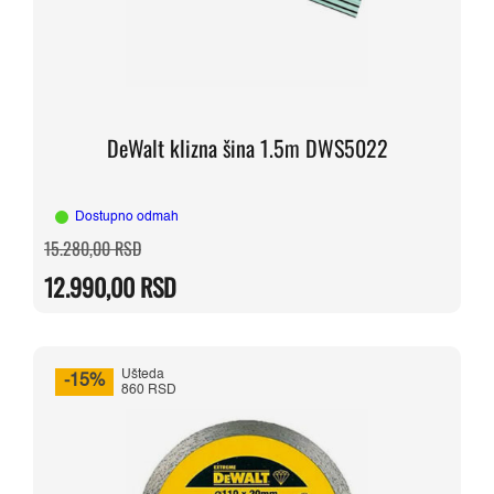
DeWalt klizna šina 1.5m DWS5022
Dostupno odmah
Originalna
Trenutna
15.280,00
RSD
cena
cena
je
je:
12.990,00
RSD
bila:
12.990,00 RSD.
15.280,00 RSD.
Ušteda
-15%
860 RSD