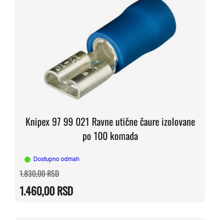
Knipex 97 99 021 Ravne utične čaure izolovane
po 100 komada
Dostupno odmah
Originalna
Trenutna
1.830,00
RSD
cena
cena
je
je:
1.460,00
RSD
bila:
1.460,00 RSD.
1.830,00 RSD.