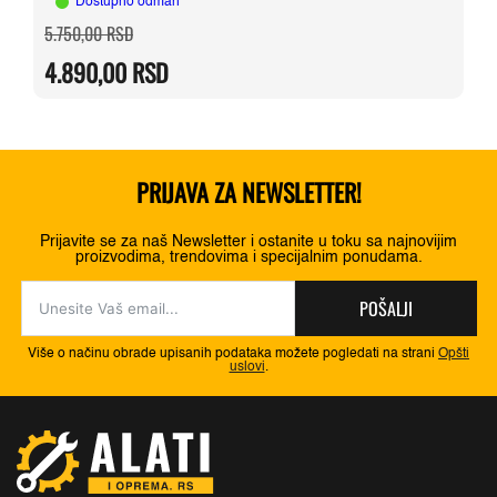
Dostupno odmah
Originalna
Trenutna
5.750,00
RSD
cena
cena
je
je:
4.890,00
RSD
bila:
4.890,00 RSD.
5.750,00 RSD.
PRIJAVA ZA NEWSLETTER!
Prijavite se za naš Newsletter i ostanite u toku sa najnovijim
proizvodima, trendovima i specijalnim ponudama.
POŠALJI
Više o načinu obrade upisanih podataka možete pogledati na strani
Opšti
uslovi
.