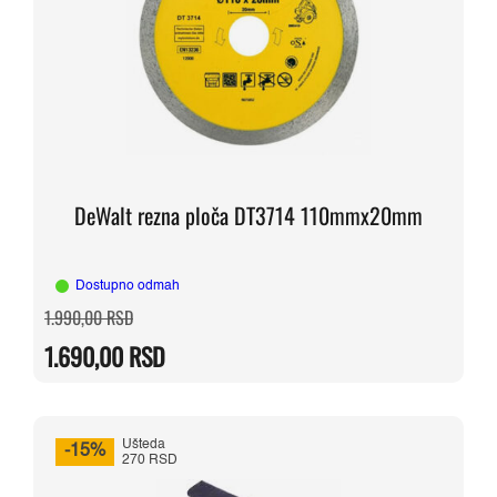
DeWalt rezna ploča DT3714 110mmx20mm
Dostupno odmah
Originalna
Trenutna
1.990,00
RSD
cena
cena
je
je:
1.690,00
RSD
bila:
1.690,00 RSD.
1.990,00 RSD.
Ušteda
-15%
270 RSD