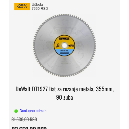
Ušteda
-25%
7880 RSD
DeWalt DT1927 list za rezanje metala, 355mm,
90 zuba
Dostupno odmah
Originalna
Trenutna
31.530,00
RSD
cena
cena
je
je: