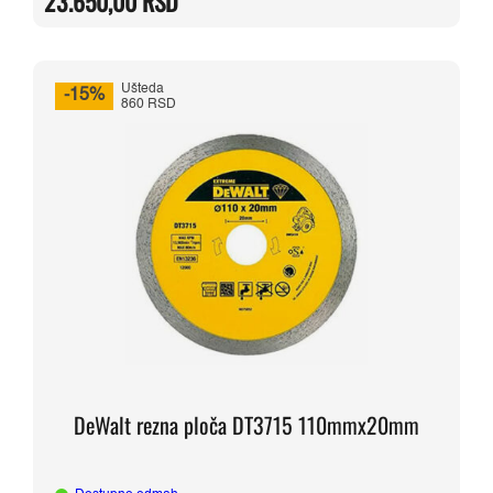
23.650,00
RSD
bila:
23.650,00 RSD.
31.530,00 RSD.
Ušteda
-15%
860 RSD
DeWalt rezna ploča DT3715 110mmx20mm