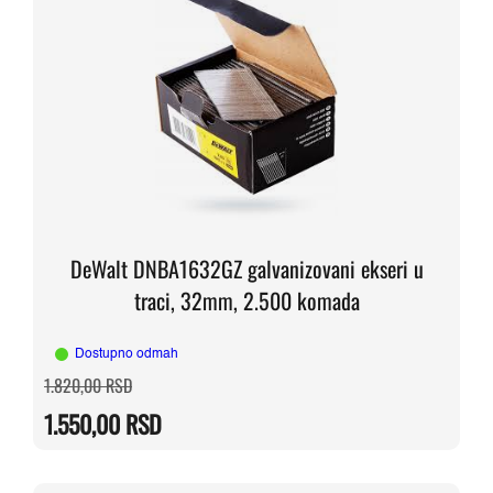
DeWalt DNBA1632GZ galvanizovani ekseri u
traci, 32mm, 2.500 komada
Dostupno odmah
Originalna
Trenutna
1.820,00
RSD
cena
cena
je
je:
1.550,00
RSD
bila:
1.550,00 RSD.
1.820,00 RSD.