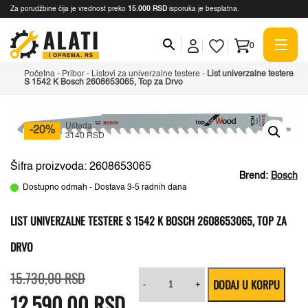
Za porudžbine čija je vrednost preko
15.000 RSD
isporuka je besplatna.
0
Početna
-
Pribor
-
Listovi za univerzalne testere
-
List univerzalne testere
S 1542 K Bosch 2608653065, Top za Drvo
Ušteda
-20%
3140 RSD
Šifra proizvoda: 2608653065
Brend:
Bosch
Dostupno odmah - Dostava 3-5 radnih dana
LIST UNIVERZALNE TESTERE S 1542 K BOSCH 2608653065, TOP ZA
DRVO
Originalna
Trenutna
List
15.730,00
RSD
DODAJ U KORPU
cena
cena
univerzalne
-
+
12.590,00
je
je:
RSD
testere
bila:
12.590,00 RSD.
S