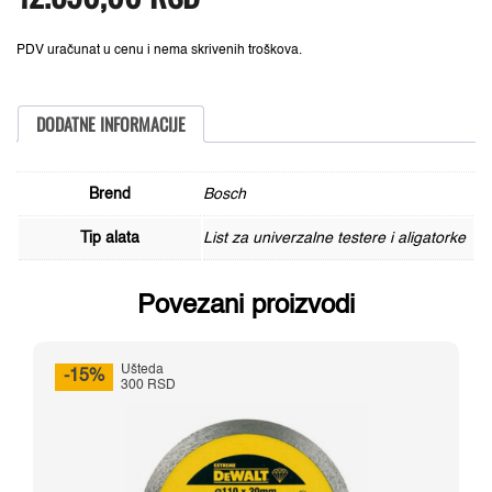
15.730,00 RSD.
1542
K
Bosch
PDV uračunat u cenu i nema skrivenih troškova.
2608653065,
Top
za
Drvo
DODATNE INFORMACIJE
količina
Brend
Bosch
Tip alata
List za univerzalne testere i aligatorke
Povezani proizvodi
Ušteda
-15%
300 RSD