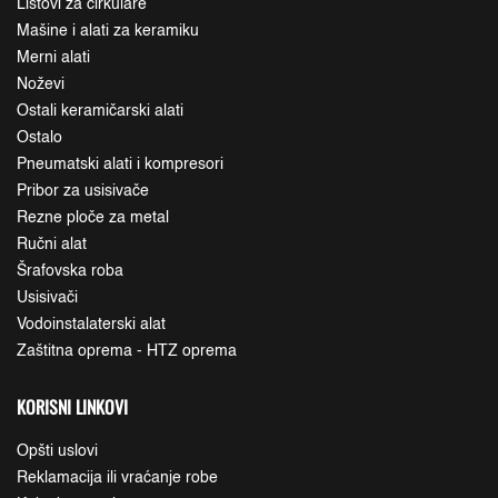
Listovi za cirkulare
Mašine i alati za keramiku
Merni alati
Noževi
Ostali keramičarski alati
Ostalo
Pneumatski alati i kompresori
Pribor za usisivače
Rezne ploče za metal
Ručni alat
Šrafovska roba
Usisivači
Vodoinstalaterski alat
Zaštitna oprema - HTZ oprema
KORISNI LINKOVI
Opšti uslovi
Reklamacija ili vraćanje robe