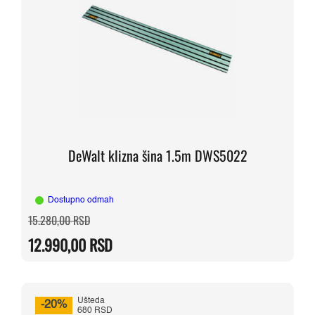
DeWalt klizna šina 1.5m DWS5022
Dostupno odmah
Originalna
Trenutna
15.280,00
RSD
cena
cena
je
je:
12.990,00
RSD
bila:
12.990,00 RSD.
15.280,00 RSD.
Ušteda
-20%
680 RSD