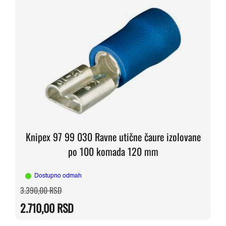
Knipex 97 99 030 Ravne utične čaure izolovane
po 100 komada 120 mm
Dostupno odmah
Originalna
Trenutna
3.390,00
RSD
cena
cena
je
je:
2.710,00
RSD
bila:
2.710,00 RSD.
3.390,00 RSD.