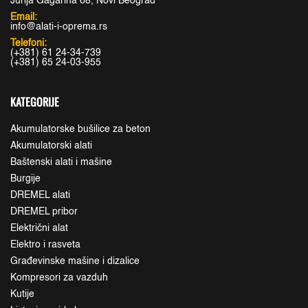
Jurija Gagarina 68, Novi Beograd
Email:
info@alati-i-oprema.rs
Telefoni:
(+381) 61 24-34-739
(+381) 65 24-03-955
KATEGORIJE
Akumulatorske bušilice za beton
Akumulatorski alati
Baštenski alati i mašine
Burgije
DREMEL alati
DREMEL pribor
Električni alat
Elektro i rasveta
Građevinske mašine i dizalice
Kompresori za vazduh
Kutije