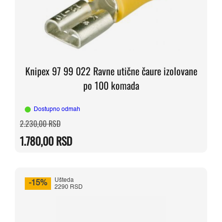
Knipex 97 99 022 Ravne utične čaure izolovane
po 100 komada
Dostupno odmah
Originalna
Trenutna
2.230,00
RSD
cena
cena
je
je:
1.780,00
RSD
bila:
1.780,00 RSD.
2.230,00 RSD.
Ušteda
-15%
2290 RSD