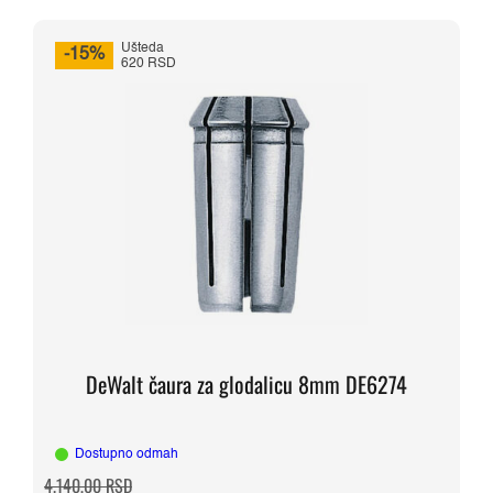
Ušteda
-15%
620 RSD
DeWalt čaura za glodalicu 8mm DE6274
Dostupno odmah
Originalna
Trenutna
4.140,00
RSD