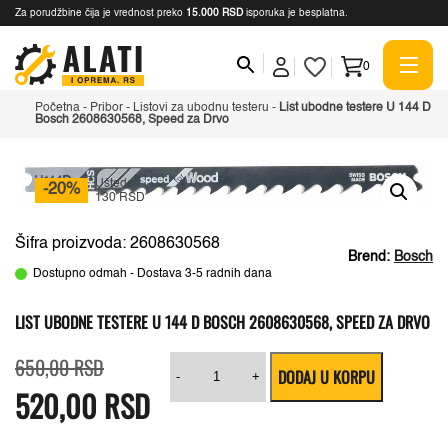
Za porudžbine čija je vrednost preko
15.000 RSD
isporuka je besplatna.
0
Početna
-
Pribor
-
Listovi za ubodnu testeru
-
List ubodne testere U 144 D
Bosch 2608630568, Speed za Drvo
Ušteda
-20%
130 RSD
Šifra proizvoda: 2608630568
Brend:
Bosch
Dostupno odmah - Dostava 3-5 radnih dana
LIST UBODNE TESTERE U 144 D BOSCH 2608630568, SPEED ZA DRVO
Originalna
Trenutna
List
650,00
RSD
DODAJ U KORPU
cena
cena
ubodne
-
+
520,00
je
je:
RSD
testere
bila:
520,00 RSD.
U
650,00 RSD.
144
D