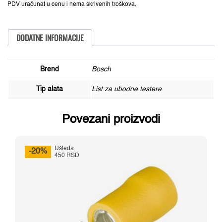
Bosch
PDV uračunat u cenu i nema skrivenih troškova.
2608630568,
Speed
za
Drvo
DODATNE INFORMACIJE
količina
Brend
Bosch
Tip alata
List za ubodne testere
Povezani proizvodi
Ušteda
-20%
450 RSD