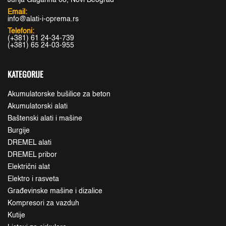
Jurija Gagarina 68, Novi Beograd
Email:
info@alati-i-oprema.rs
Telefoni:
(+381) 61 24-34-739
(+381) 65 24-03-955
KATEGORIJE
Akumulatorske bušilice za beton
Akumulatorski alati
Baštenski alati i mašine
Burgije
DREMEL alati
DREMEL pribor
Električni alat
Elektro i rasveta
Građevinske mašine i dizalice
Kompresori za vazduh
Kutije