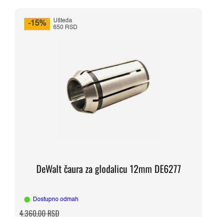
Ušteda
-15%
650 RSD
DeWalt čaura za glodalicu 12mm DE6277
Dostupno odmah
Originalna
Trenutna
4.360,00
RSD
cena
cena