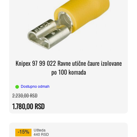
Knipex 97 99 022 Ravne utične čaure izolovane
po 100 komada
Dostupno odmah
Originalna
Trenutna
2.230,00
RSD
cena
cena
je
je:
1.780,00
RSD
bila:
1.780,00 RSD.
2.230,00 RSD.
Ušteda
-15%
440 RSD