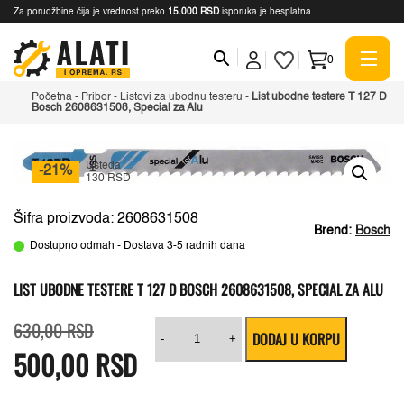
Za porudžbine čija je vrednost preko
15.000 RSD
isporuka je besplatna.
0
Početna
-
Pribor
-
Listovi za ubodnu testeru
-
List ubodne testere T 127 D
Bosch 2608631508, Special za Alu
Ušteda
-21%
130 RSD
Šifra proizvoda: 2608631508
Brend:
Bosch
Dostupno odmah - Dostava 3-5 radnih dana
LIST UBODNE TESTERE T 127 D BOSCH 2608631508, SPECIAL ZA ALU
Originalna
Trenutna
List
630,00
RSD
DODAJ U KORPU
cena
cena
ubodne
-
+
500,00
je
je:
RSD
testere
bila:
500,00 RSD.
T
630,00 RSD.
127
D