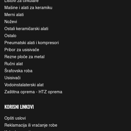
Listovi za cirkulare
Mašine i alati za keramiku
Merni alati
Noževi
Ostali keramičarski alati
Ostalo
Pneumatski alati i kompresori
Pribor za usisivače
Rezne ploče za metal
Ručni alat
Šrafovska roba
Usisivači
Vodoinstalaterski alat
Zaštitna oprema - HTZ oprema
KORISNI LINKOVI
Opšti uslovi
Reklamacija ili vraćanje robe