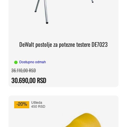
DeWalt postolje za potezne testere DE7023
Dostupno odmah
Originalna
Trenutna
36.110,00
RSD
cena
cena
je
je:
30.690,00
RSD
bila:
30.690,00 RSD.
36.110,00 RSD.
Ušteda
-20%
450 RSD