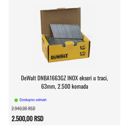
DeWalt DNBA1663GZ INOX ekseri u traci,
63mm, 2.500 komada
Dostupno odmah
Originalna
Trenutna
2.940,00
RSD
cena
cena
je
je:
2.500,00
RSD
bila:
2.500,00 RSD.
2.940,00 RSD.