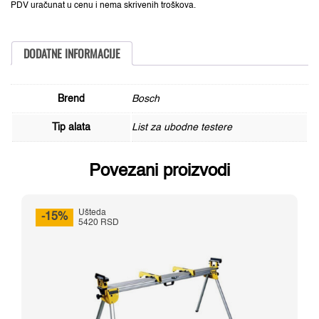
Bosch
PDV uračunat u cenu i nema skrivenih troškova.
2608631508,
Special
za
Alu
DODATNE INFORMACIJE
količina
Brend
Bosch
Tip alata
List za ubodne testere
Povezani proizvodi
Ušteda
-15%
5420 RSD