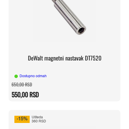
DeWalt magnetni nastavak DT7520
Dostupno odmah
Originalna
Trenutna
650,00
RSD
cena
cena
je
je:
550,00
RSD
bila:
550,00 RSD.
650,00 RSD.
Ušteda
-15%
360 RSD