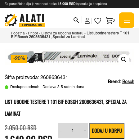
Za porudžbine čija je vrednost preko
15.000 RSD
isporuka je besplatna.
0
Početna
-
Pribor
-
Listovi za ubodnu testeru
-
List ubodne testere T 101
BIF Bosch 2608636431, Special za Laminat
Ušteda
-20%
410 RSD
Šifra proizvoda: 2608636431
Brend:
Bosch
Dostupno odmah - Dostava 3-5 radnih dana
LIST UBODNE TESTERE T 101 BIF BOSCH 2608636431, SPECIAL ZA
LAMINAT
Originalna
Trenutna
List
2.050,00
RSD
DODAJ U KORPU
cena
cena
ubodne
-
+
je
je:
testere