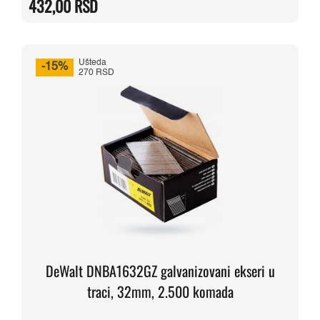
432,00
RSD
bila:
432,00 RSD.
540,00 RSD.
Ušteda
-15%
270 RSD
DeWalt DNBA1632GZ galvanizovani ekseri u
traci, 32mm, 2.500 komada