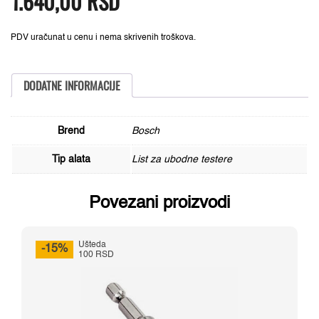
1.640,00
RSD
bila:
1.640,00 RSD.
T
2.050,00 RSD.
101
BIF
Bosch
PDV uračunat u cenu i nema skrivenih troškova.
2608636431,
Special
za
Laminat
DODATNE INFORMACIJE
količina
Brend
Bosch
Tip alata
List za ubodne testere
Povezani proizvodi
Ušteda
-15%
100 RSD