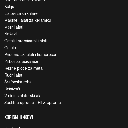
Kompresori za vazduh
Kutije
Listovi za cirkulare
Mašine i alati za keramiku
Merni alati
Noževi
Ostali keramičarski alati
Ostalo
Pneumatski alati i kompresori
Pribor za usisivače
Rezne ploče za metal
Ručni alat
Šrafovska roba
Usisivači
Vodoinstalaterski alat
Zaštitna oprema - HTZ oprema
KORISNI LINKOVI