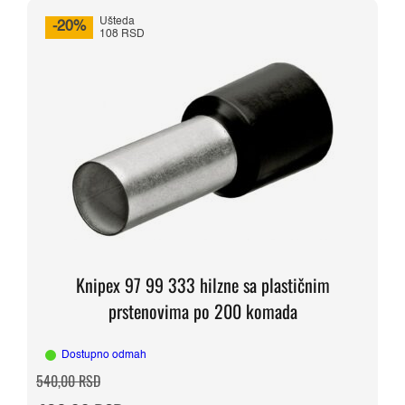
Ušteda
-20%
108 RSD
Knipex 97 99 333 hilzne sa plastičnim
prstenovima po 200 komada
Dostupno odmah
Originalna
Trenutna
540,00
RSD
cena
cena
je
je: