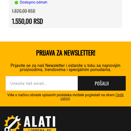
Dostupno odmah
Originalna
Trenutna
1.820,00
RSD
cena
cena
je
je:
1.550,00
RSD
bila:
1.550,00 RSD.
1.820,00 RSD.
PRIJAVA ZA NEWSLETTER!
Prijavite se za naš Newsletter i ostanite u toku sa najnovijim
proizvodima, trendovima i specijalnim ponudama.
POŠALJI
Više o načinu obrade upisanih podataka možete pogledati na strani
Opšti
uslovi
.