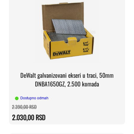
DeWalt galvanizovani ekseri u traci, 50mm
DNBA1650GZ, 2.500 komada
Dostupno odmah
Originalna
Trenutna
2.390,00
RSD
cena
cena
je
je:
2.030,00
RSD
bila:
2.030,00 RSD.
2.390,00 RSD.