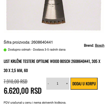
Šifra proizvoda: 2608640441
Brend:
Bosch
Dostupno odmah - Dostava 3-5 radnih dana
LIST KRUŽNE TESTERE OPTILINE WOOD BOSCH 2608640441, 305 X
30 X 2,5 MM, 60
Originalna
Trenutna
List
7.910,00
RSD
DODAJ U KORPU
cena
cena
kružne
-
+
6.620,00
je
je:
RSD
testere
bila:
6.620,00 RSD.
Optiline
7.910,00 RSD.
Wood
Bosch
2608640441,
PDV uračunat u cenu i nema skrivenih troškova.
305