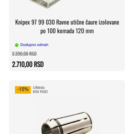
Knipex 97 99 030 Ravne utične čaure izolovane
po 100 komada 120 mm
Dostupno odmah
Originalna
Trenutna
3.390,00
RSD
cena
cena
je
je:
2.710,00
RSD
bila:
2.710,00 RSD.
3.390,00 RSD.
Ušteda
-15%
650 RSD