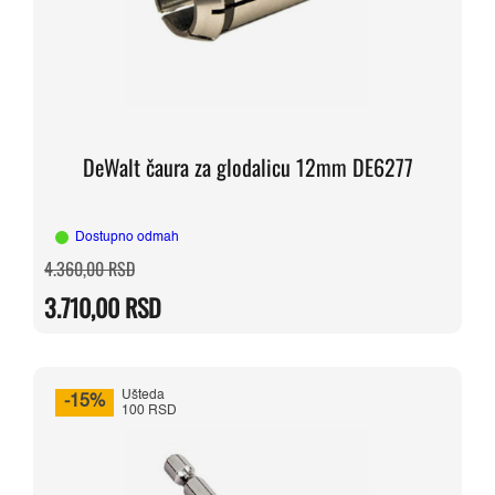
DeWalt čaura za glodalicu 12mm DE6277
Dostupno odmah
Originalna
Trenutna
4.360,00
RSD
cena
cena
je
je:
3.710,00
RSD
bila:
3.710,00 RSD.
4.360,00 RSD.
Ušteda
-15%
100 RSD