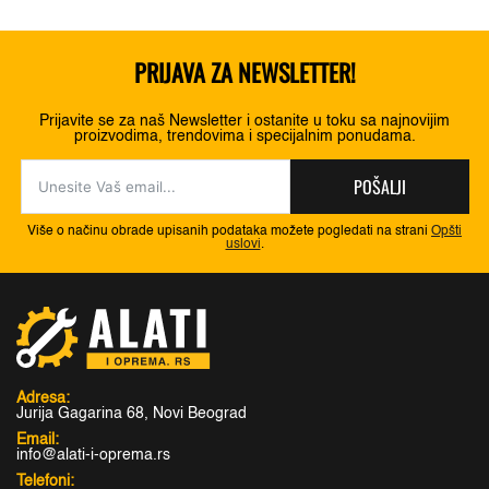
PRIJAVA ZA NEWSLETTER!
Prijavite se za naš Newsletter i ostanite u toku sa najnovijim
proizvodima, trendovima i specijalnim ponudama.
POŠALJI
Više o načinu obrade upisanih podataka možete pogledati na strani
Opšti
uslovi
.
Adresa:
Jurija Gagarina 68, Novi Beograd
Email:
info@alati-i-oprema.rs
Telefoni: