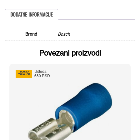
x
30
x
DODATNE INFORMACIJE
2,5
mm,
60
količina
Brend
Bosch
Povezani proizvodi
Ušteda
-20%
680 RSD