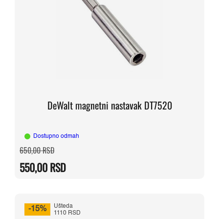
DeWalt magnetni nastavak DT7520
Dostupno odmah
Originalna
Trenutna
650,00
RSD
cena
cena
je
je:
550,00
RSD
bila:
550,00 RSD.
650,00 RSD.
Ušteda
-15%
1110 RSD