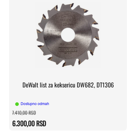
DeWalt list za keksericu DW682, DT1306
Dostupno odmah
Originalna
Trenutna
7.410,00
RSD
cena
cena
je
je:
6.300,00
RSD
bila:
6.300,00 RSD.
7.410,00 RSD.