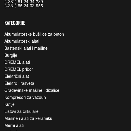
(+381) 61 24-34-739
(+381) 65 24-03-955
KATEGORIJE
Akumulatorske bušilice za beton
Akumulatorski alati
Baštenski alati i mašine
Burgije
DREMEL alati
DREMEL pribor
Električni alat
Elektro i rasveta
Građevinske mašine i dizalice
Kompresori za vazduh
Kutije
Listovi za cirkulare
Mašine i alati za keramiku
Merni alati