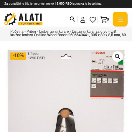
Za porudžbine čija je vrednost preko
15.000 RSD
isporuka je besplatna.
0
Početna
-
Pribor
-
Listovi za cirkulare
-
List za cirkular za drvo
-
List
kružne testere Optiline Wood Bosch 2608640441, 305 x 30 x 2,5 mm, 60
Ušteda
-16%
1290 RSD