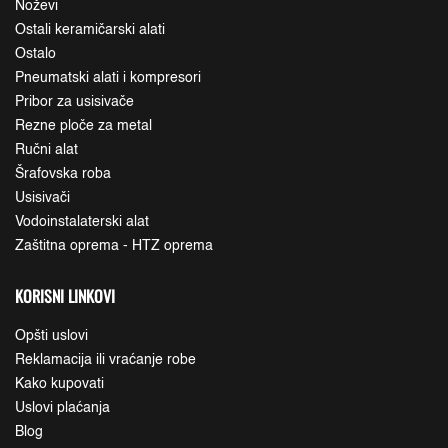
Noževi
Ostali keramičarski alati
Ostalo
Pneumatski alati i kompresori
Pribor za usisivače
Rezne ploče za metal
Ručni alat
Šrafovska roba
Usisivači
Vodoinstalaterski alat
Zaštitna oprema - HTZ oprema
KORISNI LINKOVI
Opšti uslovi
Reklamacija ili vraćanje robe
Kako kupovati
Uslovi plaćanja
Blog