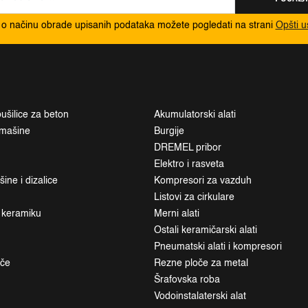
 o načinu obrade upisanih podataka možete pogledati na strani
Opšti u
ušilice za beton
Akumulatorski alati
i mašine
Burgije
DREMEL pribor
Elektro i rasveta
ne i dizalice
Kompresori za vazduh
Listovi za cirkulare
a keramiku
Merni alati
Ostali keramičarski alati
Pneumatski alati i kompresori
ače
Rezne ploče za metal
Šrafovska roba
Vodoinstalaterski alat