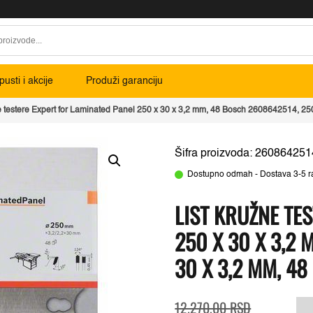
usti i akcije
Produži garanciju
e testere Expert for Laminated Panel 250 x 30 x 3,2 mm, 48 Bosch 2608642514, 25
Šifra proizvoda: 260864251
Dostupno odmah - Dostava 3-5 r
LIST KRUŽNE TE
250 X 30 X 3,2
30 X 3,2 MM, 48
Originalna
Trenutna
L
12.270,00
RSD
cena
cena
k