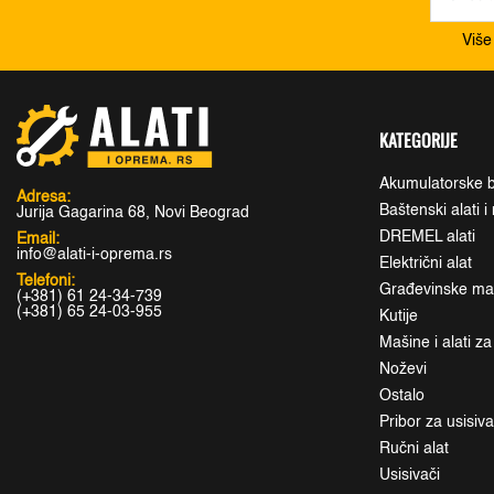
Više
KATEGORIJE
Akumulatorske b
Adresa:
Baštenski alati 
Jurija Gagarina 68, Novi Beograd
DREMEL alati
Email:
info@alati-i-oprema.rs
Električni alat
Telefoni:
Građevinske maši
(+381) 61 24-34-739
(+381) 65 24-03-955
Kutije
Mašine i alati z
Noževi
Ostalo
Pribor za usisiv
Ručni alat
Usisivači