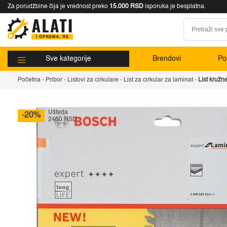
Za porudžbine čija je vrednost preko
15.000 RSD
isporuka je besplatna.
Sve kategorije
Brendovi
Pop
Početna
-
Pribor
-
Listovi za cirkulare
-
List za cirkular za laminat
-
List kružn
Ušteda
-20%
2460 RSD