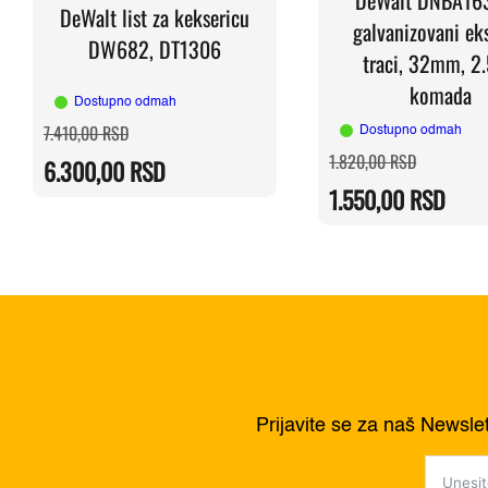
DeWalt list za keksericu
galvanizovani eks
DW682, DT1306
traci, 32mm, 2
komada
Dostupno odmah
Originalna
Trenutna
7.410,00
RSD
Dostupno odmah
cena
cena
Originalna
Trenutna
1.820,00
RSD
je
je:
6.300,00
RSD
cena
cena
bila:
6.300,00 RSD.
je
je:
7.410,00 RSD.
1.550,00
RSD
bila:
1.550,00 
1.820,00 
Prijavite se za naš Newsle