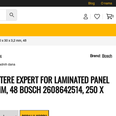
Blog
O nama
0
0 x 30 x 3,2 mm, 48
Brend:
Bosch
4
adnih dana
STERE EXPERT FOR LAMINATED PANEL
 MM, 48 BOSCH 2608642514, 250 X
ist
ružne