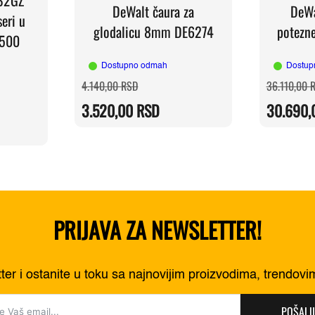
DeWalt čaura za
DeWa
eri u
glodalicu 8mm DE6274
potezn
.500
Dostupno odmah
Dostup
Originalna
Trenutna
4.140,00
RSD
36.110,00
cena
cena
je
je:
3.520,00
RSD
30.690
bila:
3.520,00 RSD.
4.140,00 RSD.
RSD.
RSD.
PRIJAVA ZA NEWSLETTER!
tter i ostanite u toku sa najnovijim proizvodima, trendov
POŠALJI