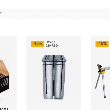
e
Ušteda
-15%
-15%
620 RSD
32GZ