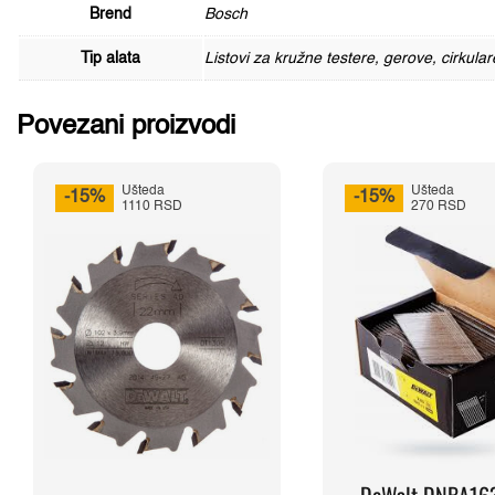
Brend
Bosch
Tip alata
Listovi za kružne testere, gerove, cirkular
Povezani proizvodi
Ušteda
Ušteda
-15%
-15%
1110 RSD
270 RSD
DeWalt DNBA16