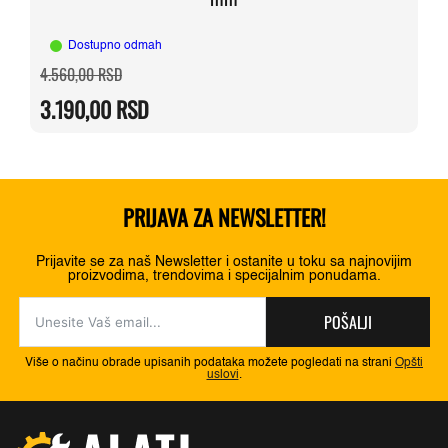
Dostupno odmah
Originalna
Trenutna
4.560,00
RSD
cena
cena
je
je:
3.190,00
RSD
bila:
3.190,00 RSD.
4.560,00 RSD.
PRIJAVA ZA NEWSLETTER!
Prijavite se za naš Newsletter i ostanite u toku sa najnovijim
proizvodima, trendovima i specijalnim ponudama.
POŠALJI
Više o načinu obrade upisanih podataka možete pogledati na strani
Opšti
uslovi
.