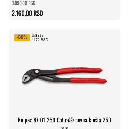
Originalna
Trenutna
3.090,00
RSD
cena
cena
je
je:
2.160,00
RSD
bila:
2.160,00 RSD.
3.090,00 RSD.
Ušteda
-30%
1370 RSD
Knipex 87 01 250 Cobra® cevna klešta 250
mm