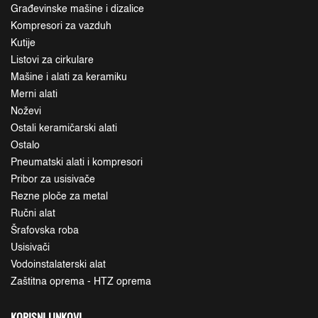
Građevinske mašine i dizalice
Kompresori za vazduh
Kutije
Listovi za cirkulare
Mašine i alati za keramiku
Merni alati
Noževi
Ostali keramičarski alati
Ostalo
Pneumatski alati i kompresori
Pribor za usisivače
Rezne ploče za metal
Ručni alat
Šrafovska roba
Usisivači
Vodoinstalaterski alat
Zaštitna oprema - HTZ oprema
KORISNI LINKOVI