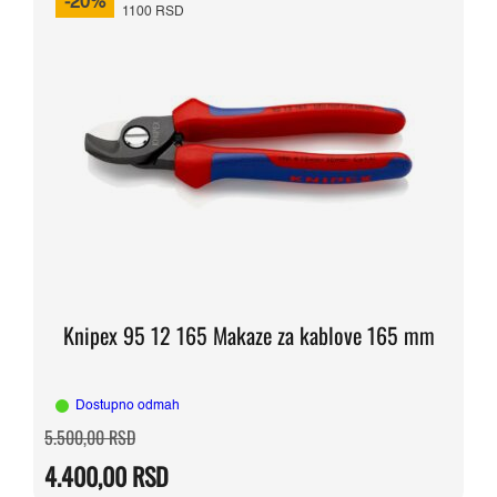
-20%
1100 RSD
Knipex 95 12 165 Makaze za kablove 165 mm
Dostupno odmah
Originalna
Trenutna
5.500,00
RSD
cena
cena
je
je:
4.400,00
RSD
bila:
4.400,00 RSD.
5.500,00 RSD.