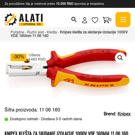
Za porudžbine čija je vrednost preko
15.000 RSD
isporuka je besplatna.
0
Početna
-
Ručni alat
-
Klešta
-
Knipex klešta za skidanje izolacije 1000V
VDE 160mm 11 06 160
Ušteda
-30%
1460 RSD
Šifra proizvoda: 11 06 160
Brend:
Knipex
Dostupno odmah - Dostava 3-5 radnih dana
KNIPEX KLEŠTA ZA SKIDANJE IZOLACIJE 1000V VDE 160MM 11 06 160