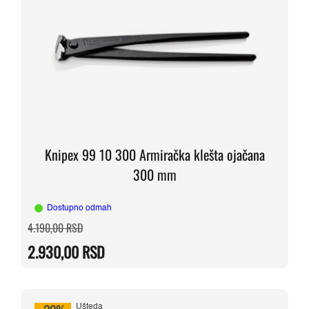
Knipex 99 10 300 Armiračka klešta ojačana
300 mm
Dostupno odmah
Originalna
Trenutna
4.190,00
RSD
cena
cena
je
je:
2.930,00
RSD
bila:
2.930,00 RSD.
4.190,00 RSD.
Ušteda