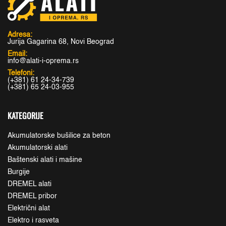
Adresa:
Jurija Gagarina 68, Novi Beograd
Email:
info@alati-i-oprema.rs
Telefoni:
(+381) 61 24-34-739
(+381) 65 24-03-955
KATEGORIJE
Akumulatorske bušilice za beton
Akumulatorski alati
Baštenski alati i mašine
Burgije
DREMEL alati
DREMEL pribor
Električni alat
Elektro i rasveta