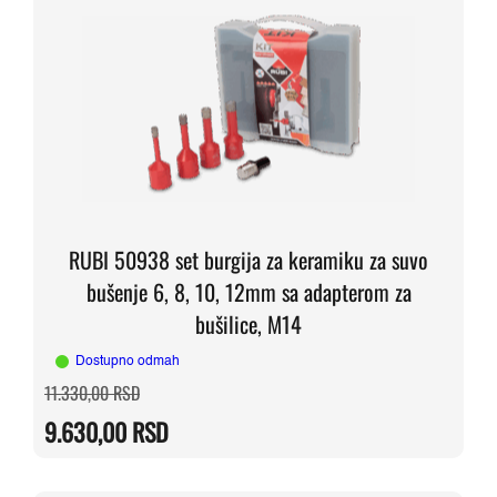
RUBI 50938 set burgija za keramiku za suvo
bušenje 6, 8, 10, 12mm sa adapterom za
bušilice, M14
Dostupno odmah
Originalna
Trenutna
11.330,00
RSD
cena
cena
je
je:
9.630,00
RSD
bila:
9.630,00 RSD.
11.330,00 RSD.