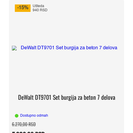
Ušteda
-15%
940 RSD
DeWalt DT9701 Set burgija za beton 7 delova
Dostupno odmah
Originalna
Trenutna
6.270,00
RSD
cena
cena
je
je: