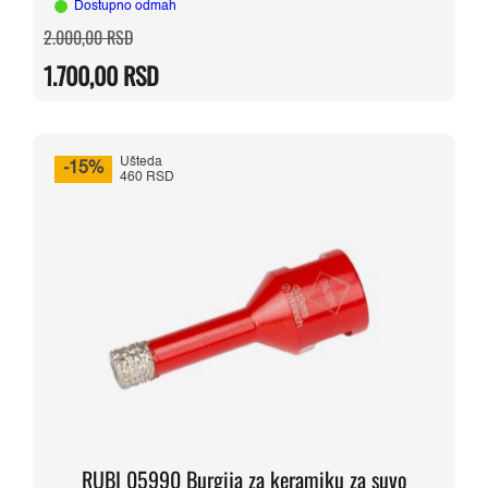
Dostupno odmah
Originalna
Trenutna
2.000,00
RSD
cena
cena
je
je:
1.700,00
RSD
bila:
1.700,00 RSD.
2.000,00 RSD.
Ušteda
-15%
460 RSD
RUBI 05990 Burgija za keramiku za suvo