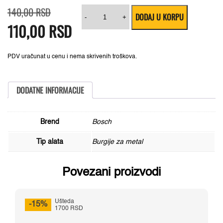
Originalna
Trenutna
HSS
140,00
RSD
DODAJ U KORPU
cena
cena
spiralna
-
+
110,00
RSD
je
je:
burgija
bila:
110,00 RSD.
PointTeQ
140,00 RSD.
7,5
mm
Bosch
PDV uračunat u cenu i nema skrivenih troškova.
2608577243
količina
DODATNE INFORMACIJE
Brend
Bosch
Tip alata
Burgije za metal
Povezani proizvodi
Ušteda
-15%
1700 RSD