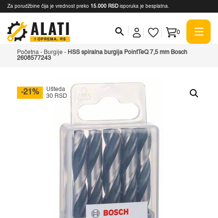
Za porudžbine čija je vrednost preko
15.000 RSD
isporuka je besplatna.
0
Početna
-
Burgije
-
HSS spiralna burgija PointTeQ 7,5 mm Bosch
2608577243
Ušteda
-21%
30 RSD