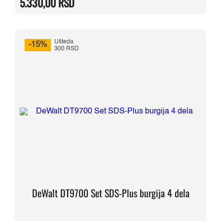
5.330,00
RSD
bila:
5.330,00 RSD.
6.270,00 RSD.
Ušteda
-15%
300 RSD
DeWalt DT9700 Set SDS-Plus burgija 4 dela