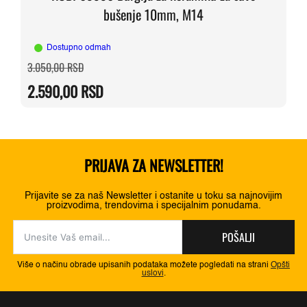
bušenje 10mm, M14
Dostupno odmah
Originalna
Trenutna
3.050,00
RSD
cena
cena
je
je:
2.590,00
RSD
bila:
2.590,00 RSD.
3.050,00 RSD.
PRIJAVA ZA NEWSLETTER!
Prijavite se za naš Newsletter i ostanite u toku sa najnovijim
proizvodima, trendovima i specijalnim ponudama.
POŠALJI
Više o načinu obrade upisanih podataka možete pogledati na strani
Opšti
uslovi
.