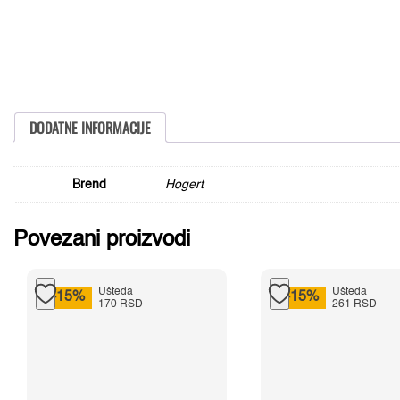
DODATNE INFORMACIJE
Brend
Hogert
Povezani proizvodi
Ušteda
Ušteda
-15%
-15%
170 RSD
261 RSD