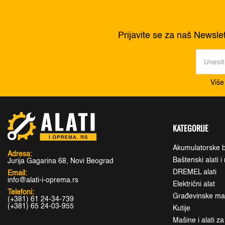
Prijavite se za naš Newsle
Više
KATEGORIJE
Akumulatorske b
Adresa:
Baštenski alati 
Jurija Gagarina 68, Novi Beograd
DREMEL alati
Email:
info@alati-i-oprema.rs
Električni alat
Telefoni:
Građevinske maši
(+381) 61 24-34-739
(+381) 65 24-03-955
Kutije
Mašine i alati z