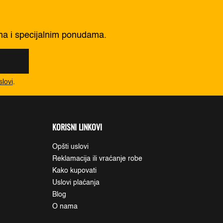
ima i specijalnim ponudama.
slovi
.
KORISNI LINKOVI
Opšti uslovi
Reklamacija ili vraćanje robe
Kako kupovati
Uslovi plaćanja
Blog
O nama