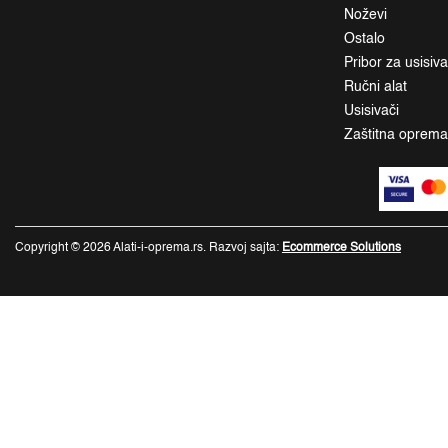
Noževi
Ostalo
Pribor za usisiv
Ručni alat
Usisivači
Zaštitna oprem
Copyright © 2026 Alati-i-oprema.rs. Razvoj sajta:
Ecommerce Solutions