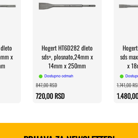
dleto
Hogert HT6D282 dleto
Hogert
 4mm x
sds+, plosnato,24mm x
sds max
mm
14mm x 250mm
x 1
Dostupno odmah
Dostup
Originalna
Trenutna
847,00
RSD
1.741,00
RS
cena
cena
je
je:
720,00
RSD
1.480,0
SD.
bila:
720,00 RSD.
SD.
847,00 RSD.