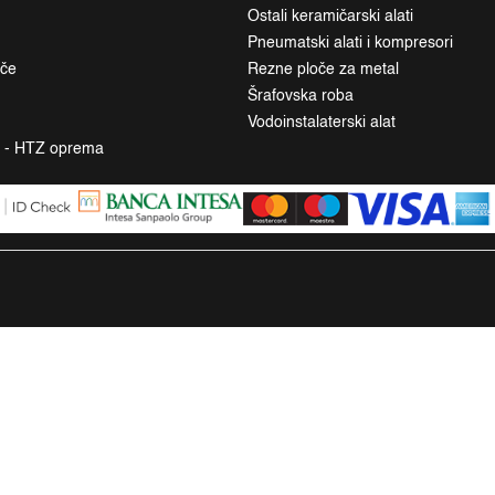
Ostali keramičarski alati
Pneumatski alati i kompresori
ače
Rezne ploče za metal
Šrafovska roba
Vodoinstalaterski alat
a - HTZ oprema