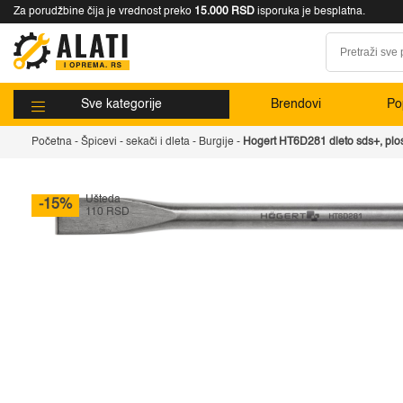
Za porudžbine čija je vrednost preko
15.000 RSD
isporuka je besplatna.
Sve kategorije
Brendovi
Pop
Početna
-
Špicevi
-
sekači i dleta
-
Burgije
-
Hogert HT6D281 dleto sds+, p
Ušteda
-15%
110 RSD