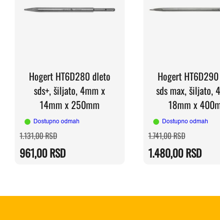
Hogert HT6D280 dleto
Hogert HT6D290 
sds+, šiljato, 4mm x
sds max, šiljato,
14mm x 250mm
18mm x 400
Dostupno odmah
Dostupno odmah
Originalna
Trenutna
Originalna
Trenutna
1.131,00
RSD
1.741,00
RSD
cena
cena
cena
cena
je
je:
je
je:
961,00
RSD
1.480,00
RSD
bila:
961,00 RSD.
bila:
1.480,00 R
1.131,00 RSD.
1.741,00 R