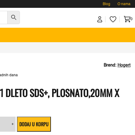
Blog
O nama
0
Brend:
Hogert
adnih dana
 DLETO SDS+, PLOSNATO,20MM X
ert
DODAJ U KORPU
6D281
+
o
+,