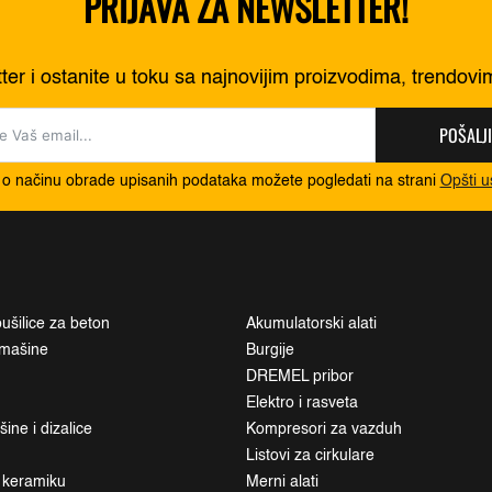
PRIJAVA ZA NEWSLETTER!
tter i ostanite u toku sa najnovijim proizvodima, trendov
POŠALJI
 o načinu obrade upisanih podataka možete pogledati na strani
Opšti u
ušilice za beton
Akumulatorski alati
i mašine
Burgije
DREMEL pribor
Elektro i rasveta
ne i dizalice
Kompresori za vazduh
Listovi za cirkulare
a keramiku
Merni alati