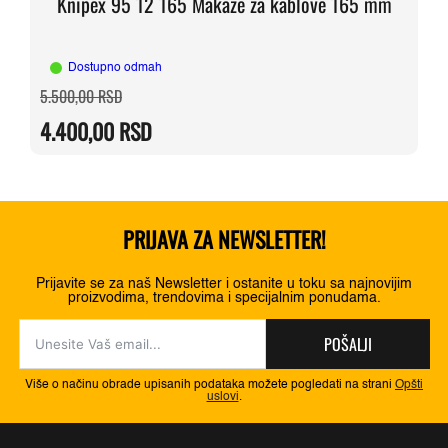
Knipex 95 12 165 Makaze za kablove 165 mm
Dostupno odmah
Originalna
Trenutna
5.500,00
RSD
cena
cena
je
je:
4.400,00
RSD
bila:
4.400,00 RSD.
5.500,00 RSD.
PRIJAVA ZA NEWSLETTER!
Prijavite se za naš Newsletter i ostanite u toku sa najnovijim
proizvodima, trendovima i specijalnim ponudama.
POŠALJI
Više o načinu obrade upisanih podataka možete pogledati na strani
Opšti
uslovi
.