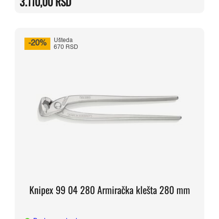
3.110,00
RSD
bila:
3.110,00 RSD.
3.890,00 RSD.
Ušteda
-20%
670 RSD
Knipex 99 04 280 Armiračka klešta 280 mm