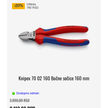
Ušteda
-20%
780 RSD
Knipex 70 02 160 Bočne sečice 160 mm
Dostupno odmah
Originalna
Trenutna
3.890,00
RSD
cena
cena
je
je: