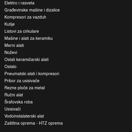
Elektro i rasveta
Građevinske mašine i dizalice
Kompresori za vazduh
Kutije
Listovi za cirkulare
Mašine i alati za keramiku
Merni alati
Noževi
Ostali keramičarski alati
Ostalo
Pneumatski alati i kompresori
Pribor za usisivače
Rezne ploče za metal
Ručni alat
Šrafovska roba
Usisivači
Vodoinstalaterski alat
Zaštitna oprema - HTZ oprema