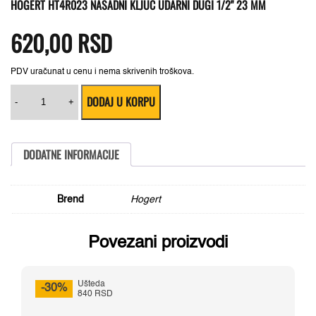
HOGERT HT4R023 NASADNI KLJUČ UDARNI DUGI 1/2" 23 MM
620,00
RSD
PDV uračunat u cenu i nema skrivenih troškova.
Hogert
DODAJ U KORPU
HT4R023
-
+
nasadni
ključ
udarni
dugi
DODATNE INFORMACIJE
1/2"
23
mm
količina
Brend
Hogert
Povezani proizvodi
Ušteda
-30%
840 RSD