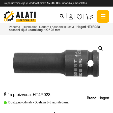
Za porudžbine čija je vrednost preko
15.000 RSD
isporuka je besplatna.
0
Početna
-
Ručni alat
-
Gedore i nasadni ključevi
-
Hogert HT4R023
nasadni ključ udarni dugi 1/2″ 23 mm
Šifra proizvoda: HT4R023
Brend:
Hogert
Dostupno odmah - Dostava 3-5 radnih dana