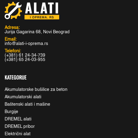
Adresa:
Jurija Gagarina 68, Novi Beograd
Email:
info@alati-i-oprema.rs
Telefoni:
(+381) 61 24-34-739
(+381) 65 24-03-955
KATEGORIJE
Akumulatorske bušilice za beton
Akumulatorski alati
Baštenski alati i mašine
Burgije
DREMEL alati
DREMEL pribor
Električni alat