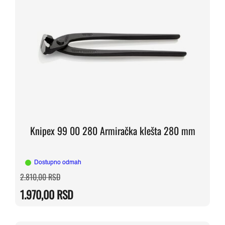
Knipex 99 00 280 Armiračka klešta 280 mm
Dostupno odmah
Originalna
Trenutna
2.810,00
RSD
cena
cena
je
je:
1.970,00
RSD
bila:
1.970,00 RSD.
2.810,00 RSD.