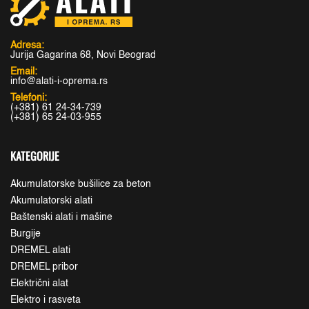
Adresa:
Jurija Gagarina 68, Novi Beograd
Email:
info@alati-i-oprema.rs
Telefoni:
(+381) 61 24-34-739
(+381) 65 24-03-955
KATEGORIJE
Akumulatorske bušilice za beton
Akumulatorski alati
Baštenski alati i mašine
Burgije
DREMEL alati
DREMEL pribor
Električni alat
Elektro i rasveta