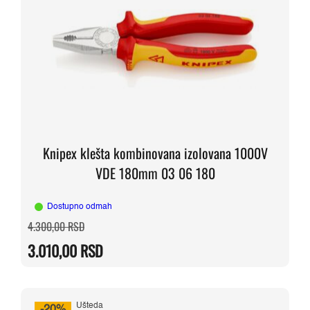
Knipex klešta kombinovana izolovana 1000V
VDE 180mm 03 06 180
Dostupno odmah
Originalna
Trenutna
4.300,00
RSD
cena
cena
je
je:
3.010,00
RSD
bila:
3.010,00 RSD.
4.300,00 RSD.
Ušteda