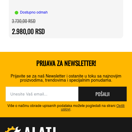
Dostupno odmah
Originalna
Trenutna
3.730,00
RSD
cena
cena
je
je:
2.980,00
RSD
bila:
2.980,00 RSD.
3.730,00 RSD.
PRIJAVA ZA NEWSLETTER!
Prijavite se za naš Newsletter i ostanite u toku sa najnovijim
proizvodima, trendovima i specijalnim ponudama.
POŠALJI
Više o načinu obrade upisanih podataka možete pogledati na strani
Opšti
uslovi
.