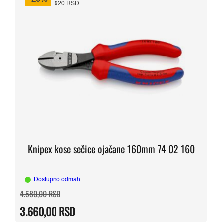
-20%
920 RSD
Knipex kose sečice ojačane 160mm 74 02 160
Dostupno odmah
Originalna
Trenutna
4.580,00
RSD
cena
cena
je
je:
3.660,00
RSD
bila:
3.660,00 RSD.
4.580,00 RSD.