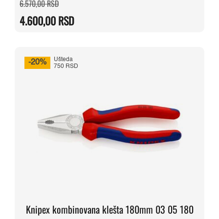
Originalna
Trenutna
6.570,00
RSD
cena
cena
je
je:
4.600,00
RSD
bila:
4.600,00 RSD.
6.570,00 RSD.
Ušteda
-20%
750 RSD
Knipex kombinovana klešta 180mm 03 05 180