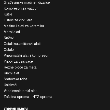
Građevinske mašine i dizalice
Kompresori za vazduh
Kutije
Listovi za cirkulare
Mašine i alati za keramiku
Merni alati
Noževi
Ostali keramičarski alati
Ostalo
Pneumatski alati i kompresori
Pribor za usisivače
Rezne ploče za metal
Ručni alat
Šrafovska roba
Usisivači
Vodoinstalaterski alat
Zaštitna oprema - HTZ oprema
KORISNI LINKOVI