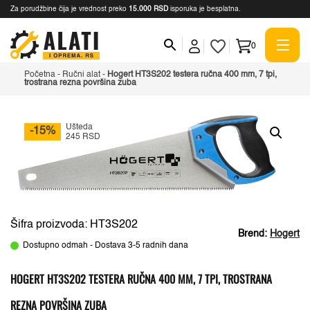
Za porudžbine čija je vrednost preko
15.000 RSD
isporuka je besplatna.
0
Početna
-
Ručni alat
-
Hogert HT3S202 testera ručna 400 mm, 7 tpi,
trostrana rezna površina zuba
Ušteda
-15%
245 RSD
Šifra proizvoda: HT3S202
Brend:
Hogert
Dostupno odmah - Dostava 3-5 radnih dana
HOGERT HT3S202 TESTERA RUČNA 400 MM, 7 TPI, TROSTRANA
REZNA POVRŠINA ZUBA