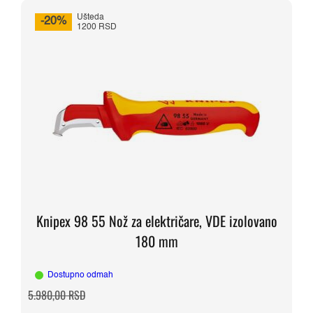
Ušteda
-20%
1200 RSD
Knipex 98 55 Nož za električare, VDE izolovano
180 mm
Dostupno odmah
Originalna
Trenutna
5.980,00
RSD
cena
cena
je
je: