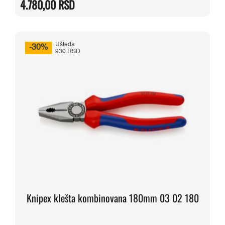
4.780,00
RSD
bila:
4.780,00 RSD.
5.980,00 RSD.
Ušteda
-30%
930 RSD
Knipex klešta kombinovana 180mm 03 02 180