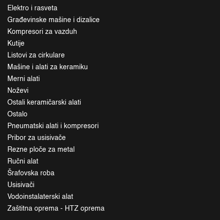
Elektro i rasveta
Građevinske mašine i dizalice
Kompresori za vazduh
Kutije
Listovi za cirkulare
Mašine i alati za keramiku
Merni alati
Noževi
Ostali keramičarski alati
Ostalo
Pneumatski alati i kompresori
Pribor za usisivače
Rezne ploče za metal
Ručni alat
Šrafovska roba
Usisivači
Vodoinstalaterski alat
Zaštitna oprema - HTZ oprema