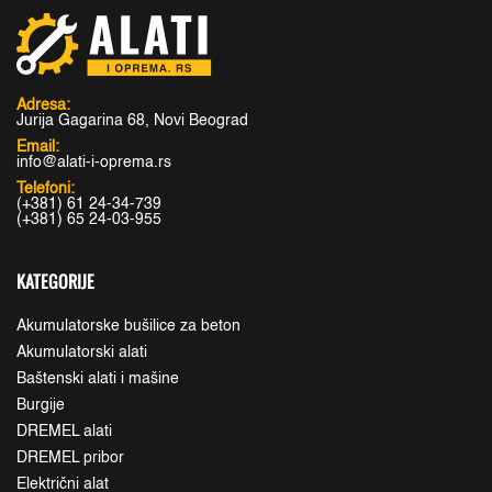
Adresa:
Jurija Gagarina 68, Novi Beograd
Email:
info@alati-i-oprema.rs
Telefoni:
(+381) 61 24-34-739
(+381) 65 24-03-955
KATEGORIJE
Akumulatorske bušilice za beton
Akumulatorski alati
Baštenski alati i mašine
Burgije
DREMEL alati
DREMEL pribor
Električni alat