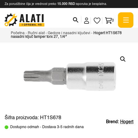
Za porudžbine čija je vrednost preko
15.000 RSD
isporuka je besplatna.
0
Početna
-
Ručni alat
-
Gedore i nasadni ključevi
-
Hogert HT1S678
nasadni ključ tamper torx 27, 1/4″
Šifra proizvoda: HT1S678
Brend:
Hogert
Dostupno odmah - Dostava 3-5 radnih dana