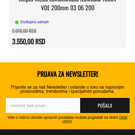
VDE 200mm 03 06 200
Dostupno odmah
Originalna
Trenutna
5.070,00
RSD
cena
cena
je
je:
3.550,00
RSD
bila:
3.550,00 RSD.
5.070,00 RSD.
PRIJAVA ZA NEWSLETTER!
Prijavite se za naš Newsletter i ostanite u toku sa najnovijim
proizvodima, trendovima i specijalnim ponudama.
POŠALJI
Više o načinu obrade upisanih podataka možete pogledati na strani
Opšti
uslovi
.