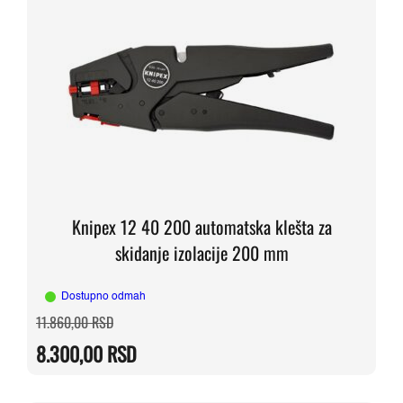
Knipex 12 40 200 automatska klešta za
skidanje izolacije 200 mm
Dostupno odmah
Originalna
Trenutna
11.860,00
RSD
cena
cena
je
je:
8.300,00
RSD
bila:
8.300,00 RSD.
11.860,00 RSD.