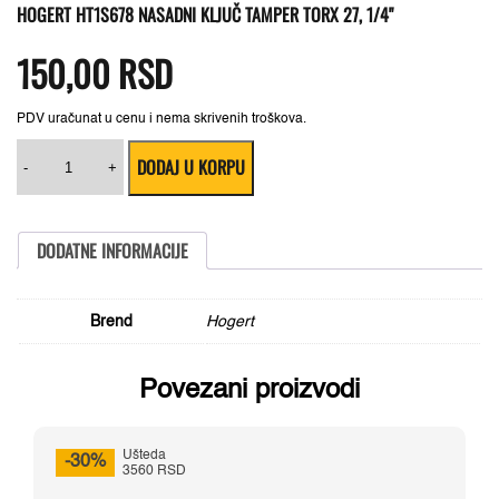
HOGERT HT1S678 NASADNI KLJUČ TAMPER TORX 27, 1/4"
150,00
RSD
PDV uračunat u cenu i nema skrivenih troškova.
Hogert
DODAJ U KORPU
HT1S678
-
+
nasadni
ključ
tamper
torx
DODATNE INFORMACIJE
27,
1/4"
količina
Brend
Hogert
Povezani proizvodi
Ušteda
-30%
3560 RSD